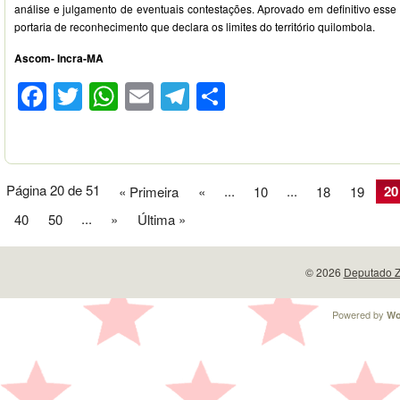
análise e julgamento de eventuais contestações. Aprovado em definitivo esse r
portaria de reconhecimento que declara os limites do território quilombola.
Ascom- Incra-MA
Facebook
Twitter
WhatsApp
Email
Telegram
Compartilhar
Página 20 de 51
...
...
20
« Primeira
«
10
18
19
...
40
50
»
Última »
© 2026
Deputado Z
Powered by
Wo