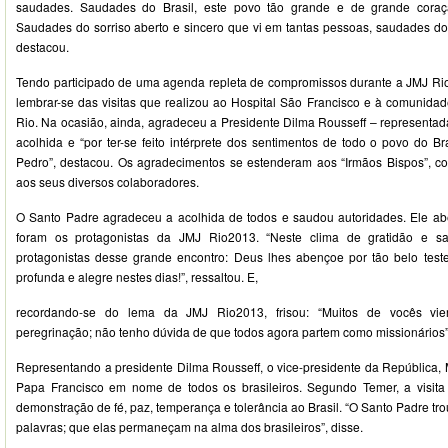
saudades. Saudades do Brasil, este povo tão grande e de grande coraç
Saudades do sorriso aberto e sincero que vi em tantas pessoas, saudades do 
destacou.
Tendo participado de uma agenda repleta de compromissos durante a JMJ Ri
lembrar-se das visitas que realizou ao Hospital São Francisco e à comunidad
Rio. Na ocasião, ainda, agradeceu a Presidente Dilma Rousseff – representad
acolhida e “por ter-se feito intérprete dos sentimentos de todo o povo do B
Pedro”, destacou. Os agradecimentos se estenderam aos “Irmãos Bispos”, co
aos seus diversos colaboradores.
O Santo Padre agradeceu a acolhida de todos e saudou autoridades. Ele ab
foram os protagonistas da JMJ Rio2013. “Neste clima de gratidão e s
protagonistas desse grande encontro: Deus lhes abençoe por tão belo test
profunda e alegre nestes dias!”, ressaltou. E,
recordando-se do lema da JMJ Rio2013, frisou: “Muitos de vocês vie
peregrinação; não tenho dúvida de que todos agora partem como missionários”
Representando a presidente Dilma Rousseff, o vice-presidente da República, 
Papa Francisco em nome de todos os brasileiros. Segundo Temer, a visit
demonstração de fé, paz, temperança e tolerância ao Brasil. “O Santo Padre t
palavras; que elas permaneçam na alma dos brasileiros”, disse.