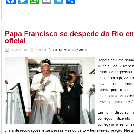
Papa Francisco se despede do Rio e
oficial
29/07/2013
ADMIN
SEM COMENTÁRIOS
Depois de uma seman
Mundial da Juventu
Francisco regressou
deste domingo, 28. 
povo, o Santo Padr
Galeão para a cerimô
um discurso emocio
breve com saudades” a
Em um discurso sa
começou dizendo
começava a sentir s
cheia de recordações felizes; essas – estou certo – tornar-se-ão oração. Nest