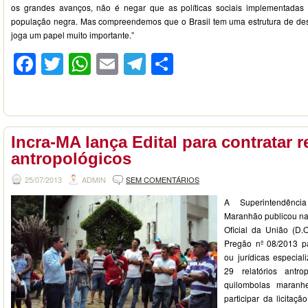
os grandes avanços, não é negar que as políticas sociais implementada
população negra. Mas compreendemos que o Brasil tem uma estrutura de de
joga um papel muito importante.”
Facebook
Twitter
WhatsApp
Email
Telegram
Compartilhar
Incra-MA lança Edital para contratar r
antropológicos
25/07/2013
ADMIN
SEM COMENTÁRIOS
A Superintendênc
Maranhão publicou na 
Oficial da União (D.
Pregão nº 08/2013 pa
ou jurídicas especia
29 relatórios antr
quilombolas maranh
participar da licitaçã