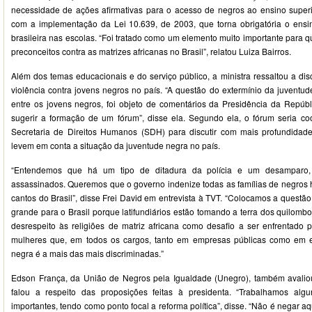
necessidade de ações afirmativas para o acesso de negros ao ensino supe
com a implementação da Lei 10.639, de 2003, que torna obrigatória o ensino
brasileira nas escolas. “Foi tratado como um elemento muito importante para 
preconceitos contra as matrizes africanas no Brasil”, relatou Luiza Bairros.
Além dos temas educacionais e do serviço público, a ministra ressaltou a dis
violência contra jovens negros no país. “A questão do extermínio da juventud
entre os jovens negros, foi objeto de comentários da Presidência da Repúbli
sugerir a formação de um fórum”, disse ela. Segundo ela, o fórum seria c
Secretaria de Direitos Humanos (SDH) para discutir com mais profundidade
levem em conta a situação da juventude negra no país.
“Entendemos que há um tipo de ditadura da polícia e um desamparo
assassinados. Queremos que o governo indenize todas as famílias de negros 
cantos do Brasil”, disse Frei David em entrevista à TVT. “Colocamos a questão
grande para o Brasil porque latifundiários estão tomando a terra dos quilom
desrespeito às religiões de matriz africana como desafio a ser enfrentado
mulheres que, em todos os cargos, tanto em empresas públicas como em 
negra é a mais das mais discriminadas.”
Edson França, da União de Negros pela Igualdade (Unegro), também avaliou
falou a respeito das proposições feitas à presidenta. “Trabalhamos al
importantes, tendo como ponto focal a reforma política”, disse. “Não é negar aqu