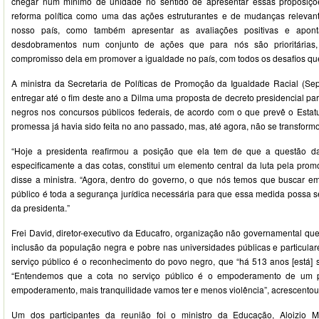
chegar num mínimo de unidade no sentido de apresentar essas proposiçõe
reforma política como uma das ações estruturantes e de mudanças releva
nosso país, como também apresentar as avaliações positivas e aponta
desdobramentos num conjunto de ações que para nós são prioritárias,
compromisso dela em promover a igualdade no país, com todos os desafios que
A ministra da Secretaria de Políticas de Promoção da Igualdade Racial (Sepp
entregar até o fim deste ano a Dilma uma proposta de decreto presidencial pa
negros nos concursos públicos federais, de acordo com o que prevê o Estatu
promessa já havia sido feita no ano passado, mas, até agora, não se transform
“Hoje a presidenta reafirmou a posição que ela tem de que a questão da
especificamente a das cotas, constitui um elemento central da luta pela prom
disse a ministra. “Agora, dentro do governo, o que nós temos que buscar em
público é toda a segurança jurídica necessária para que essa medida possa se
da presidenta.”
Frei David, diretor-executivo da Educafro, organização não governamental qu
inclusão da população negra e pobre nas universidades públicas e particulare
serviço público é o reconhecimento do povo negro, que “há 513 anos [está] s
“Entendemos que a cota no serviço público é o empoderamento de um p
empoderamento, mais tranquilidade vamos ter e menos violência”, acrescentou
Um dos participantes da reunião foi o ministro da Educação, Aloizio 