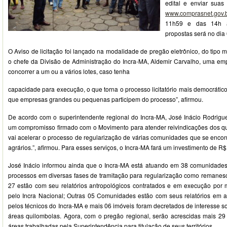
edital e enviar suas
www.comprasnet.gov.b
11h59 e das 14h à
propostas será no dia
O Aviso de licitação foi lançado na modalidade de pregão eletrônico, do tipo 
o chefe da Divisão de Administração do Incra-MA, Aldemir Carvalho, uma e
concorrer a um ou a vários lotes, caso tenha
capacidade para execução, o que torna o processo licitatório mais democrático
que empresas grandes ou pequenas participem do processo”, afirmou.
De acordo com o superintendente regional do Incra-MA, José Inácio Rodrigues
um compromisso firmado com o Movimento para atender reivindicações dos qu
vai acelerar o processo de regularização de várias comunidades que se encon
agrários.”, afirmou. Para esses serviços, o Incra-MA fará um investimento de R$
José Inácio informou ainda que o Incra-MA está atuando em 38 comunidades
processos em diversas fases de tramitação para regularização como remanes
27 estão com seu relatórios antropológicos contratados e em execução por
pelo Incra Nacional; Outras 05 Comunidades estão com seus relatórios em
pelos técnicos do Incra-MA e mais 06 imóveis foram decretados de interesse s
áreas quilombolas. Agora, com o pregão regional, serão acrescidas mais 29
áreas trabalhadas pela Superintendência para titulação de seus territórios.