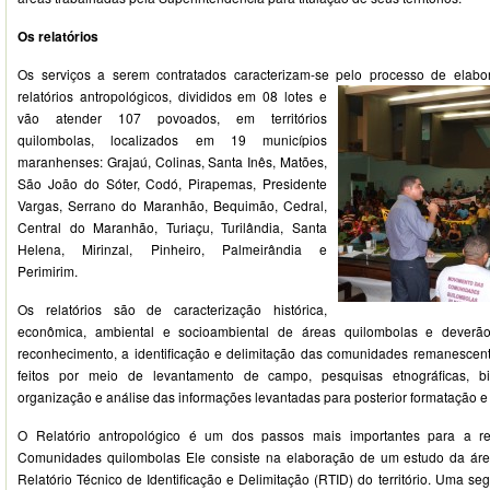
Os relatórios
Os serviços a serem contratados caracterizam-se pelo processo de elab
relatórios
antropológicos, divididos em 08 lotes e
vão atender 107 povoados, em territórios
quilombolas, localizados em 19 municípios
maranhenses: Grajaú, Colinas, Santa Inês, Matões,
São João do Sóter, Codó, Pirapemas, Presidente
Vargas, Serrano do Maranhão, Bequimão, Cedral,
Central do Maranhão, Turiaçu, Turilândia, Santa
Helena, Mirinzal, Pinheiro, Palmeirândia e
Perimirim.
Os relatórios são de caracterização histórica,
econômica, ambiental e socioambiental de áreas quilombolas e deverão
reconhecimento, a identificação e delimitação das comunidades remanescen
feitos por meio de levantamento de campo, pesquisas etnográficas, bib
organização e análise das informações levantadas para posterior formatação e
O Relatório antropológico é um dos passos mais importantes para a reg
Comunidades quilombolas Ele consiste na elaboração de um estudo da áre
Relatório Técnico de Identificação e Delimitação (RTID) do território. Uma s