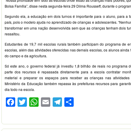
“Nossa prioridade tem sido as escolas onde estão as crianças mais pobres, q
Bolsa Família”, disse nesta segunda-feira 29 Dilma Rousseff, durante o progr
Segundo ela, a educação em dois turnos é importante para o aluno, para a fa
país, pois o modelo ajuda no aprendizado de crianças e adolescentes. “Nenh
transformar em uma nação desenvolvida sem que as crianças tenham dois turn
ressaltou.
Estudantes de 19,7 mil escolas rurais também participam do programa de e
escolas, além das atividades oferecidas nas demais escolas, os alunos ainda 
do campo e da agricultura.
Só este ano, o governo federal já investiu 1,8 bilhão de reais no programa 
parte dos recursos é repassada diretamente para a escola contratar monit
material e preparar os espaços para receber as crianças nas atividade
Ministério da Educação também repassa às prefeituras recursos para garanti
dia todo na escola.
Facebook
Twitter
WhatsApp
Email
Telegram
Compartilhar