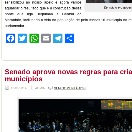
sensibilizou ao nosso apelo e agora vamos
Zé Inácio e o gover
aguardar o resultado que é a construção dessa
ponte que liga Bequimão a Central do
Maranhão, facilitando a vida da população de pelo menos 10 município da reg
parlamentar.
Facebook
Twitter
WhatsApp
Email
Telegram
Compartilhar
Senado aprova novas regras para cri
municípios
15/05/2014
ADMIN
SEM COMENTÁRIOS