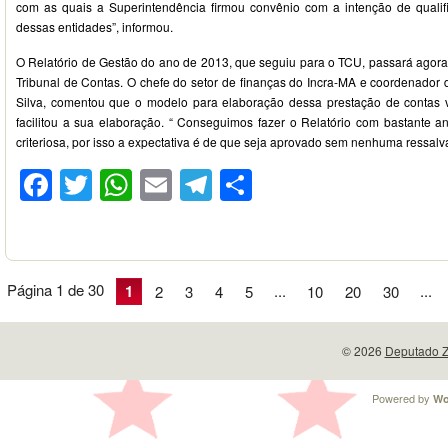
com as quais a Superintendência firmou convênio com a intenção de qualif
dessas entidades”, informou.
O Relatório de Gestão do ano de 2013, que seguiu para o TCU, passará agora 
Tribunal de Contas. O chefe do setor de finanças do Incra-MA e coordenador 
Silva, comentou que o modelo para elaboração dessa prestação de contas v
facilitou a sua elaboração. “ Conseguimos fazer o Relatório com bastante a
criteriosa, por isso a expectativa é de que seja aprovado sem nenhuma ressalva
Facebook
Twitter
WhatsApp
Email
Telegram
Compartilhar
Página 1 de 30
1
...
...
2
3
4
5
10
20
30
© 2026
Deputado Z
Powered by
Wo