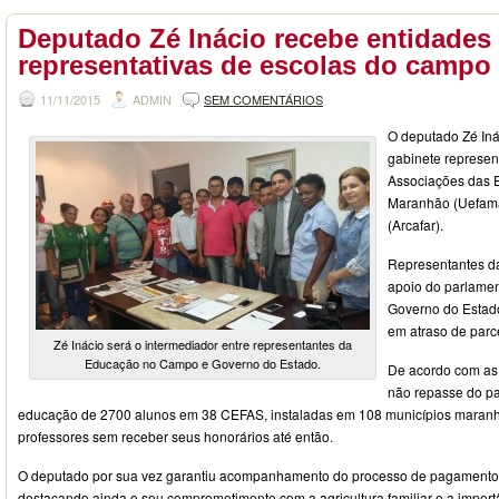
Deputado Zé Inácio recebe entidades
representativas de escolas do campo
11/11/2015
ADMIN
SEM COMENTÁRIOS
O deputado Zé Iná
gabinete represen
Associações das E
Maranhão (Uefama
(Arcafar).
Representantes da
apoio do parlamen
Governo do Estad
em atraso de parc
Zé Inácio será o intermediador entre representantes da
Educação no Campo e Governo do Estado.
De acordo com as 
não repasse do p
educação de 2700 alunos em 38 CEFAS, instaladas em 108 municípios maran
professores sem receber seus honorários até então.
O deputado por sua vez garantiu acompanhamento do processo de pagamento 
destacando ainda o seu comprometimento com a agricultura familiar e a impor