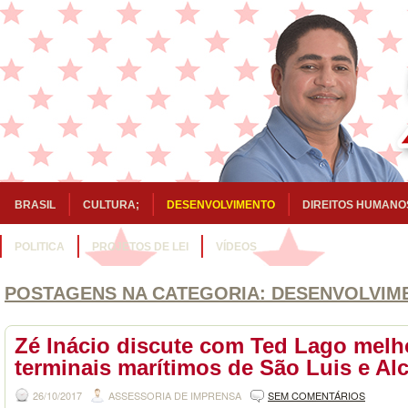
BRASIL
CULTURA;
DESENVOLVIMENTO
DIREITOS HUMANO
POLITICA
PROJETOS DE LEI
VÍDEOS
POSTAGENS NA CATEGORIA:
DESENVOLVIM
Zé Inácio discute com Ted Lago melh
terminais marítimos de São Luis e Al
26/10/2017
ASSESSORIA DE IMPRENSA
SEM COMENTÁRIOS