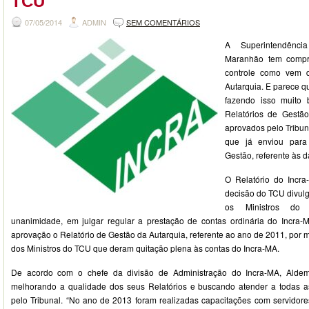
TCU
07/05/2014
ADMIN
SEM COMENTÁRIOS
A Superintendênc
Maranhão tem compr
controle como vem 
Autarquia. E parece q
fazendo isso muito
Relatórios de Gest
aprovados pelo Tribun
que já enviou para
Gestão, referente às 
O Relatório do Incr
decisão do TCU divulg
os Ministros do 
unanimidade, em julgar regular a prestação de contas ordinária do Incr
aprovação o Relatório de Gestão da Autarquia, referente ao ano de 2011, por
dos Ministros do TCU que deram quitação plena às contas do Incra-MA.
De acordo com o chefe da divisão de Administração do Incra-MA, Aldemir
melhorando a qualidade dos seus Relatórios e buscando atender a todas
pelo Tribunal. “No ano de 2013 foram realizadas capacitações com servidores