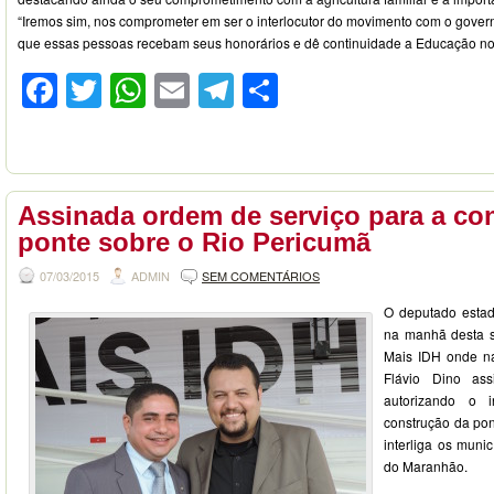
“Iremos sim, nos comprometer em ser o interlocutor do movimento com o govern
que essas pessoas recebam seus honorários e dê continuidade a Educação no 
Facebook
Twitter
WhatsApp
Email
Telegram
Compartilhar
Assinada ordem de serviço para a co
ponte sobre o Rio Pericumã
07/03/2015
ADMIN
SEM COMENTÁRIOS
O deputado estadu
na manhã desta se
Mais IDH onde na
Flávio Dino as
autorizando o 
construção da po
interliga os muni
do Maranhão.