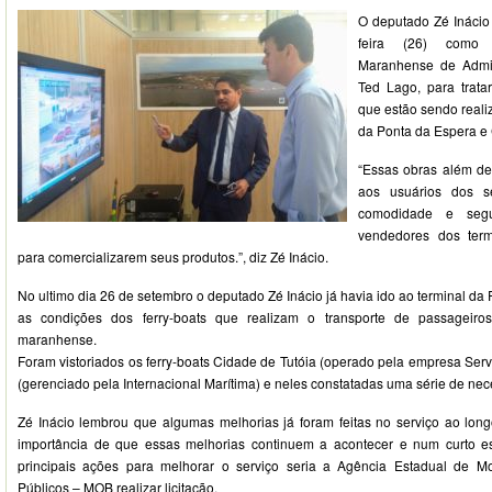
O deputado Zé Inácio 
feira (26) como
Maranhense de Admin
Ted Lago, para trata
que estão sendo reali
da Ponta da Espera e
“Essas obras além de 
aos usuários dos se
comodidade e seg
vendedores dos ter
para comercializarem seus produtos.”, diz Zé Inácio.
No ultimo dia 26 de setembro o deputado Zé Inácio já havia ido ao terminal da 
as condições dos ferry-boats que realizam o transporte de passageir
maranhense.
Foram vistoriados os ferry-boats Cidade de Tutóia (operado pela empresa Serv
(gerenciado pela Internacional Marítima) e neles constatadas uma série de ne
Zé Inácio lembrou que algumas melhorias já foram feitas no serviço ao lon
importância de que essas melhorias continuem a acontecer e num curto 
principais ações para melhorar o serviço seria a Agência Estadual de M
Públicos – MOB realizar licitação.