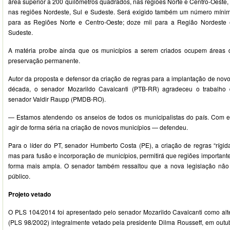
área superior a 200 quilômetros quadrados, nas regiões Norte e Centro-Oeste
nas regiões Nordeste, Sul e Sudeste. Será exigido também um número mínim
para as Regiões Norte e Centro-Oeste; doze mil para a Região Nordeste
Sudeste.
A matéria proíbe ainda que os municípios a serem criados ocupem áreas 
preservação permanente.
Autor da proposta e defensor da criação de regras para a implantação de nov
década, o senador Mozarildo Cavalcanti (PTB-RR) agradeceu o trabalho 
senador Valdir Raupp (PMDB-RO).
— Estamos atendendo os anseios de todos os municipalistas do país. Com es
agir de forma séria na criação de novos municípios — defendeu.
Para o líder do PT, senador Humberto Costa (PE), a criação de regras “rígid
mas para fusão e incorporação de municípios, permitirá que regiões importan
forma mais ampla. O senador também ressaltou que a nova legislação não
público.
Projeto vetado
O PLS 104/2014 foi apresentado pelo senador Mozarildo Cavalcanti como alter
(PLS 98/2002) integralmente vetado pela presidente Dilma Rousseff, em outubr