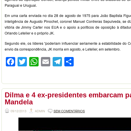
Paraguai e Uruguai.
Em uma carta enviada no dia 28 de agosto de 1975 para João Baptista Figue
inteligência de Augusto Pinochet, coronel Manuel Contreras Sepulveda, se d
vitória de Jimmy Carter nos EUA e o apoio a políticos de oposição à ditadu
Orlando Letelier e o próprio JK.
Segundo ele, os líderes “poderiam influenciar seriamente a estabilidade do 
envio da correspondência, JK morria em agosto, e Letelier, em setembro.
Facebook
Twitter
WhatsApp
Email
Telegram
Compartilhar
Dilma e 4 ex-presidentes embarcam pa
Mandela
09/12/2013
ADMIN
SEM COMENTÁRIOS