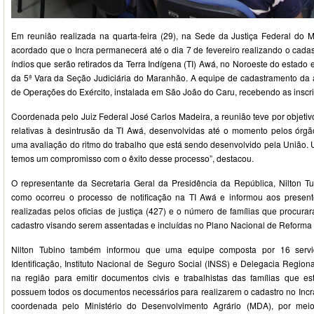
Em reunião realizada na quarta-feira (29), na Sede da Justiça Federal do 
acordado que o Incra permanecerá até o dia 7 de fevereiro realizando o cad
índios que serão retirados da Terra Indígena (TI) Awá, no Noroeste do estado 
da 5ª Vara da Seção Judiciária do Maranhão. A equipe de cadastramento da 
de Operações do Exército, instalada em São João do Caru, recebendo as inscr
Coordenada pelo Juiz Federal José Carlos Madeira, a reunião teve por objeti
relativas à desintrusão da TI Awá, desenvolvidas até o momento pelos órgã
uma avaliação do ritmo do trabalho que está sendo desenvolvido pela União. 
temos um compromisso com o êxito desse processo”, destacou.
O representante da Secretaria Geral da Presidência da República, Nilton Tu
como ocorreu o processo de notificação na TI Awá e informou aos present
realizadas pelos oficias de justiça (427) e o número de famílias que procurar
cadastro visando serem assentadas e incluídas no Plano Nacional de Reforma 
Nilton Tubino também informou que uma equipe composta por 16 servido
Identificação, Instituto Nacional de Seguro Social (INSS) e Delegacia Regio
na região para emitir documentos civis e trabalhistas das famílias que e
possuem todos os documentos necessários para realizarem o cadastro no Incr
coordenada pelo Ministério do Desenvolvimento Agrário (MDA), por me