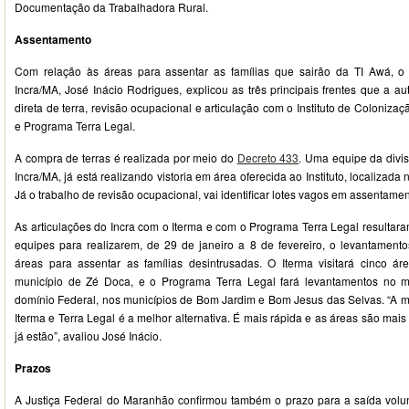
Documentação da Trabalhadora Rural.
Assentamento
Com relação às áreas para assentar as famílias que sairão da TI Awá, o 
Incra/MA, José Inácio Rodrigues, explicou as três principais frentes que a a
direta de terra, revisão ocupacional e articulação com o Instituto de Colonizaç
e Programa Terra Legal.
A compra de terras é realizada por meio do
Decreto 433
. Uma equipe da divi
Incra/MA, já está realizando vistoria em área oferecida ao Instituto, localizada
Já o trabalho de revisão ocupacional, vai identificar lotes vagos em assentamen
As articulações do Incra com o Iterma e com o Programa Terra Legal resultar
equipes para realizarem, de 29 de janeiro a 8 de fevereiro, o levantamen
áreas para assentar as famílias desintrusadas. O Iterma visitará cinco á
município de Zé Doca, e o Programa Terra Legal fará levantamentos no 
domínio Federal, nos municípios de Bom Jardim e Bom Jesus das Selvas. “A m
Iterma e Terra Legal é a melhor alternativa. É mais rápida e as áreas são mai
já estão”, avaliou José Inácio.
Prazos
A Justiça Federal do Maranhão confirmou também o prazo para a saída volun