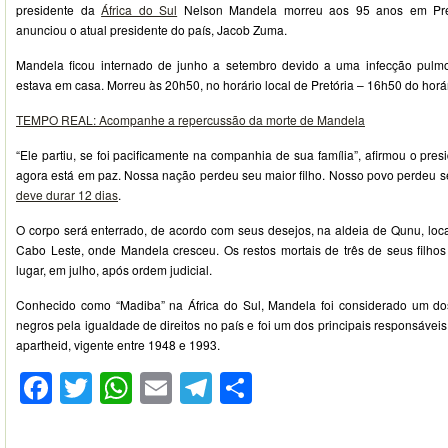
presidente da
África do Sul
Nelson Mandela morreu aos 95 anos em Pretór
anunciou o atual presidente do país, Jacob Zuma.
Mandela ficou internado de junho a setembro devido a uma infecção pulmon
estava em casa. Morreu às 20h50, no horário local de Pretória – 16h50 do horár
TEMPO REAL: Acompanhe a repercussão da morte de Mandela
“Ele partiu, se foi pacificamente na companhia de sua família”, afirmou o pre
agora está em paz. Nossa nação perdeu seu maior filho. Nosso povo perdeu se
deve durar 12 dias
.
O corpo será enterrado, de acordo com seus desejos, na aldeia de Qunu, loca
Cabo Leste, onde Mandela cresceu. Os restos mortais de três de seus filh
lugar, em julho, após ordem judicial.
Conhecido como “Madiba” na África do Sul, Mandela foi considerado um dos
negros pela igualdade de direitos no país e foi um dos principais responsáveis
apartheid, vigente entre 1948 e 1993.
Facebook
Twitter
WhatsApp
Email
Telegram
Compartilhar