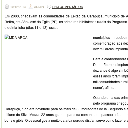
10/12/2013
ADMIN
SEM COMENTÁRIOS
Em 2003, chegavam às comunidades de Leitão da Carapuça, município de Af
Retiro, em São José do Egito (PE), as primeiras bibliotecas rurais do Programa
e quinta-feira (dias 11 e 12), esses
municípios rece
comemoração aos dez 
dez mil arcas implant
Para a coordenadora n
Dione Ferreira, implan
dez anos é algo simbó
esses anos foram impl
mil comunidades rurai
nome”, afirma.
Quando uma das prime
pelo programa chegou
Carapuça, tudo era novidade para os mais de 80 moradores de lá. Segundo a ag
Liliane da Silva Moura, 22 anos, grande parte da comunidade passou a frequent
bons e gibis. O pessoal gosta muito da arca porque distrai, serve como lazer e 