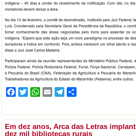
indígena – 40 dias a contar do recebimento da notificação. Com isto, no dia
moradores devem deixar a área.
No dia 13 de fevereiro, o comitê de desinstrusão, instituído pelo Juiz Federal, 
Luis. Coordenado pela Secretaria Geral da Presidência da República, o comitê
tomar conhecimento das áreas negociadas pelo Incra para assentar os oc
indígena. “Espero que esta ação seja um novo paradigma no processo de desi
lavradores e índios em confronto. Pois, ambos merecem um olhar atento e resp
disse o Juiz José Carlos Madeira.
Participaram ainda da reunião representantes do Ministério Público Federal,
Polícia Federal, Polícia Rodoviária Federal, Funai, Força Nacional, Censipam
e Pecuária do Brasil (CNA), Federação da Agricultura e Pecuária do Maran
Trabalhadores da Agricultura do Estado do Maranhão (Fetaema), entre outros.
Facebook
Twitter
WhatsApp
Email
Telegram
Compartilhar
Em dez anos, Arca das Letras implan
dez mil bibliotecas rurais