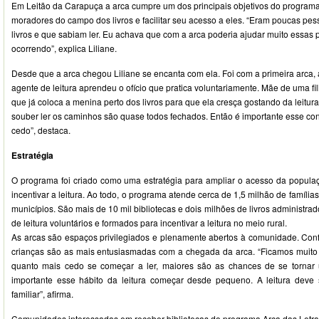
Em Leitão da Carapuça a arca cumpre um dos principais objetivos do programa
moradores do campo dos livros e facilitar seu acesso a eles. “Eram poucas pe
livros e que sabiam ler. Eu achava que com a arca poderia ajudar muito essas
ocorrendo”, explica Liliane.
Desde que a arca chegou Liliane se encanta com ela. Foi com a primeira arca, a
agente de leitura aprendeu o ofício que pratica voluntariamente. Mãe de uma fil
que já coloca a menina perto dos livros para que ela cresça gostando da leitur
souber ler os caminhos são quase todos fechados. Então é importante esse con
cedo”, destaca.
Estratégia
O programa foi criado como uma estratégia para ampliar o acesso da populaçã
incentivar a leitura. Ao todo, o programa atende cerca de 1,5 milhão de famíl
municípios. São mais de 10 mil bibliotecas e dois milhões de livros administra
de leitura voluntários e formados para incentivar a leitura no meio rural.
As arcas são espaços privilegiados e plenamente abertos à comunidade. Co
crianças são as mais entusiasmadas com a chegada da arca. “Ficamos muito
quanto mais cedo se começar a ler, maiores são as chances de se tornar u
importante esse hábito da leitura começar desde pequeno. A leitura deve
familiar”, afirma.
Comunidades interessadas em receber bibliotecas do programa Arca das Letra