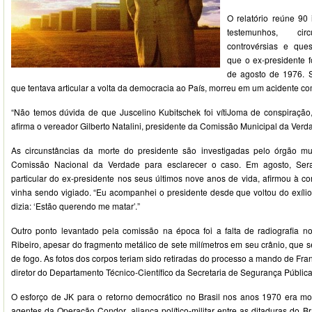
O relatório reúne 90 
testemunhos, circu
controvérsias e que
que o ex-presidente 
de agosto de 1976. S
que tentava articular a volta da democracia ao País, morreu em um acidente c
“Não temos dúvida de que Juscelino Kubitschek foi vítiJoma de conspiração, 
afirma o vereador Gilberto Natalini, presidente da Comissão Municipal da Verd
As circunstâncias da morte do presidente são investigadas pelo órgão mu
Comissão Nacional da Verdade para esclarecer o caso. Em agosto, Seraf
particular do ex-presidente nos seus últimos nove anos de vida, afirmou à c
vinha sendo vigiado. “Eu acompanhei o presidente desde que voltou do exíli
dizia: ‘Estão querendo me matar’.”
Outro ponto levantado pela comissão na época foi a falta de radiografia n
Ribeiro, apesar do fragmento metálico de sete milímetros em seu crânio, que s
de fogo. As fotos dos corpos teriam sido retiradas do processo a mando de Fran
diretor do Departamento Técnico-Científico da Secretaria de Segurança Pública
O esforço de JK para o retorno democrático no Brasil nos anos 1970 era m
agentes da Operação Condor, aliança político-militar entre as ditaduras do Bras