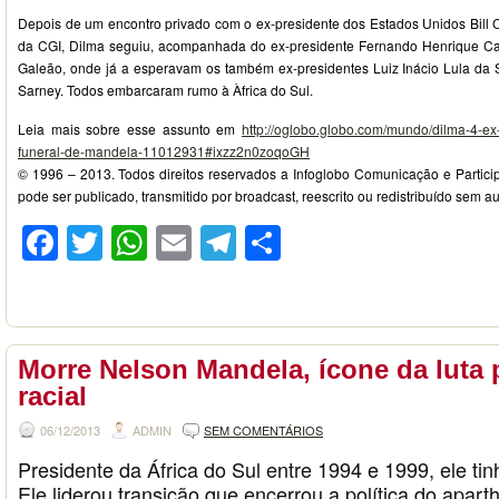
Depois de um encontro privado com o ex-presidente dos Estados Unidos Bill C
da CGI, Dilma seguiu, acompanhada do ex-presidente Fernando Henrique Ca
Galeão, onde já a esperavam os também ex-presidentes Luiz Inácio Lula da S
Sarney. Todos embarcaram rumo à Àfrica do Sul.
Leia mais sobre esse assunto em
http://oglobo.globo.com/mundo/dilma-4-e
funeral-de-mandela-11012931#ixzz2n0zoqoGH
© 1996 – 2013. Todos direitos reservados a Infoglobo Comunicação e Particip
pode ser publicado, transmitido por broadcast, reescrito ou redistribuído sem au
Facebook
Twitter
WhatsApp
Email
Telegram
Compartilhar
Morre Nelson Mandela, ícone da luta 
racial
06/12/2013
ADMIN
SEM COMENTÁRIOS
Presidente da África do Sul entre 1994 e 1999, ele ti
Ele liderou transição que encerrou a política do apart