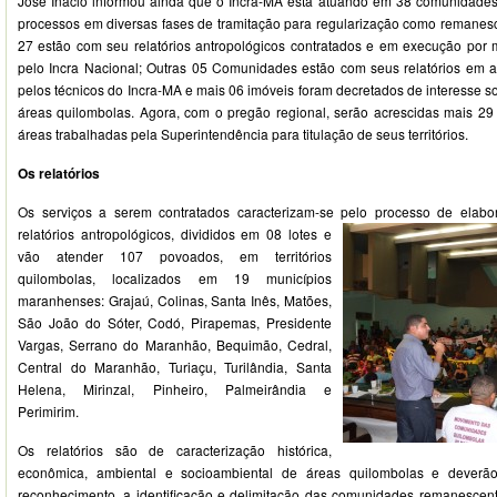
José Inácio informou ainda que o Incra-MA está atuando em 38 comunidades
processos em diversas fases de tramitação para regularização como remanes
27 estão com seu relatórios antropológicos contratados e em execução por
pelo Incra Nacional; Outras 05 Comunidades estão com seus relatórios em
pelos técnicos do Incra-MA e mais 06 imóveis foram decretados de interesse s
áreas quilombolas. Agora, com o pregão regional, serão acrescidas mais 29
áreas trabalhadas pela Superintendência para titulação de seus territórios.
Os relatórios
Os serviços a serem contratados caracterizam-se pelo processo de elab
relatórios
antropológicos, divididos em 08 lotes e
vão atender 107 povoados, em territórios
quilombolas, localizados em 19 municípios
maranhenses: Grajaú, Colinas, Santa Inês, Matões,
São João do Sóter, Codó, Pirapemas, Presidente
Vargas, Serrano do Maranhão, Bequimão, Cedral,
Central do Maranhão, Turiaçu, Turilândia, Santa
Helena, Mirinzal, Pinheiro, Palmeirândia e
Perimirim.
Os relatórios são de caracterização histórica,
econômica, ambiental e socioambiental de áreas quilombolas e deverão
reconhecimento, a identificação e delimitação das comunidades remanescen