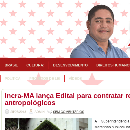
BRASIL
CULTURA;
DESENVOLVIMENTO
DIREITOS HUMANO
POLITICA
PROJETOS DE LEI
VÍDEOS
Incra-MA lança Edital para contratar r
antropológicos
25/07/2013
ADMIN
SEM COMENTÁRIOS
A Superintendênc
Maranhão publicou na 