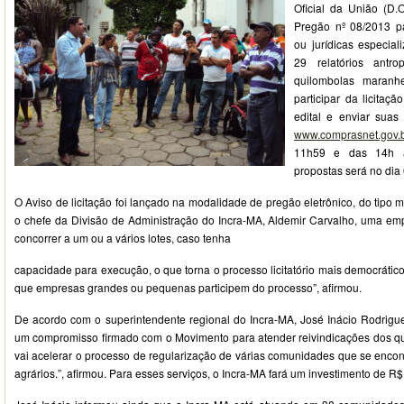
Oficial da União (D.
Pregão nº 08/2013 pa
ou jurídicas especia
29 relatórios antr
quilombolas maranh
participar da licitaçã
edital e enviar suas
www.comprasnet.gov.b
11h59 e das 14h à
propostas será no dia
O Aviso de licitação foi lançado na modalidade de pregão eletrônico, do tipo 
o chefe da Divisão de Administração do Incra-MA, Aldemir Carvalho, uma e
concorrer a um ou a vários lotes, caso tenha
capacidade para execução, o que torna o processo licitatório mais democrático
que empresas grandes ou pequenas participem do processo”, afirmou.
De acordo com o superintendente regional do Incra-MA, José Inácio Rodrigues
um compromisso firmado com o Movimento para atender reivindicações dos qu
vai acelerar o processo de regularização de várias comunidades que se encon
agrários.”, afirmou. Para esses serviços, o Incra-MA fará um investimento de R$