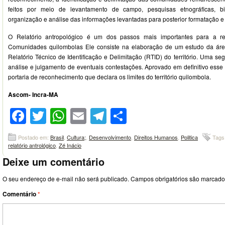
feitos por meio de levantamento de campo, pesquisas etnográficas, bib
organização e análise das informações levantadas para posterior formatação e
O Relatório antropológico é um dos passos mais importantes para a reg
Comunidades quilombolas Ele consiste na elaboração de um estudo da áre
Relatório Técnico de Identificação e Delimitação (RTID) do território. Uma s
análise e julgamento de eventuais contestações. Aprovado em definitivo esse r
portaria de reconhecimento que declara os limites do território quilombola.
Ascom- Incra-MA
Facebook
Twitter
WhatsApp
Email
Telegram
Compartilhar
Postado em:
Brasil
,
Cultura;
,
Desenvolvimento
,
Direitos Humanos
,
Politica
Tags
relatório antrológico
,
Zé Inácio
Deixe um comentário
O seu endereço de e-mail não será publicado.
Campos obrigatórios são marcad
Comentário
*