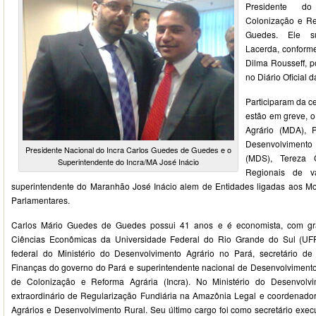
Presidente do
Colonização e Ref
Guedes. Ele su
Lacerda, conform
Dilma Rousseff, p
no Diário Oficial 
Participaram da ce
estão em greve, o
Agrário (MDA), 
Desenvolviment
Presidente Nacional do Incra Carlos Guedes de Guedes e o
(MDS), Tereza C
Superintendente do Incra/MA José Inácio
Regionais de v
superintendente do Maranhão José Inácio alem de Entidades ligadas aos Mo
Parlamentares.
Carlos Mário Guedes de Guedes possui 41 anos e é economista, com gr
Ciências Econômicas da Universidade Federal do Rio Grande do Sul (U
federal do Ministério do Desenvolvimento Agrário no Pará, secretário d
Finanças do governo do Pará e superintendente nacional de Desenvolvimento A
de Colonização e Reforma Agrária (Incra). No Ministério do Desenvolvim
extraordinário de Regularização Fundiária na Amazônia Legal e coordenado
Agrários e Desenvolvimento Rural. Seu último cargo foi como secretário execu