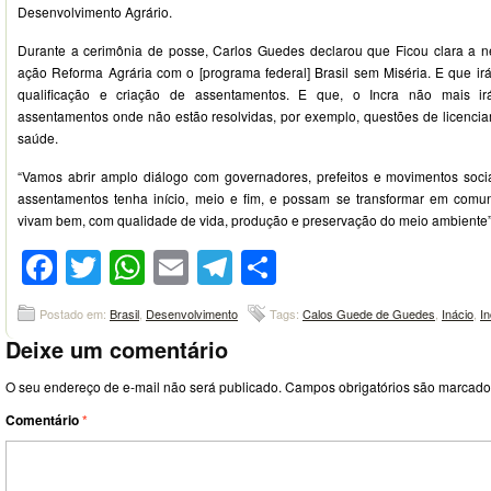
Desenvolvimento Agrário.
Durante a cerimônia de posse, Carlos Guedes declarou que Ficou clara a n
ação Reforma Agrária com o [programa federal] Brasil sem Miséria. E que ir
qualificação e criação de assentamentos. E que, o Incra não mais i
assentamentos onde não estão resolvidas, por exemplo, questões de licenci
saúde.
“Vamos abrir amplo diálogo com governadores, prefeitos e movimentos soci
assentamentos tenha início, meio e fim, e possam se transformar em comu
vivam bem, com qualidade de vida, produção e preservação do meio ambiente”,
Facebook
Twitter
WhatsApp
Email
Telegram
Compartilhar
Postado em:
Brasil
,
Desenvolvimento
Tags:
Calos Guede de Guedes
,
Inácio
,
In
Deixe um comentário
O seu endereço de e-mail não será publicado.
Campos obrigatórios são marcad
Comentário
*