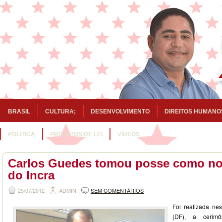
BRASIL
CULTURA;
DESENVOLVIMENTO
DIREITOS HUMANO
POLITICA
PROJETOS DE LEI
VÍDEOS
Carlos Guedes tomou posse como no
do Incra
25/07/2012
ADMIN
SEM COMENTÁRIOS
Foi realizada nes
(DF), a cerim