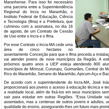
Maranhense. Para isso foi necessário
uma parceria entre a Superintendência
Regional do Incra no Maranhão, o
Instituto Federal de Educação, Ciência
e Tecnologia (Ifma) e a Prefeitura, que
culminou com a assinatura, no dia 16
de agosto, de um Contrato de Cessão
de Uso entre o Incra e o Ifma.
Por esse Contrato o Incra-MA cede uma
área de cinco hectares no
assentamento Conceição para que o Ifma proceda a instala
vai atender jovens de nove municípios da Região. A es
próximos quatro anos a UEP esteja atendendo 800 alun
municípios de Mirinzal, Cururupu, Guimarães, Central do M
Rico do Maranhão, Serrano do Maranhão, Apicum-Açu e Bacu
De acordo com o superintendente do Incra-MA, José Iná
proporcionará aos jovens o acesso à educação técnica e tec
a realidade local, além de fixá-los em seus municípios s
sair para estudar em outras Regiões. “Essa Unidade va
assentados, mas a centenas de outros jovens e adultos, 
qualidade do ensino, assegurando-lhes um futuro mais promis