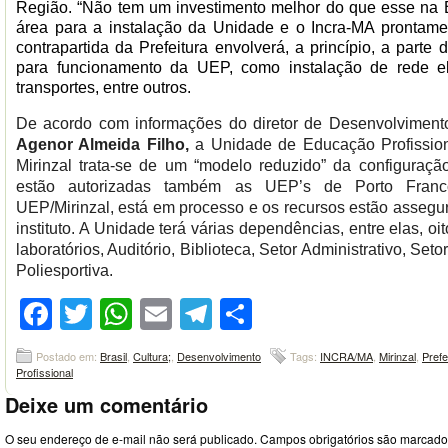
Região. “Não tem um investimento melhor do que esse na B
área para a instalação da Unidade e o Incra-MA prontamen
contrapartida da Prefeitura envolverá, a princípio, a parte d
para funcionamento da UEP, como instalação de rede el
transportes, entre outros.
De acordo com informações do diretor de Desenvolvimento 
Agenor Almeida Filho,
a Unidade de Educação Profission
Mirinzal trata-se de um “modelo reduzido” da configuraç
estão autorizadas também as UEP’s de Porto Franc
UEP/Mirinzal, está em processo e os recursos estão asseg
instituto. A Unidade
terá várias dependências, entre elas, oit
laboratórios, Auditório, Biblioteca, Setor Administrativo, Se
Poliesportiva.
Facebook
Twitter
WhatsApp
Email
Telegram
Compartilhar
Postado em:
Brasil
,
Cultura;
,
Desenvolvimento
Tags:
INCRA/MA
,
Mirinzal
,
Prefe
Profissional
Deixe um comentário
O seu endereço de e-mail não será publicado.
Campos obrigatórios são marcad