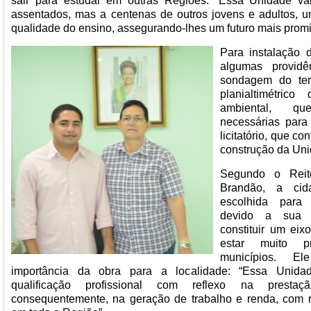
sair para estudar em outras Regiões. “Essa Unidade va
assentados, mas a centenas de outros jovens e adultos, 
qualidade do ensino, assegurando-lhes um futuro mais promis
Para instalação
algumas providê
sondagem do ter
planialtimétric
ambiental, qu
necessárias para
licitatório, que c
construção da Uni
Segundo o Reit
Brandão, a cid
escolhida para
devido a sua l
constituir um eix
estar muito p
municípios. E
importância da obra para a localidade: “Essa Unida
qualificação profissional com reflexo na presta
consequentemente, na geração de trabalho e renda, com r