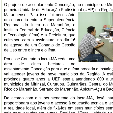
O projeto de assentamento Conceição, no município de Miri
primeira Unidade de
Educação Profissional
(UEP) da Região
Maranhense. Para isso foi necessário
uma parceria entre a Superintendência
Regional do Incra no Maranhão, o
Instituto Federal de Educação, Ciência
e Tecnologia (Ifma) e a Prefeitura, que
culminou com a assinatura, no dia 16
de agosto, de um Contrato de Cessão
de Uso entre o Incra e o Ifma.
Por esse Contrato o Incra-MA cede uma
área de cinco hectares no
assentamento Conceição para que o Ifma proceda a instala
vai atender jovens de nove municípios da Região. A es
próximos quatro anos a UEP esteja atendendo 800 alun
municípios de Mirinzal, Cururupu, Guimarães, Central do M
Rico do Maranhão, Serrano do Maranhão, Apicum-Açu e Bacu
De acordo com o superintendente do Incra-MA, José Iná
proporcionará aos jovens o acesso à educação técnica e tec
a realidade local, além de fixá-los em seus municípios s