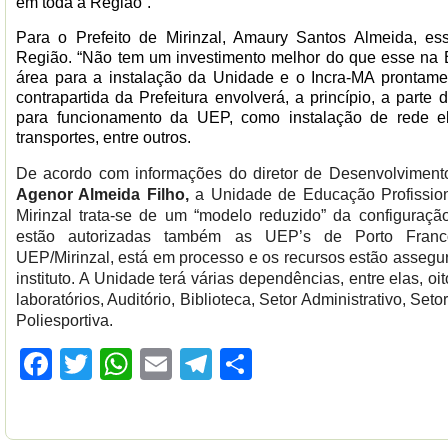
em toda a Região”.
Para o Prefeito de Mirinzal, Amaury Santos Almeida, e
Região. “Não tem um investimento melhor do que esse na B
área para a instalação da Unidade e o Incra-MA prontamen
contrapartida da Prefeitura envolverá, a princípio, a parte d
para funcionamento da UEP, como instalação de rede el
transportes, entre outros.
De acordo com informações do diretor de Desenvolvimento 
Agenor Almeida Filho,
a Unidade de Educação Profission
Mirinzal trata-se de um “modelo reduzido” da configuraç
estão autorizadas também as UEP’s de Porto Franc
UEP/Mirinzal, está em processo e os recursos estão asseg
instituto. A Unidade
terá várias dependências, entre elas, oit
laboratórios, Auditório, Biblioteca, Setor Administrativo, Se
Poliesportiva.
Facebook
Twitter
WhatsApp
Email
Telegram
Compartilhar