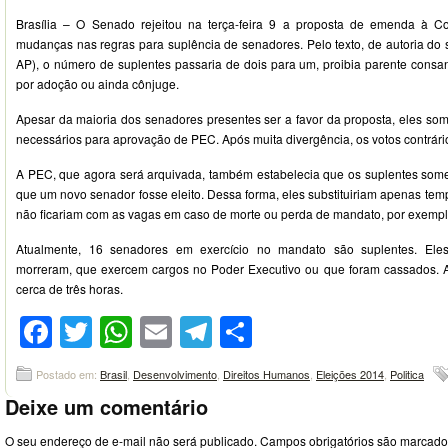
Brasília – O Senado rejeitou na terça-feira 9 a proposta de emenda à Co
mudanças nas regras para suplência de senadores. Pelo texto, de autoria d
AP), o número de suplentes passaria de dois para um, proibia parente cons
por adoção ou ainda cônjuge.
Apesar da maioria dos senadores presentes ser a favor da proposta, eles s
necessários para aprovação de PEC. Após muita divergência, os votos contrár
A PEC, que agora será arquivada, também estabelecia que os suplentes som
que um novo senador fosse eleito. Dessa forma, eles substituiriam apenas temp
não ficariam com as vagas em caso de morte ou perda de mandato, por exempl
Atualmente, 16 senadores em exercício no mandato são suplentes. Ele
morreram, que exercem cargos no Poder Executivo ou que foram cassados. A
cerca de três horas.
Facebook
Twitter
WhatsApp
Email
Telegram
Compartilhar
Postado em:
Brasil
,
Desenvolvimento
,
Direitos Humanos
,
Eleições 2014
,
Politica
Deixe um comentário
O seu endereço de e-mail não será publicado.
Campos obrigatórios são marcad