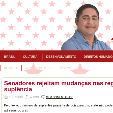
BRASIL
CULTURA;
DESENVOLVIMENTO
DIREITOS HUMANO
POLITICA
PROJETOS DE LEI
VÍDEOS
Senadores rejeitam mudanças nas reg
suplência
10/07/2013
ADMIN
SEM COMENTÁRIOS
Pelo texto, o número de suplentes passaria de dois para um, e ele não pode
até segundo grau