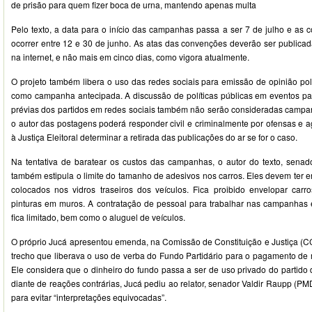
de prisão para quem fizer boca de urna, mantendo apenas multa
Pelo texto, a data para o início das campanhas passa a ser 7 de julho e as 
ocorrer entre 12 e 30 de junho. As atas das convenções deverão ser publica
na internet, e não mais em cinco dias, como vigora atualmente.
O projeto também libera o uso das redes sociais para emissão de opinião pol
como campanha antecipada. A discussão de políticas públicas em eventos part
prévias dos partidos em redes sociais também não serão consideradas campan
o autor das postagens poderá responder civil e criminalmente por ofensas e a
à Justiça Eleitoral determinar a retirada das publicações do ar se for o caso.
Na tentativa de baratear os custos das campanhas, o autor do texto, sen
também estipula o limite do tamanho de adesivos nos carros. Eles devem ter en
colocados nos vidros traseiros dos veículos. Fica proibido envelopar carros
pinturas em muros. A contratação de pessoal para trabalhar nas campanhas
fica limitado, bem como o aluguel de veículos.
O próprio Jucá apresentou emenda, na Comissão de Constituição e Justiça (CCJ)
trecho que liberava o uso de verba do Fundo Partidário para o pagamento de mu
Ele considera que o dinheiro do fundo passa a ser de uso privado do partido
diante de reações contrárias, Jucá pediu ao relator, senador Valdir Raupp (PM
para evitar “interpretações equivocadas”.