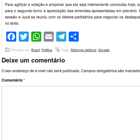
Para agilizar a votação e propiciar que ela seja inteiramente concluída hoje,
para o segundo turno a apreciação das emendas apresentadas em plenário. 
sessão e Jucá se reuniu com os líderes partidários para negociar os destaq
no texto.
Facebook
Twitter
WhatsApp
Email
Telegram
Compartilhar
Postado em:
Brasil
,
Politica
Tags:
Reforma eleitoral
,
Senado
Deixe um comentário
O seu endereço de e-mail não será publicado.
Campos obrigatórios são marcad
Comentário
*