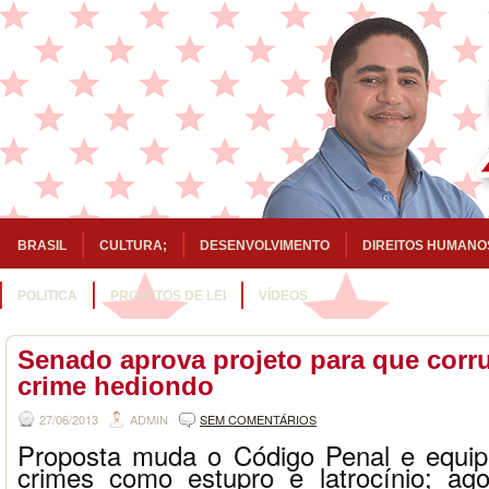
BRASIL
CULTURA;
DESENVOLVIMENTO
DIREITOS HUMANO
POLITICA
PROJETOS DE LEI
VÍDEOS
Senado aprova projeto para que corr
crime hediondo
27/06/2013
ADMIN
SEM COMENTÁRIOS
Proposta muda o Código Penal e equipa
crimes como estupro e latrocínio; ag