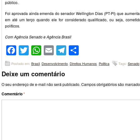
público.
Foi aprovada ainda emenda do senador Wellington Dias (PT-PI) que aumenta
em até um terço quando ele for considerado qualificado, ou seja, cometid
políticos.
Com Agência Senado e Agência Brasil
Facebook
Twitter
WhatsApp
Email
Telegram
Compartilhar
Postado em:
Brasil
,
Desenvolvimento
,
Direitos Humanos
,
Politica
Tags:
Senado
Deixe um comentário
O seu endereço de e-mail não será publicado.
Campos obrigatórios são marcad
Comentário
*