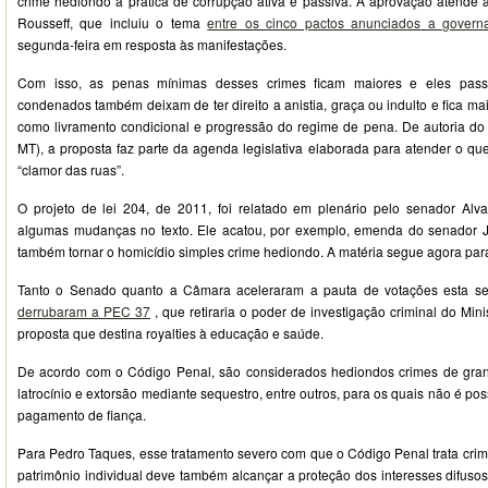
crime hediondo a prática de corrupção ativa e passiva. A aprovação atende 
Rousseff, que incluiu o tema
entre os cinco pactos anunciados a governa
segunda-feira em resposta às manifestações.
Com isso, as penas mínimas desses crimes ficam maiores e eles passa
condenados também deixam de ter direito a anistia, graça ou indulto e fica mais
como livramento condicional e progressão do regime de pena. De autoria d
MT), a proposta faz parte da agenda legislativa elaborada para atender o 
“clamor das ruas”.
O projeto de lei 204, de 2011, foi relatado em plenário pelo senador Alv
algumas mudanças no texto. Ele acatou, por exemplo, emenda do senador
também tornar o homicídio simples crime hediondo. A matéria segue agora pa
Tanto o Senado quanto a Câmara aceleraram a pauta de votações esta 
derrubaram a PEC 37
, que retiraria o poder de investigação criminal do Min
proposta que destina royalties à educação e saúde.
De acordo com o Código Penal, são considerados hediondos crimes de gran
latrocínio e extorsão mediante sequestro, entre outros, para os quais não é poss
pagamento de fiança.
Para Pedro Taques, esse tratamento severo com que o Código Penal trata crim
patrimônio individual deve também alcançar a proteção dos interesses difuso