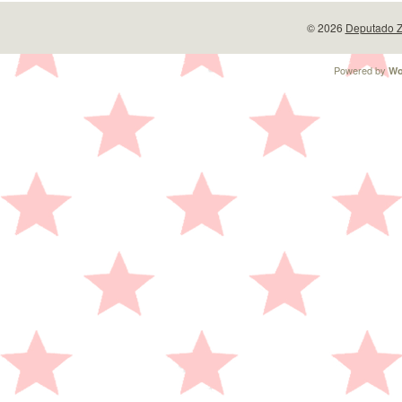
© 2026
Deputado Z
Powered by
Wo