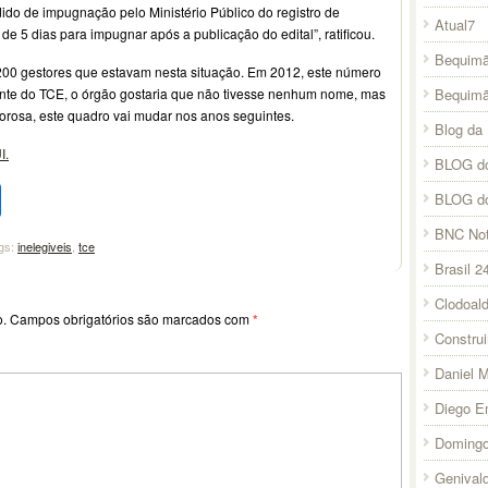
do de impugnação pelo Ministério Público do registro de
Atual7
e 5 dias para impugnar após a publicação do edital”, ratificou.
Bequimã
200 gestores que estavam nesta situação. Em 2012, este número
Bequim
nte do TCE, o órgão gostaria que não tivesse nenhum nome, mas
igorosa, este quadro vai mudar nos anos seguintes.
Blog da 
I.
BLOG do
pp
l
legram
Compartilhar
BLOG d
BNC Not
gs:
inelegiveis
,
tce
Brasil 2
Clodoal
o.
Campos obrigatórios são marcados com
*
Constru
Daniel 
Diego E
Domingo
Genival