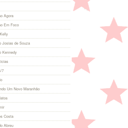
o Agora
ão Em Foco
Kelly
 Josias de Souza
o Kennedy
icias
4/7
do
indo Um Novo Maranhão
Matos
mir
s Costa
do Abreu