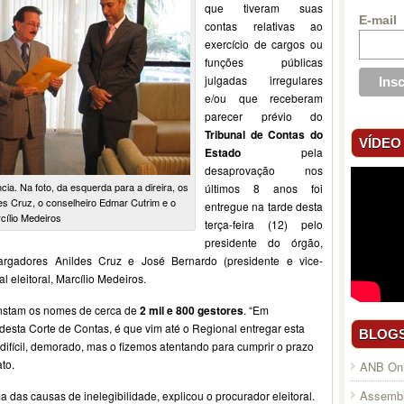
que tiveram suas
E-mail
contas relativas ao
exercício de cargos ou
funções públicas
julgadas irregulares
e/ou que receberam
parecer prévio do
Tribunal de Contas do
VÍDEO
Estado
pela
desaprovação nos
cia. Na foto, da esquerda para a direira, os
últimos 8 anos foi
s Cruz, o conselheiro Edmar Cutrim e o
entregue na tarde desta
cílio Medeiros
terça-feira (12) pelo
presidente do órgão,
rgadores Anildes Cruz e José Bernardo (presidente e vice-
 eleitoral, Marcílio Medeiros.
onstam os nomes de cerca de
2 mil e 800 gestores
. “Em
desta Corte de Contas, é que vim até o Regional entregar esta
BLOG
 difícil, demorado, mas o fizemos atentando para cumprir o prazo
to.
ANB Onl
Assembl
das causas de inelegibilidade, explicou o procurador eleitoral.