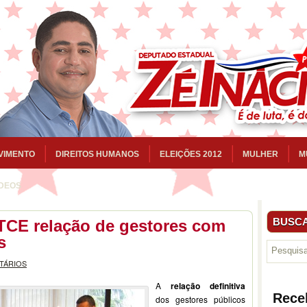
VIMENTO
DIREITOS HUMANOS
ELEIÇÕES 2012
MULHER
M
ÍDEOS
BUSCA
TCE relação de gestores com
s
TÁRIOS
A
relação definitiva
Rece
dos gestores públicos