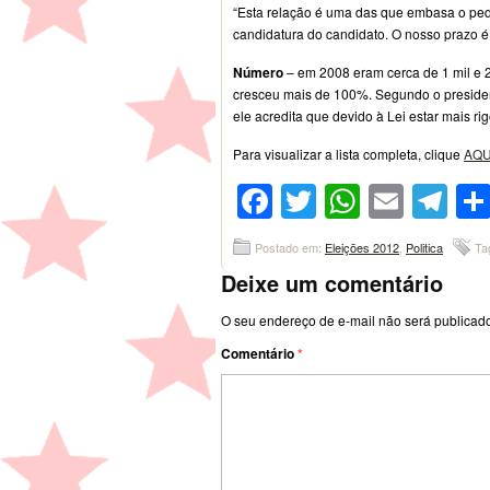
“Esta relação é uma das que embasa o pedi
candidatura do candidato. O nosso prazo é d
Número
– em 2008 eram cerca de 1 mil e 
cresceu mais de 100%. Segundo o preside
ele acredita que devido à Lei estar mais r
Para visualizar a lista completa, clique
AQU
Facebook
Twitter
WhatsA
Emai
Te
Postado em:
Eleições 2012
,
Politica
Ta
Deixe um comentário
O seu endereço de e-mail não será publicad
Comentário
*