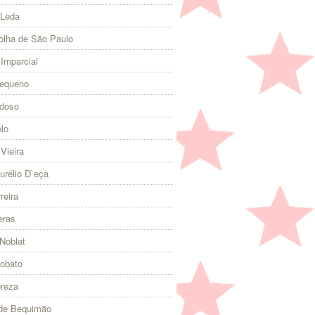
 Leda
olha de São Paulo
 Imparcial
Pequeno
rdoso
lo
Vieira
urélio D`eça
reira
eras
Noblat
Lobato
ereza
 de Bequimão