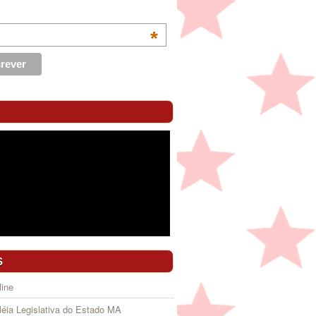
*
S
ine
éia Legislativa do Estado MA