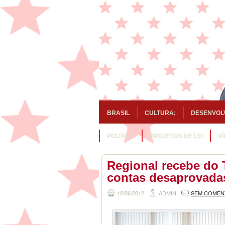
BRASIL
CULTURA;
DESENVOL
POLITICA
PROJETOS DE LEI
V
Regional recebe do 
contas desaprovada
12/06/2012
ADMIN
SEM COMEN