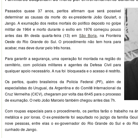
Passados quase 37 anos, peritos afirmam que será possível
determinar as causas da morte do ex-presidente João Goulart, o
Jango. A exumação dos restos mortais do político deposto no golpe
militar de 1964 e morto durante o exílio em 1976 começou pouco
antes das 8h desta quarta-feira (13) em
São Borja
, na Fronteira
Oeste do Rio Grande do Sul. O procedimento não tem hora para
acabar, mas deve durar pelo três horas.
Para garantir a segurança, uma operação foi montada na região do
cemitério, com policiais militares e agentes da Defesa Civil para
qualquer apoio necessário. A rua foi bloqueada e o acesso é restrito.
Os peritos, quatro brasileiros da Polícia Federal (PF), além de
especialistas do Uruguai, da Argentina e do Comitê Internacional da
Cruz Vermelha (CICV), chegaram por volta das 6h45 para o processo
de exumação. O neto João Marcelo também chegou antes das 7h.
Com roupas especiais para o procedimento, os peritos farão o trabalho na ár
metálica e por lonas. O ex-presidente foi sepultado no jazigo da família Goul
nove pessoas, entre elas o ex-governador do Rio Grande do Sul e do Rio 
cunhado de Jango.