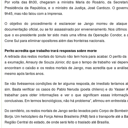
Por volta das 8h30, chegaram a ministra Maria do Rosário, da Secretar
Presidência da República, e o ministro da Justiça, José Cardozo. O gover
9h45, mas não falou com a imprensa.
O objetivo do procedimento é esclarecer se Jango morreu de ataque
documentação oficial, ou se foi assassinado por envenenamento. Nos últimos 
que o ex-presidente pode ter sido mais uma vítima da Operação Condor, a a
Cone Sul para eliminar opositores além das fronteiras nacionais.
Perito acredita que trabalho trará respostas sobre morte
A retirada dos restos mortais do túmulo não tem hora para acabar. O perito da
a exumação, Amaury de Souza Júnior, diz que o tempo de trabalho vai depe
encontram o caixão e os restos mortais de Jango, mas acredita que a análise
mesmo após tantos anos.
Se não tivéssemos condições de ter alguma resposta, de imediato teríamos ab
sim. Basta verificar os casos do Pablo Neruda (poeta chileno) e do Yasser Ar
trabalhar para obter informações e ver o que significam essas informa
conclusivas. Em termos tecnológicos, não há problema”, afirmou em entrevista co
Do cemitério, os restos mortais de Jango serão levados pelo Corpo de Bombeir
Borja. Um helicóptero da Força Aérea Brasileira (FAB) fará o transporte até a 
Região Central do estado, de onde será feito o traslado até Brasília.