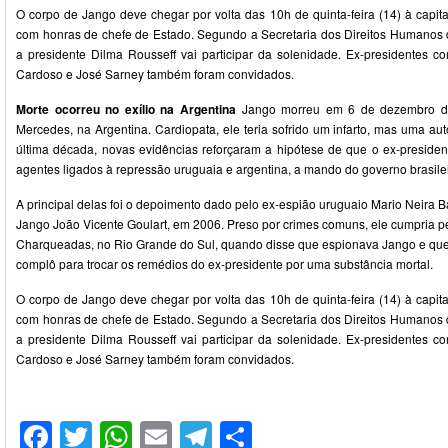
O corpo de Jango deve chegar por volta das 10h de quinta-feira (14) à capita
com honras de chefe de Estado. Segundo a Secretaria dos Direitos Humanos 
a presidente Dilma Rousseff vai participar da solenidade. Ex-presidentes 
Cardoso e José Sarney também foram convidados.
Morte ocorreu no exílio na Argentina
Jango morreu em 6 de dezembro d
Mercedes, na Argentina. Cardiopata, ele teria sofrido um infarto, mas uma aut
última década, novas evidências reforçaram a hipótese de que o ex-presiden
agentes ligados à repressão uruguaia e argentina, a mando do governo brasilei
A principal delas foi o depoimento dado pelo ex-espião uruguaio Mario Neira Ba
Jango João Vicente Goulart, em 2006. Preso por crimes comuns, ele cumpria 
Charqueadas, no Rio Grande do Sul, quando disse que espionava Jango e que 
complô para trocar os remédios do ex-presidente por uma substância mortal.
O corpo de Jango deve chegar por volta das 10h de quinta-feira (14) à capita
com honras de chefe de Estado. Segundo a Secretaria dos Direitos Humanos 
a presidente Dilma Rousseff vai participar da solenidade. Ex-presidentes 
Cardoso e José Sarney também foram convidados.
Facebook
Twitter
WhatsApp
Email
Telegram
Compartilhar