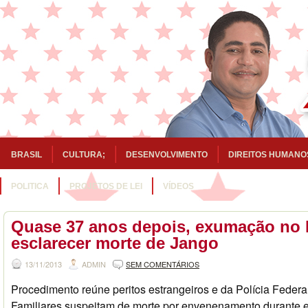
BRASIL
CULTURA;
DESENVOLVIMENTO
DIREITOS HUMANO
POLITICA
PROJETOS DE LEI
VÍDEOS
Quase 37 anos depois, exumação no 
esclarecer morte de Jango
13/11/2013
ADMIN
SEM COMENTÁRIOS
Procedimento reúne peritos estrangeiros e da Polícia Federa
Familiares suspeitam de morte por envenenamento durante ex