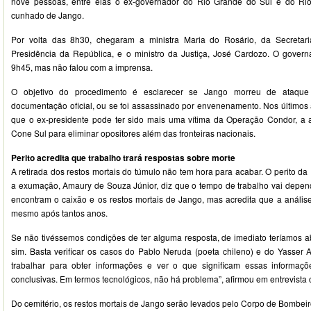
nove pessoas, entre elas o ex-governador do Rio Grande do Sul e do Rio 
cunhado de Jango.
Por volta das 8h30, chegaram a ministra Maria do Rosário, da Secretar
Presidência da República, e o ministro da Justiça, José Cardozo. O gover
9h45, mas não falou com a imprensa.
O objetivo do procedimento é esclarecer se Jango morreu de ataque
documentação oficial, ou se foi assassinado por envenenamento. Nos últimos 
que o ex-presidente pode ter sido mais uma vítima da Operação Condor, a a
Cone Sul para eliminar opositores além das fronteiras nacionais.
Perito acredita que trabalho trará respostas sobre morte
A retirada dos restos mortais do túmulo não tem hora para acabar. O perito da
a exumação, Amaury de Souza Júnior, diz que o tempo de trabalho vai depe
encontram o caixão e os restos mortais de Jango, mas acredita que a análise
mesmo após tantos anos.
Se não tivéssemos condições de ter alguma resposta, de imediato teríamos ab
sim. Basta verificar os casos do Pablo Neruda (poeta chileno) e do Yasser Ar
trabalhar para obter informações e ver o que significam essas informa
conclusivas. Em termos tecnológicos, não há problema”, afirmou em entrevista co
Do cemitério, os restos mortais de Jango serão levados pelo Corpo de Bombeir