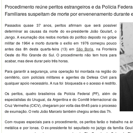
Procedimento reúne peritos estrangeiros e da Polícia Federa
Familiares suspeitam de morte por envenenamento durante ex
Passados quase 37 anos, peritos afirmam que será possível
determinar as causas da morte do ex-presidente João Goulart, o
Jango. A exumação dos restos mortais do político deposto no golpe
militar de 1964 e morto durante o exílio em 1976 começou pouco
antes das 8h desta quarta-feira (13) em
São Borja
, na Fronteira
Oeste do Rio Grande do Sul. O procedimento não tem hora para
acabar, mas deve durar pelo três horas.
Para garantir a segurança, uma operação foi montada na região do
cemitério, com policiais militares e agentes da Defesa Civil para
qualquer apoio necessário. A rua foi bloqueada e o acesso é restrito.
Os peritos, quatro brasileiros da Polícia Federal (PF), além de
especialistas do Uruguai, da Argentina e do Comitê Internacional da
Cruz Vermelha (CICV), chegaram por volta das 6h45 para o processo
de exumação. O neto João Marcelo também chegou antes das 7h.
Com roupas especiais para o procedimento, os peritos farão o trabalho na ár
metálica e por lonas. O ex-presidente foi sepultado no jazigo da família Goul