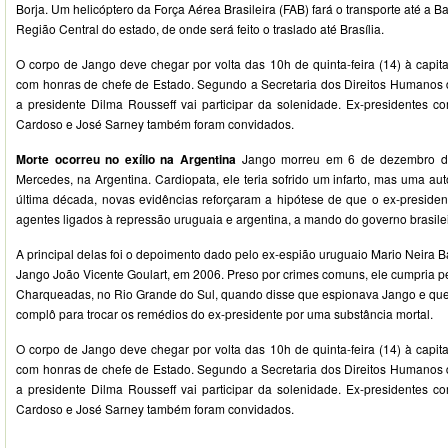
Borja. Um helicóptero da Força Aérea Brasileira (FAB) fará o transporte até a 
Região Central do estado, de onde será feito o traslado até Brasília.
O corpo de Jango deve chegar por volta das 10h de quinta-feira (14) à capita
com honras de chefe de Estado. Segundo a Secretaria dos Direitos Humanos 
a presidente Dilma Rousseff vai participar da solenidade. Ex-presidentes 
Cardoso e José Sarney também foram convidados.
Morte ocorreu no exílio na Argentina
Jango morreu em 6 de dezembro d
Mercedes, na Argentina. Cardiopata, ele teria sofrido um infarto, mas uma aut
última década, novas evidências reforçaram a hipótese de que o ex-presiden
agentes ligados à repressão uruguaia e argentina, a mando do governo brasilei
A principal delas foi o depoimento dado pelo ex-espião uruguaio Mario Neira Ba
Jango João Vicente Goulart, em 2006. Preso por crimes comuns, ele cumpria 
Charqueadas, no Rio Grande do Sul, quando disse que espionava Jango e que 
complô para trocar os remédios do ex-presidente por uma substância mortal.
O corpo de Jango deve chegar por volta das 10h de quinta-feira (14) à capita
com honras de chefe de Estado. Segundo a Secretaria dos Direitos Humanos 
a presidente Dilma Rousseff vai participar da solenidade. Ex-presidentes 
Cardoso e José Sarney também foram convidados.