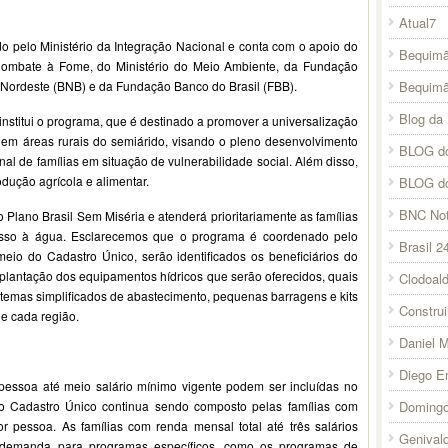
Atual7
pelo Ministério da Integração Nacional e conta com o apoio do
Bequimã
 Combate à Fome, do Ministério do Meio Ambiente, da Fundação
Bequim
Nordeste (BNB) e da Fundação Banco do Brasil (FBB).
Blog da 
nstitui o programa, que é destinado a promover a universalização
m áreas rurais do semiárido, visando o pleno desenvolvimento
BLOG do
al de famílias em situação de vulnerabilidade social. Além disso,
ução agrícola e alimentar.
BLOG d
BNC Not
 Plano Brasil Sem Miséria e atenderá prioritariamente as famílias
sso à água. Esclarecemos que o programa é coordenado pelo
Brasil 2
meio do Cadastro Único, serão identificados os beneficiários do
plantação dos equipamentos hídricos que serão oferecidos, quais
Clodoal
stemas simplificados de abastecimento, pequenas barragens e kits
Constru
de cada região.
Daniel 
Diego E
 pessoa até meio salário mínimo vigente podem ser incluídas no
Domingo
do Cadastro Único continua sendo composto pelas famílias com
 pessoa. As famílias com renda mensal total até três salários
Genival
 demanda para programas específicos, como os programas de