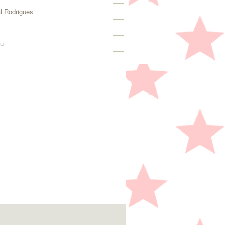
l Rodrigues
eu