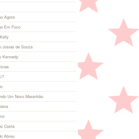
o Agora
ão Em Foco
Kelly
 Josias de Souza
o Kennedy
icias
4/7
do
indo Um Novo Maranhão
Matos
mir
s Costa
do Abreu