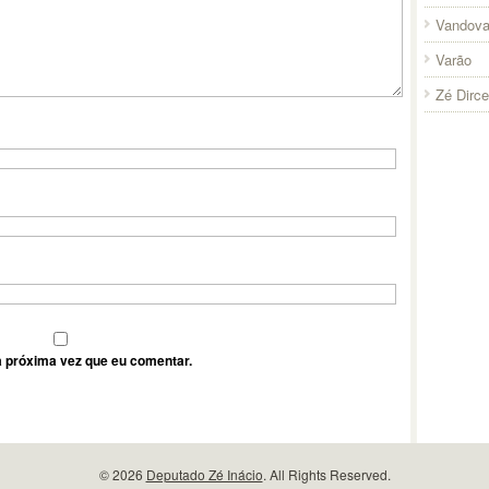
Vandova
Varão
Zé Dirc
 próxima vez que eu comentar.
© 2026
Deputado Zé Inácio
. All Rights Reserved.