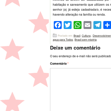
habitação e saneamento que utilizem os r
senhor (a) já esteja cadastrada/o, é nec
havendo alteração na família ou renda.
Facebook
Twitter
WhatsA
Emai
Te
Postado em:
Brasil
,
Cultura;
,
Desenvolvimen
agua para Todos
,
Brasil sem miséria
Deixe um comentário
O seu endereço de e-mail não será publicad
Comentário
*