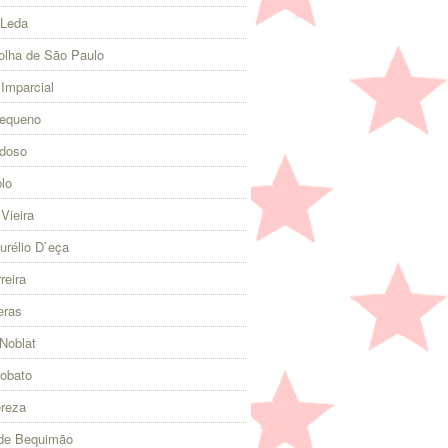
 Leda
olha de São Paulo
 Imparcial
Pequeno
rdoso
lo
Vieira
urélio D`eça
reira
eras
Noblat
Lobato
ereza
 de Bequimão