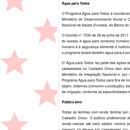
Água para Todos
O Programa Água para Todos é coordenado 
Ministério do Desenvolvimento Social e
Nacional de Saúde (Funasa), do Banco do 
O Decreto n° 7535 de 26 de julho de 2011 i
do acesso à água para consumo humano e
humano e à segurança alimentar e nutricion
o programa levará também água para a prod
O ‘Água para Todos’ faz parte das ações do
cadastradas no Cadastro Único sem ace
Ministério da Integração Nacional e, por 
Programa Água para Todos para fins de im
sejam, cisternas (consumo e produção), si
de irrigação, conforme as especificidades 
Público alvo
Todas as famílias com renda familiar por
Cadastro Único. O público preferencial 
renda mensal até meio salário mínimo por
mínimos só devem ser cadastradas por