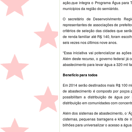
ação,que integra o Programa Água para To
municípios da região do semiárido.
O secretário de Desenvolvimento Regio
representantes de associações de prefeito
critérios de seleção das cidades que serã
de renda familiar até R$ 140, foram esco
seis vezes nos últimos nove anos.
“Essa iniciativa vai potencializar as açõ
Além deste recurso, o governo federal já c
abastecimento para levar água a 320 mil fam
Benefício para todos
Em 2014 serão destinados mais R$ 100 mil
de abastecimento é composto por poços pe
possibilitam a distribuição de água por
distribuição em comunidades com concentra
Além dos sistemas de abastecimento, o ‘Ág
cisternas, pequenas barragens e kits de i
bilhões para universalizar o acesso a águ