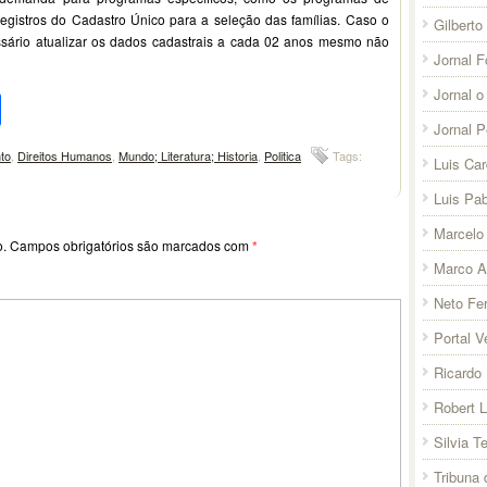
egistros do Cadastro Único para a seleção das famílias. Caso o
Gilberto
essário atualizar os dados cadastrais a cada 02 anos mesmo não
Jornal F
Jornal o
pp
l
legram
Compartilhar
Jornal 
to
,
Direitos Humanos
,
Mundo; Literatura; Historia
,
Politica
Tags:
Luis Ca
Luis Pab
Marcelo 
o.
Campos obrigatórios são marcados com
*
Marco A
Neto Fer
Portal V
Ricardo 
Robert 
Silvia T
Tribuna