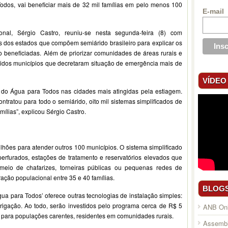
dos, vai beneficiar mais de 32 mil famílias em pelo menos 100
E-mail
nal, Sérgio Castro, reuniu-se nesta segunda-feira (8) com
s dos estados que compõem semiárido brasileiro para explicar os
o beneficiadas. Além de priorizar comunidades de áreas rurais e
lhidos municípios que decretaram situação de emergência mais de
VÍDEO
es do Água para Todos nas cidades mais atingidas pela estiagem.
ontratou para todo o semiárido, oito mil sistemas simplificados de
ílias”, explicou Sérgio Castro.
hões para atender outros 100 municípios. O sistema simplificado
rfurados, estações de tratamento e reservatórios elevados que
 meio de chafarizes, torneiras públicas ou pequenas redes de
ção populacional entre 35 e 40 famílias.
BLOG
ua para Todos’ oferece outras tecnologias de instalação simples:
rrigação. Ao todo, serão investidos pelo programa cerca de R$ 5
ANB Onl
a para populações carentes, residentes em comunidades rurais.
Assembl