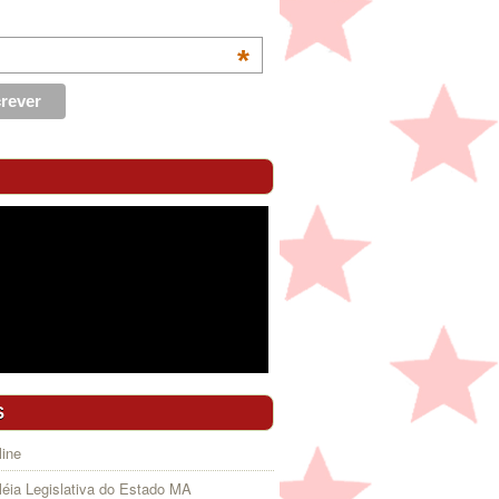
*
S
ine
éia Legislativa do Estado MA