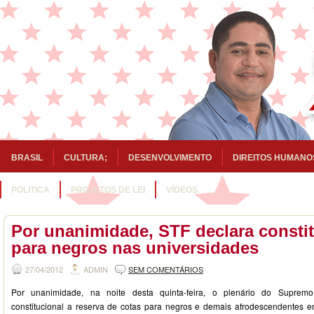
BRASIL
CULTURA;
DESENVOLVIMENTO
DIREITOS HUMANO
POLITICA
PROJETOS DE LEI
VÍDEOS
Por unanimidade, STF declara constit
para negros nas universidades
27/04/2012
ADMIN
SEM COMENTÁRIOS
Por unanimidade, na noite desta quinta-feira, o plenário do Supremo
constitucional a reserva de cotas para negros e demais afrodescendentes e