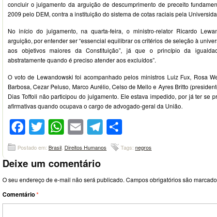
concluir o julgamento da arguição de descumprimento de preceito fundamen
2009 pelo DEM, contra a instituição do sistema de cotas raciais pela Universida
No início do julgamento, na quarta-feira, o ministro-relator Ricardo Lewa
arguição, por entender ser “essencial equilibrar os critérios de seleção à univ
aos objetivos maiores da Constituição”, já que o princípio da iguald
abstratamente quando é preciso atender aos excluídos”.
O voto de Lewandowski foi acompanhado pelos ministros Luiz Fux, Rosa W
Barbosa, Cezar Peluso, Marco Aurélio, Celso de Mello e Ayres Britto (presidente,
Dias Toffoli não participou do julgamento. Ele estava impedido, por já ter se
afirmativas quando ocupava o cargo de advogado-geral da União.
Facebook
Twitter
WhatsApp
Email
Telegram
Compartilhar
Postado em:
Brasil
,
Direitos Humanos
Tags:
negros
Deixe um comentário
O seu endereço de e-mail não será publicado.
Campos obrigatórios são marcad
Comentário
*