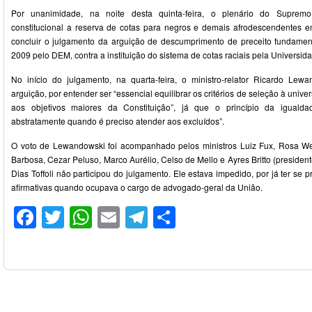
Por unanimidade, na noite desta quinta-feira, o plenário do Supremo
constitucional a reserva de cotas para negros e demais afrodescendentes e
concluir o julgamento da arguição de descumprimento de preceito fundamen
2009 pelo DEM, contra a instituição do sistema de cotas raciais pela Universida
No início do julgamento, na quarta-feira, o ministro-relator Ricardo Lewa
arguição, por entender ser “essencial equilibrar os critérios de seleção à univ
aos objetivos maiores da Constituição”, já que o princípio da iguald
abstratamente quando é preciso atender aos excluídos”.
O voto de Lewandowski foi acompanhado pelos ministros Luiz Fux, Rosa W
Barbosa, Cezar Peluso, Marco Aurélio, Celso de Mello e Ayres Britto (presidente,
Dias Toffoli não participou do julgamento. Ele estava impedido, por já ter se
afirmativas quando ocupava o cargo de advogado-geral da União.
Facebook
Twitter
WhatsApp
Email
Telegram
Compartilhar