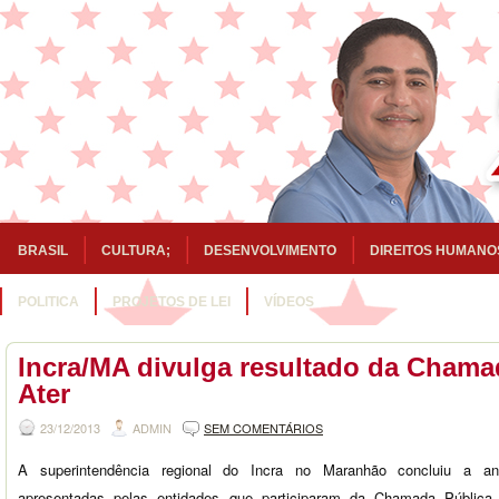
BRASIL
CULTURA;
DESENVOLVIMENTO
DIREITOS HUMANO
POLITICA
PROJETOS DE LEI
VÍDEOS
Incra/MA divulga resultado da Chama
Ater
23/12/2013
ADMIN
SEM COMENTÁRIOS
A superintendência regional do Incra no Maranhão concluiu a aná
apresentadas pelas entidades que participaram da Chamada Pública