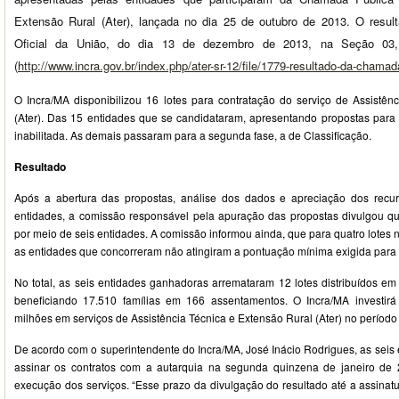
Extensão Rural (Ater), lançada no dia 25 de outubro de 2013. O result
Oficial da União, do dia 13 de dezembro de 2013, na Seção 03,
(
http://www.incra.gov.br/index.php/ater-sr-12/file/1779-resultado-da-chama
O Incra/MA disponibilizou 16 lotes para contratação do serviço de Assistên
(Ater). Das 15 entidades que se candidataram, apresentando propostas para 
inabilitada. As demais passaram para a segunda fase, a de Classificação.
Resultado
Após a abertura das propostas, análise dos dados e apreciação dos recur
entidades, a comissão responsável pela apuração das propostas divulgou qu
por meio de seis entidades. A comissão informou ainda, que para quatro lote
as entidades que concorreram não atingiram a pontuação mínima exigida para
No total, as seis entidades ganhadoras arremataram 12 lotes distribuídos e
beneficiando 17.510 famílias em 166 assentamentos. O Incra/MA investir
milhões em serviços de Assistência Técnica e Extensão Rural (Ater) no períod
De acordo com o superintendente do Incra/MA, José Inácio Rodrigues, as sei
assinar os contratos com a autarquia na segunda quinzena de janeiro de 
execução dos serviços. “Esse prazo da divulgação do resultado até a assinatu