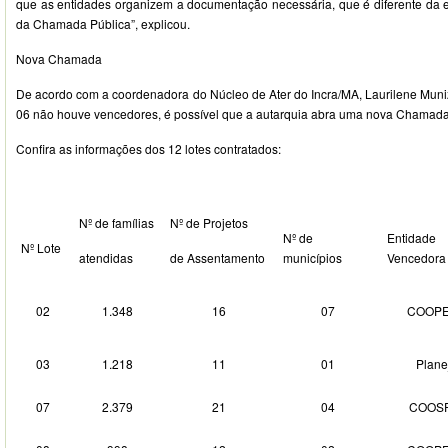
que as entidades organizem a documentação necessária, que é diferente da ex
da Chamada Pública”, explicou.
Nova Chamada
De acordo com a coordenadora do Núcleo de Ater do Incra/MA, Laurilene Muniz
06 não houve vencedores, é possível que a autarquia abra uma nova Chamada 
Confira as informações dos 12 lotes contratados:
Nº de famílias
Nº de Projetos
Nº de
Entidade
Nº Lote
atendidas
de Assentamento
municípios
Vencedora
02
1.348
16
07
COOP
03
1.218
11
01
Plane
07
2.379
21
04
COOS