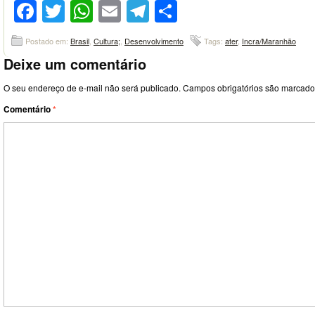
Facebook
Twitter
WhatsApp
Email
Telegram
Compartilhar
Postado em:
Brasil
,
Cultura;
,
Desenvolvimento
Tags:
ater
,
Incra/Maranhão
Deixe um comentário
O seu endereço de e-mail não será publicado.
Campos obrigatórios são marcad
Comentário
*