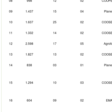
08
998
12
02
COOP
09
1.437
15
04
Plane
10
1.637
25
02
COOS
11
1.332
14
02
COOS
12
2.598
17
05
Agrofo
13
1.827
13
02
COOS
14
838
03
01
Plane
15
1.294
10
03
COOS
16
604
09
02
EM