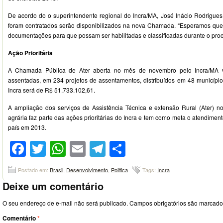
De acordo do o superintendente regional do Incra/MA, José Inácio Rodrigues
foram contratados serão disponibilizados na nova Chamada. “Esperamos que
documentações para que possam ser habilitadas e classificadas durante o proce
Ação Prioritária
A Chamada Pública de Ater aberta no mês de novembro pelo Incra/MA vi
assentadas, em 234 projetos de assentamentos, distribuídos em 48 municípios.
Incra será de R$ 51.733.102,61.
A ampliação dos serviços de Assistência Técnica e extensão Rural (Ater) 
agrária faz parte das ações prioritárias do Incra e tem como meta o atendimen
país em 2013.
Facebook
Twitter
WhatsApp
Email
Telegram
Compartilhar
Postado em:
Brasil
,
Desenvolvimento
,
Politica
Tags:
Incra
Deixe um comentário
O seu endereço de e-mail não será publicado.
Campos obrigatórios são marcad
Comentário
*