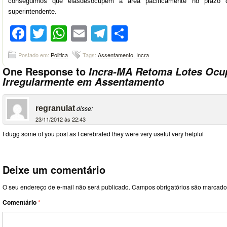
conseguimos que elas
desocupem a área pacificamente no prazo d
superintendente.
Facebook
Twitter
WhatsApp
Email
Telegram
Compartilhar
Postado em:
Politica
Tags:
Assentamento
,
Incra
One Response to
Incra-MA Retoma Lotes Ocu
Irregularmente em Assentamento
regranulat
disse:
23/11/2012 às 22:43
I dugg some of you post as I cerebrated they were very useful very helpful
Deixe um comentário
O seu endereço de e-mail não será publicado.
Campos obrigatórios são marcad
Comentário
*