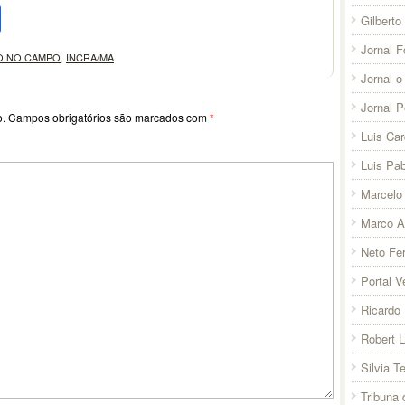
pp
l
legram
Compartilhar
Gilberto
Jornal F
O NO CAMPO
,
INCRA/MA
Jornal o
Jornal 
o.
Campos obrigatórios são marcados com
*
Luis Ca
Luis Pab
Marcelo 
Marco A
Neto Fer
Portal V
Ricardo 
Robert 
Silvia T
Tribuna