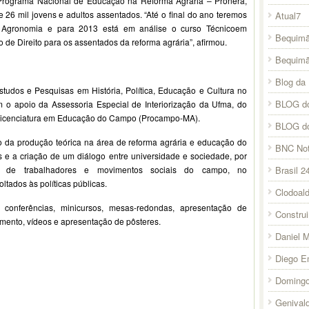
 Programa Nacional de Educação na Reforma Agrária – Pronera,
26 mil jovens e adultos assentados. “Até o final do ano teremos
Atual7
m Agronomia e para 2013 está em análise o curso Técnicoem
Bequimã
de Direito para os assentados da reforma agrária”, afirmou.
Bequim
Blog da 
studos e Pesquisas em História, Política, Educação e Cultura no
BLOG do
apoio da Assessoria Especial de Interiorização da Ufma, do
e Licenciatura em Educação do Campo (Procampo-MA).
BLOG d
 da produção teórica na área de reforma agrária e educação do
BNC Not
s e a criação de um diálogo entre universidade e sociedade, por
Brasil 2
s de trabalhadores e movimentos sociais do campo, no
tados às políticas públicas.
Clodoal
onferências, minicursos, mesas-redondas, apresentação de
Constru
imento, vídeos e apresentação de pôsteres.
Daniel 
Diego E
Domingo
Genival