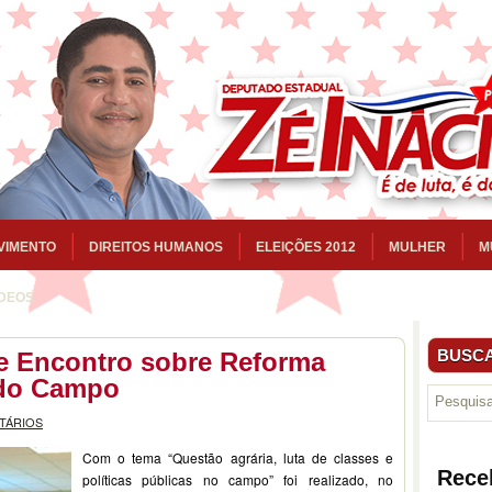
VIMENTO
DIREITOS HUMANOS
ELEIÇÕES 2012
MULHER
M
ÍDEOS
BUSCA
de Encontro sobre Reforma
 do Campo
TÁRIOS
Com o tema “Questão agrária, luta de classes e
Rece
políticas públicas no campo” foi realizado, no