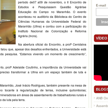
período de07 a09 de novembro, o II Encontro de
E-mail
Estudos e Pesquisasem Questão Agráriae
Educação do Campo no Maranhão. O evento
aconteceu no auditório da Biblioteca do Centro de
Ciências Humanas da Universidade Federal do
Maranhão (Ufma) e contou com a participação do
Instituto Nacional de Colonização e Reforma
Agrária (Incra).
VÍDEO
Na abertura oficial do Encontro, a profª Cenidalva
, falou que, apesar dos desafios enfrentados, a Universidade está
da pesquisa. “Estamos vivendo um momento de crescimento”,
nto, profª Adelaide Coutinho, a importância da Universidade vai
 preciso transformar a Ufma em um espaço também de luta e
o Maranhão, José Inácio Rodrigues, também presente na mesa de
BLOG
 tocante à regularização de terras, inclusive quilombolas;
 mineradoras em áreas de assentamento de trabalhadores rurais e
ANB Onl
 da luta pela terra.
Assembl