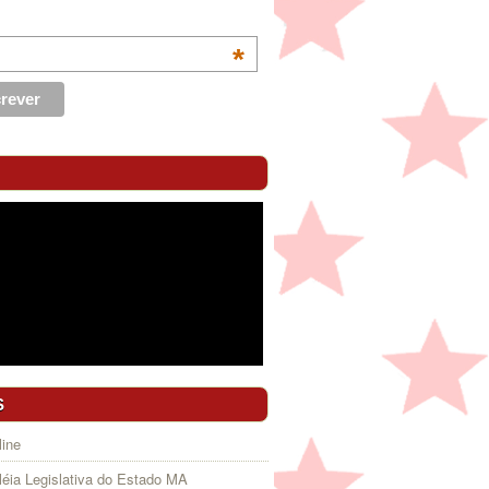
*
S
ine
éia Legislativa do Estado MA