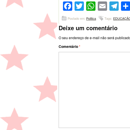
Facebook
Twitter
WhatsA
Emai
Te
Postado em:
Politica
Tags:
EDUCAÇÃ
Deixe um comentário
O seu endereço de e-mail não será publicad
Comentário
*