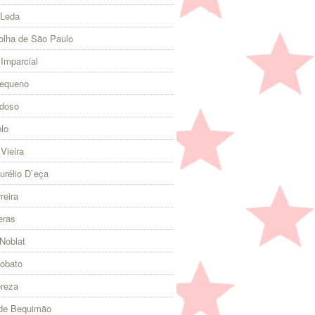
 Leda
olha de São Paulo
 Imparcial
Pequeno
rdoso
lo
Vieira
urélio D`eça
reira
eras
Noblat
Lobato
ereza
 de Bequimão