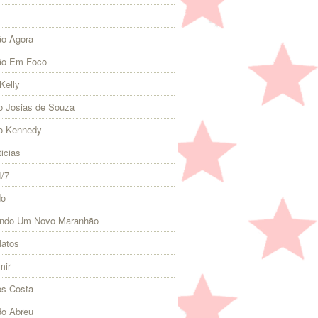
o Agora
ão Em Foco
Kelly
 Josias de Souza
o Kennedy
icias
4/7
do
indo Um Novo Maranhão
Matos
mir
s Costa
do Abreu