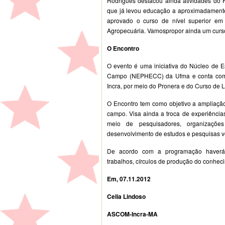
Rodrigues destacou ainda atividades do
que já levou educação a aproximadamente 
aprovado o curso de nível superior e
Agropecuária. Vamospropor ainda um curso 
O Encontro
O evento é uma iniciativa do Núcleo de E
Campo (NEPHECC) da Ufma e conta com o 
Incra, por meio do Pronera e do Curso d
O Encontro tem como objetivo a ampliação
campo. Visa ainda a troca de experiência
meio de pesquisadores, organizaçõe
desenvolvimento de estudos e pesquisas vol
De acordo com a programação haverá c
trabalhos, círculos de produção do conhec
Em, 07.11.2012
Celia Lindoso
ASCOM-Incra-MA