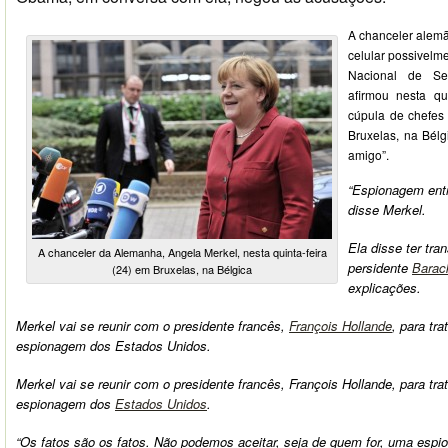
A chanceler alemã
celular possivel
Nacional de Se
afirmou nesta qu
cúpula de chefes
Bruxelas, na Bél
amigo”.
“Espionagem entr
disse Merkel.
Ela disse ter tr
A chanceler da Alemanha, Angela Merkel, nesta quinta-feira
persidente
Bara
(24) em Bruxelas, na Bélgica
explicações.
Merkel vai se reunir com o presidente francês,
François Hollande
, para tr
espionagem dos Estados Unidos.
Merkel vai se reunir com o presidente francês, François Hollande, para tra
espionagem dos
Estados Unidos
.
“Os fatos são os fatos. Não podemos aceitar, seja de quem for, uma esp