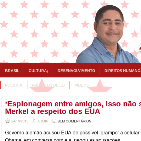
BRASIL
CULTURA;
DESENVOLVIMENTO
DIREITOS HUMANO
POLITICA
PROJETOS DE LEI
VÍDEOS
‘Espionagem entre amigos, isso não se
Merkel a respeito dos EUA
24/10/2013
ADMIN
SEM COMENTÁRIOS
Governo alemão acusou EUA de possível ‘grampo’ a celular 
Obama, em conversa com ela, negou as acusações.