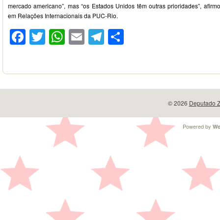
mercado americano”, mas “os Estados Unidos têm outras prioridades”, afirmo
em Relações Internacionais da PUC-Rio.
Facebook
Twitter
WhatsApp
Email
Telegram
Compartilhar
© 2026
Deputado Z
Powered by
Wo