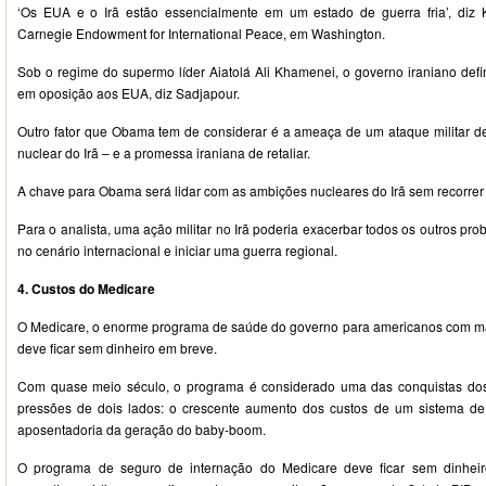
‘Os EUA e o Irã estão essencialmente em um estado de guerra fria’, diz K
Carnegie Endowment for International Peace, em Washington.
Sob o regime do supermo líder Aiatolá Ali Khamenei, o governo iraniano defi
em oposição aos EUA, diz Sadjapour.
Outro fator que Obama tem de considerar é a ameaça de um ataque militar de I
nuclear do Irã – e a promessa iraniana de retaliar.
A chave para Obama será lidar com as ambições nucleares do Irã sem recorrer à 
Para o analista, uma ação militar no Irã poderia exacerbar todos os outros p
no cenário internacional e iniciar uma guerra regional.
4. Custos do Medicare
O Medicare, o enorme programa de saúde do governo para americanos com mai
deve ficar sem dinheiro em breve.
Com quase meio século, o programa é considerado uma das conquistas do
pressões de dois lados: o crescente aumento dos custos de um sistema de 
aposentadoria da geração do baby-boom.
O programa de seguro de internação do Medicare deve ficar sem dinhe