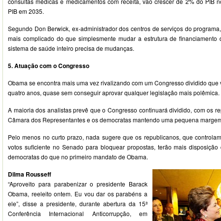
consultas médicas e medicamentos com receita, vão crescer de 2% do PIB 
PIB em 2035.
Segundo Don Berwick, ex-administrador dos centros de serviços do programa, 
mais complicado do que simplesmente mudar a estrutura de financiamento 
sistema de saúde inteiro precisa de mudanças.
5. Atuação com o Congresso
Obama se encontra mais uma vez rivalizando com um Congresso dividido que 
quatro anos, quase sem conseguir aprovar qualquer legislação mais polêmica.
A maioria dos analistas prevê que o Congresso continuará dividido, com os r
Câmara dos Representantes e os democratas mantendo uma pequena margem
Pelo menos no curto prazo, nada sugere que os republicanos, que control
votos suficiente no Senado para bloquear propostas, terão mais disposiçã
democratas do que no primeiro mandato de Obama.
Dilma Rousseff
“Aproveito para parabenizar o presidente Barack
Obama, reeleito ontem. Eu vou dar os parabéns a
ele”, disse a presidente, durante abertura da 15ª
Conferência Internacional Anticorrupção, em