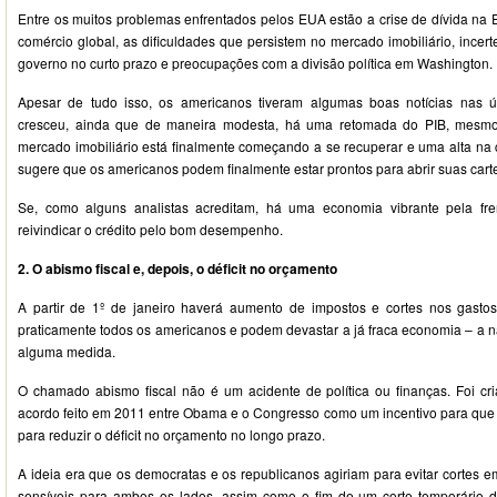
Entre os muitos problemas enfrentados pelos EUA estão a crise de dívida na 
comércio global, as dificuldades que persistem no mercado imobiliário, incerte
governo no curto prazo e preocupações com a divisão política em Washington.
Apesar de tudo isso, os americanos tiveram algumas boas notícias nas 
cresceu, ainda que de maneira modesta, há uma retomada do PIB, mesmo 
mercado imobiliário está finalmente começando a se recuperar e uma alta na
sugere que os americanos podem finalmente estar prontos para abrir suas carte
Se, como alguns analistas acreditam, há uma economia vibrante pela fr
reivindicar o crédito pelo bom desempenho.
2. O abismo fiscal e, depois, o déficit no orçamento
A partir de 1º de janeiro haverá aumento de impostos e cortes nos gastos
praticamente todos os americanos e podem devastar a já fraca economia – a 
alguma medida.
O chamado abismo fiscal não é um acidente de política ou finanças. Foi c
acordo feito em 2011 entre Obama e o Congresso como um incentivo para qu
para reduzir o déficit no orçamento no longo prazo.
A ideia era que os democratas e os republicanos agiriam para evitar cortes 
sensíveis para ambos os lados, assim como o fim de um corte temporário 