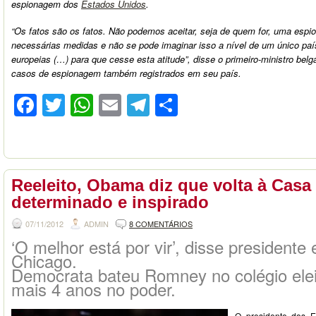
espionagem dos
Estados Unidos
.
“Os fatos são os fatos. Não podemos aceitar, seja de quem for, uma esp
necessárias medidas e não se pode imaginar isso a nível de um único pa
europeias (…) para que cesse esta atitude”, disse o primeiro-ministro belg
casos de espionagem também registrados em seu país.
Facebook
Twitter
WhatsApp
Email
Telegram
Compartilhar
Reeleito, Obama diz que volta à Casa
determinado e inspirado
07/11/2012
ADMIN
8 COMENTÁRIOS
‘O melhor está por vir’, disse president
Chicago.
Democrata bateu Romney no colégio eleit
mais 4 anos no poder.
O presidente dos E