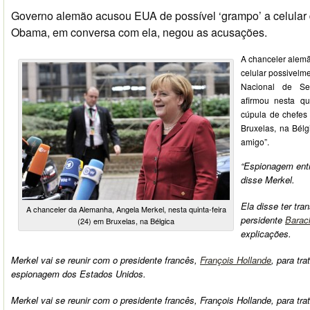
Governo alemão acusou EUA de possível ‘grampo’ a celular 
Obama, em conversa com ela, negou as acusações.
A chanceler alemã
celular possivel
Nacional de Se
afirmou nesta qu
cúpula de chefes
Bruxelas, na Bél
amigo”.
“Espionagem entr
disse Merkel.
Ela disse ter tr
A chanceler da Alemanha, Angela Merkel, nesta quinta-feira
persidente
Bara
(24) em Bruxelas, na Bélgica
explicações.
Merkel vai se reunir com o presidente francês,
François Hollande
, para tr
espionagem dos Estados Unidos.
Merkel vai se reunir com o presidente francês, François Hollande, para tra