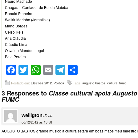
Nauro Machado
Chagas – Cantador do Boi da Maioba
Ronald Pinheiro
Walkir Marinho (Jornalista)
Mano Borges
Celso Reis
Ana Cláudia
Cláudio Lima
Osvaldo Mandou Legal
Beto Pereira
Facebook
Twitter
WhatsApp
Email
Telegram
Compartilhar
Postado em:
Eleições 2012
,
Politica
Tags:
augusto bastos
,
cultura
,
fumc
3 Responses to
Classe cultural apoia Augusto
FUMC
welligton
disse:
06/12/2012 às 13:58
AUGUSTO BASTOS grande musico a cultura estará em boas mãos meu maestro b