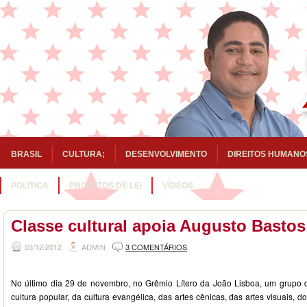
BRASIL
CULTURA;
DESENVOLVIMENTO
DIREITOS HUMANO
POLITICA
PROJETOS DE LEI
VÍDEOS
Classe cultural apoia Augusto Basto
03/12/2012
ADMIN
3 COMENTÁRIOS
No último dia 29 de novembro, no Grêmio Lítero da João Lisboa, um grupo de
cultura popular, da cultura evangélica, das artes cênicas, das artes visuais, do