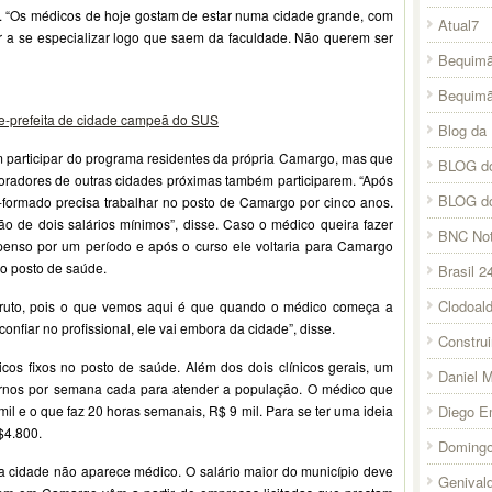
. “Os médicos de hoje gostam de estar numa cidade grande, com
Atual7
 a se especializar logo que saem da faculdade. Não querem ser
Bequimã
Bequim
ce-prefeita de cidade campeã do SUS
Blog da 
participar do programa residentes da própria Camargo, mas que
BLOG do
oradores de outras cidades próximas também participarem. “Após
BLOG d
-formado precisa trabalhar no posto de Camargo por cinco anos.
o de dois salários mínimos”, disse. Caso o médico queira fazer
BNC Not
penso por um período e após o curso ele voltaria para Camargo
o posto de saúde.
Brasil 2
Clodoal
ruto, pois o que vemos aqui é que quando o médico começa a
fiar no profissional, ele vai embora da cidade”, disse.
Constru
os fixos no posto de saúde. Além dos dois clínicos gerais, um
Daniel 
turnos por semana cada para atender a população. O médico que
Diego E
l e o que faz 20 horas semanais, R$ 9 mil. Para se ter uma ideia
$4.800.
Domingo
 cidade não aparece médico. O salário maior do município deve
Genival