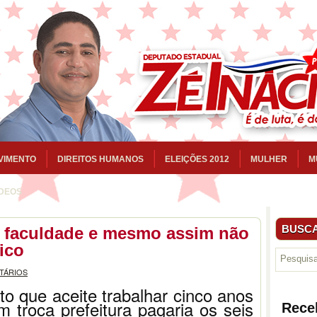
VIMENTO
DIREITOS HUMANOS
ELEIÇÕES 2012
MULHER
M
ÍDEOS
BUSCA
 faculdade e mesmo assim não
ico
TÁRIOS
to que aceite trabalhar cinco anos
 troca prefeitura pagaria os seis
Rece