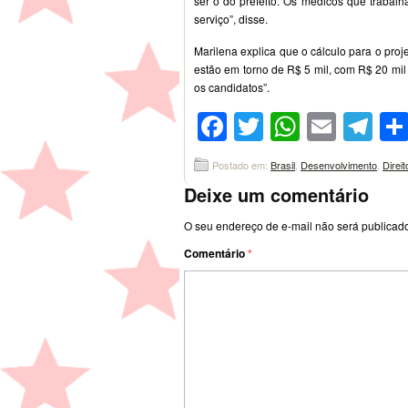
ser o do prefeito. Os médicos que trabal
serviço”, disse.
Marilena explica que o cálculo para o pro
estão em torno de R$ 5 mil, com R$ 20 mi
os candidatos”.
Facebook
Twitter
WhatsA
Emai
Te
Postado em:
Brasil
,
Desenvolvimento
,
Direi
Deixe um comentário
O seu endereço de e-mail não será publicad
Comentário
*