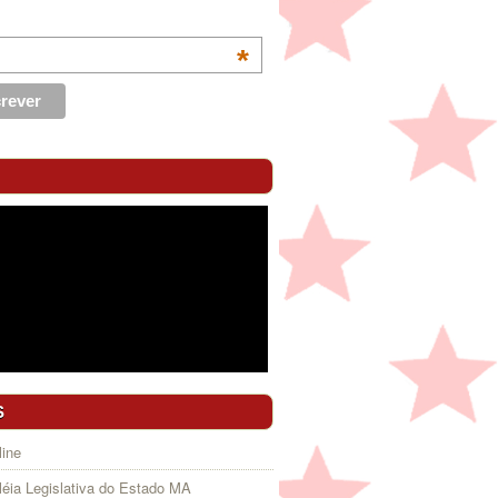
*
S
ine
éia Legislativa do Estado MA