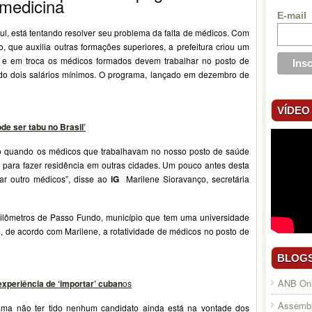
 medicina
E-mail
l, está tentando resolver seu problema da falta de médicos. Com
o, que auxilia outras formações superiores, a prefeitura criou um
e em troca os médicos formados devem trabalhar no posto de
do dois salários mínimos. O programa, lançado em dezembro de
VÍDEO
e ser tabu no Brasil’
o quando os médicos que trabalhavam no nosso posto de saúde
para fazer residência em outras cidades. Um pouco antes desta
ar outro médicos”, disse ao
iG
Marilene Sioravanço, secretária
uilômetros de Passo Fundo, município que tem uma universidade
de acordo com Marilene, a rotatividade de médicos no posto de
BLOG
ANB Onl
experiência de ‘importar’ cuban
os
Assembl
ama não ter tido nenhum candidato ainda está na vontade dos