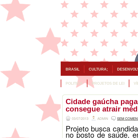
BRASIL
CULTURA;
DESENVOL
POLITICA
PROJETOS DE LEI
V
Cidade gaúcha paga
consegue atrair méd
03/07/2013
ADMIN
SEM COMEN
Projeto busca candida
no posto de saúde, em