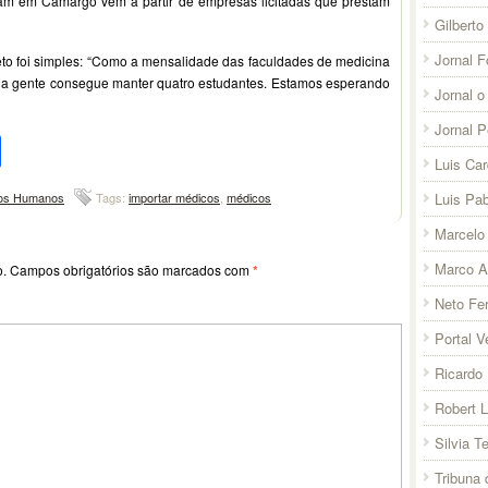
ham em Camargo vêm a partir de empresas licitadas que prestam
Gilberto
Jornal F
jeto foi simples: “Como a mensalidade das faculdades de medicina
l a gente consegue manter quatro estudantes. Estamos esperando
Jornal o
Jornal 
pp
l
legram
Compartilhar
Luis Ca
tos Humanos
Tags:
importar médicos
,
médicos
Luis Pab
Marcelo 
Marco A
o.
Campos obrigatórios são marcados com
*
Neto Fer
Portal V
Ricardo 
Robert 
Silvia T
Tribuna