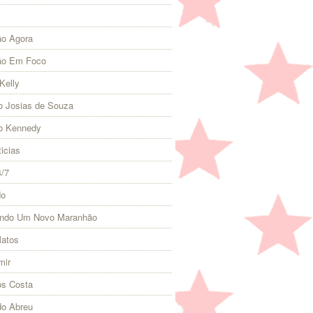
o Agora
ão Em Foco
Kelly
 Josias de Souza
o Kennedy
icias
4/7
do
indo Um Novo Maranhão
Matos
mir
s Costa
do Abreu