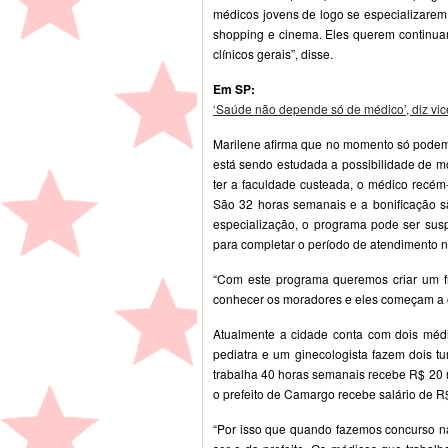
médicos jovens de logo se especializarem
shopping e cinema. Eles querem continuar
clínicos gerais”, disse.
Em SP:
‘Saúde não depende só de médico’, diz vi
Marilene afirma que no momento só podem 
está sendo estudada a possibilidade de m
ter a faculdade custeada, o médico recém
São 32 horas semanais e a bonificação sã
especialização, o programa pode ser sus
para completar o período de atendimento n
“Com este programa queremos criar um f
conhecer os moradores e eles começam a con
Atualmente a cidade conta com dois médic
pediatra e um ginecologista fazem dois 
trabalha 40 horas semanais recebe R$ 20 mi
o prefeito de Camargo recebe salário de R
“Por isso que quando fazemos concurso na