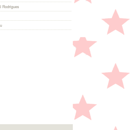
l Rodrigues
eu