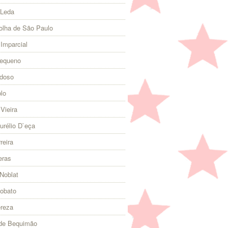
 Leda
olha de São Paulo
 Imparcial
Pequeno
rdoso
lo
Vieira
urélio D`eça
reira
eras
Noblat
Lobato
ereza
 de Bequimão