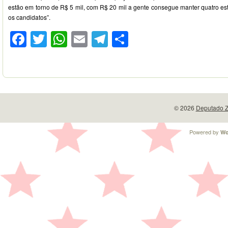
estão em torno de R$ 5 mil, com R$ 20 mil a gente consegue manter quatro e
os candidatos”.
Facebook
Twitter
WhatsApp
Email
Telegram
Compartilhar
© 2026
Deputado Z
Powered by
Wo