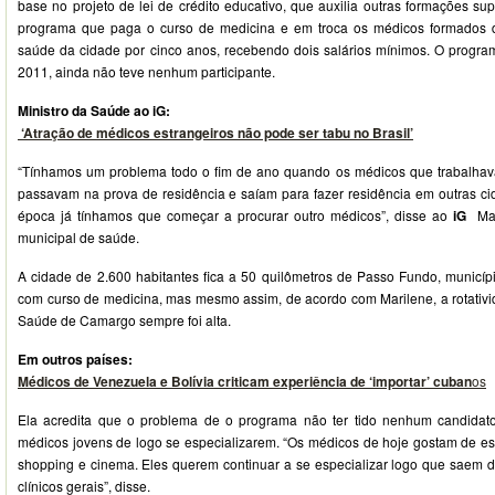
base no projeto de lei de crédito educativo, que auxilia outras formações sup
programa que paga o curso de medicina e em troca os médicos formados 
saúde da cidade por cinco anos, recebendo dois salários mínimos. O progr
2011, ainda não teve nenhum participante.
Ministro da Saúde ao iG:
‘Atração de médicos estrangeiros não pode ser tabu no Brasil’
“Tínhamos um problema todo o fim de ano quando os médicos que trabalha
passavam na prova de residência e saíam para fazer residência em outras c
época já tínhamos que começar a procurar outro médicos”, disse ao
iG
Mari
municipal de saúde.
A cidade de 2.600 habitantes fica a 50 quilômetros de Passo Fundo, municí
com curso de medicina, mas mesmo assim, de acordo com Marilene, a rotativ
Saúde de Camargo sempre foi alta.
Em outros países:
Médicos de Venezuela e Bolívia criticam experiência de ‘importar’ cuban
os
Ela acredita que o problema de o programa não ter tido nenhum candidat
médicos jovens de logo se especializarem. “Os médicos de hoje gostam de e
shopping e cinema. Eles querem continuar a se especializar logo que saem 
clínicos gerais”, disse.