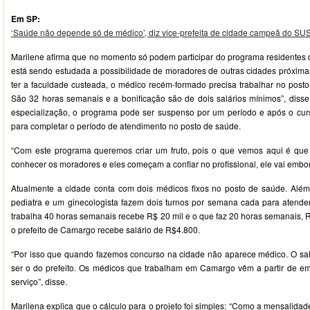
Em SP:
‘Saúde não depende só de médico’, diz vice-prefeita de cidade campeã do SU
Marilene afirma que no momento só podem participar do programa residentes
está sendo estudada a possibilidade de moradores de outras cidades próxima
ter a faculdade custeada, o médico recém-formado precisa trabalhar no post
São 32 horas semanais e a bonificação são de dois salários mínimos”, disse
especialização, o programa pode ser suspenso por um período e após o cur
para completar o período de atendimento no posto de saúde.
“Com este programa queremos criar um fruto, pois o que vemos aqui é q
conhecer os moradores e eles começam a confiar no profissional, ele vai embor
Atualmente a cidade conta com dois médicos fixos no posto de saúde. Além 
pediatra e um ginecologista fazem dois turnos por semana cada para atend
trabalha 40 horas semanais recebe R$ 20 mil e o que faz 20 horas semanais, R$
o prefeito de Camargo recebe salário de R$4.800.
“Por isso que quando fazemos concurso na cidade não aparece médico. O sal
ser o do prefeito. Os médicos que trabalham em Camargo vêm a partir de em
serviço”, disse.
Marilena explica que o cálculo para o projeto foi simples: “Como a mensalida