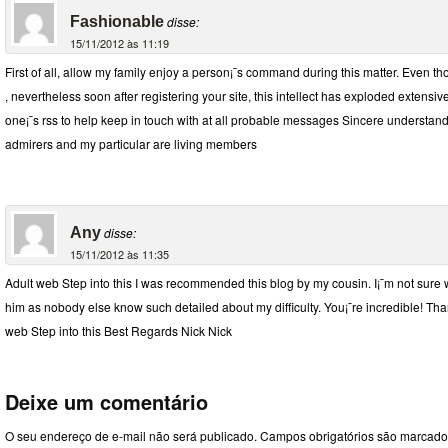
Fashionable
disse:
15/11/2012 às 11:19
First of all, allow my family enjoy a person¡¯s command during this matter. Even th
, nevertheless soon after registering your site, this intellect has exploded extensivel
one¡¯s rss to help keep in touch with at all probable messages Sincere understand b
admirers and my particular are living members
Any
disse:
15/11/2012 às 11:35
Adult web Step into this I was recommended this blog by my cousin. I¡¯m not sure w
him as nobody else know such detailed about my difficulty. You¡¯re incredible! Than
web Step into this Best Regards Nick Nick
Deixe um comentário
O seu endereço de e-mail não será publicado.
Campos obrigatórios são marcad