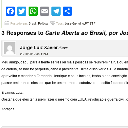
Facebook
Twitter
WhatsApp
Email
Telegram
Compartilhar
Postado em:
Brasil
,
Politica
Tags:
Jose Genuino;PT;STF
3 Responses to
Carta Aberta ao Brasil, por J
Jorge Luiz Xavier
disse:
23/10/2012 às 11:41
Meu amigo, daqui para a frente se três ou mais pessoas se reunirem na rua ou e
de cadeia, se não for perpetua, cabe a presidente Dilma dissolver o STF e manda-
aproveitar e mandar o Fernando Henrique e seus lacaios, tenho plena convicção 
passar em branco, eles tem que ter um retorno da safadeza que estão fazendo ( t
E vamos Luta.
Gostaria que eles tentassem fazer o mesmo com LULA, revolução e guerra civil, 
Abraços.