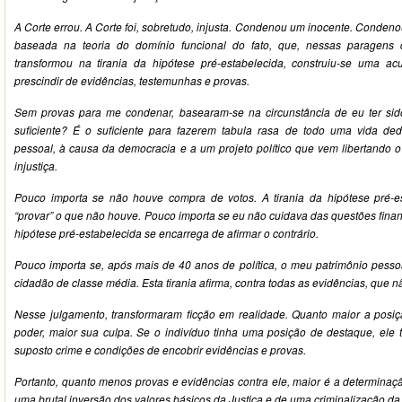
A Corte errou. A Corte foi, sobretudo, injusta. Condenou um inocente. Conden
baseada na teoria do domínio funcional do fato, que, nessas paragens d
transformou na tirania da hipótese pré-estabelecida, construiu-se uma 
prescindir de evidências, testemunhas e provas.
Sem provas para me condenar, basearam-se na circunstância de eu ter sido
suficiente? É o suficiente para fazerem tabula rasa de todo uma vida ded
pessoal, à causa da democracia e a um projeto político que vem libertando o
injustiça.
Pouco importa se não houve compra de votos. A tirania da hipótese pré-e
“provar” o que não houve. Pouco importa se eu não cuidava das questões financ
hipótese pré-estabelecida se encarrega de afirmar o contrário.
Pouco importa se, após mais de 40 anos de política, o meu patrimônio pess
cidadão de classe média. Esta tirania afirma, contra todas as evidências, que 
Nesse julgamento, transformaram ficção em realidade. Quanto maior a posiçã
poder, maior sua culpa. Se o indivíduo tinha uma posição de destaque, ele 
suposto crime e condições de encobrir evidências e provas.
Portanto, quanto menos provas e evidências contra ele, maior é a determinaç
uma brutal inversão dos valores básicos da Justiça e de uma criminalização da p