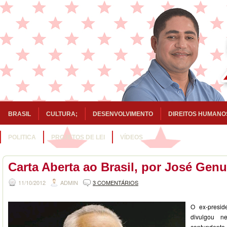
BRASIL
CULTURA;
DESENVOLVIMENTO
DIREITOS HUMANO
POLITICA
PROJETOS DE LEI
VÍDEOS
Carta Aberta ao Brasil, por José Gen
11/10/2012
ADMIN
3 COMENTÁRIOS
O ex-presid
divulgou ne
contundente 