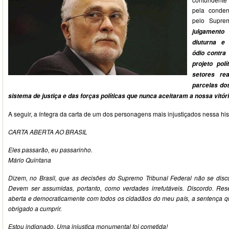
pela conden
pelo Supre
julgament
diuturna e
ódio contra
projeto pol
setores re
parcelas do
sistema de justiça e das forças políticas que nunca aceitaram a nossa vitór
A seguir, a íntegra da carta de um dos personagens mais injustiçados nessa his
CARTA ABERTA AO BRASIL
Eles passarão, eu passarinho.
Mário Quintana
Dizem, no Brasil, que as decisões do Supremo Tribunal Federal não se dis
Devem ser assumidas, portanto, como verdades irrefutáveis. Discordo. Reser
aberta e democraticamente com todos os cidadãos do meu país, a sentença qu
obrigado a cumprir.
Estou indignado. Uma injustiça monumental foi cometida!