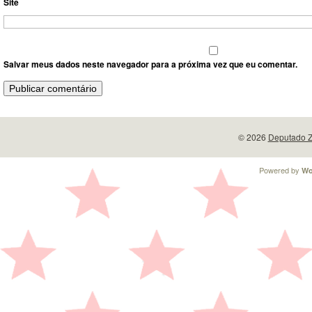
Site
Salvar meus dados neste navegador para a próxima vez que eu comentar.
© 2026
Deputado Z
Powered by
Wo