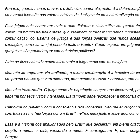
Portanto, quanto menos provas e evidências contra ele, maior é a determinaç
uma brutal inversão dos valores básicos da Justiça e de uma criminalização da p
Esse julgamento ocorre em meio a uma diuturna e sistemática campanha de 
contra um projeto político exitoso, que incomoda setores reacionários incrust
comunicação, do sistema de justiça e das forças políticas que nunca aceit
condições, como ter um julgamento justo e isento? Como esperar um julga
que juízes são pautados por comentaristas políticos?
Além de fazer coincidir matematicamente o julgamento com as eleições.
Mas não se enganem. Na realidade, a minha condenação é a tentativa de co
um projeto político que vem mudando, para melhor, o Brasil. Sobretudo para o
Mas eles fracassarão. O julgamento da população sempre nos favorecerá, p
trabalha por seus justos interesses. Ela também sabe reconhecer a hipocrisia d
Retiro-me do governo com a consciência dos inocentes. Não me envergonho 
com todas as minhas forças por um Brasil melhor, mais justo e soberano, como 
Essa é a história dos apaixonados pelo Brasil que decidiram, em plena ditad
propôs a mudar o país, vencendo o medo. E conseguiram. E, para desgos
Sempre.