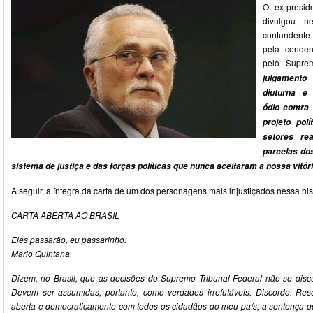
O ex-presid
divulgou ne
contundente 
pela conden
pelo Supre
julgament
diuturna e
ódio contra
projeto pol
setores re
parcelas do
sistema de justiça e das forças políticas que nunca aceitaram a nossa vitór
A seguir, a íntegra da carta de um dos personagens mais injustiçados nessa his
CARTA ABERTA AO BRASIL
Eles passarão, eu passarinho.
Mário Quintana
Dizem, no Brasil, que as decisões do Supremo Tribunal Federal não se dis
Devem ser assumidas, portanto, como verdades irrefutáveis. Discordo. Reser
aberta e democraticamente com todos os cidadãos do meu país, a sentença qu