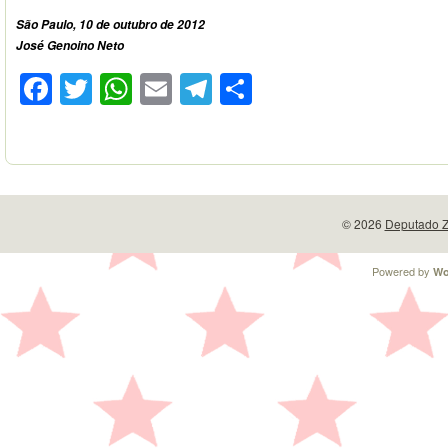
São Paulo, 10 de outubro de 2012
José Genoino Neto
Facebook
Twitter
WhatsApp
Email
Telegram
Compartilhar
© 2026
Deputado Z
Powered by
Wo