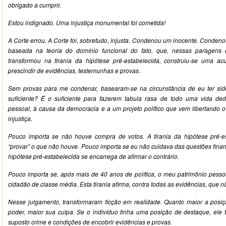
obrigado a cumprir.
Estou indignado. Uma injustiça monumental foi cometida!
A Corte errou. A Corte foi, sobretudo, injusta. Condenou um inocente. Conden
baseada na teoria do domínio funcional do fato, que, nessas paragens d
transformou na tirania da hipótese pré-estabelecida, construiu-se uma 
prescindir de evidências, testemunhas e provas.
Sem provas para me condenar, basearam-se na circunstância de eu ter sido
suficiente? É o suficiente para fazerem tabula rasa de todo uma vida ded
pessoal, à causa da democracia e a um projeto político que vem libertando o
injustiça.
Pouco importa se não houve compra de votos. A tirania da hipótese pré-e
“provar” o que não houve. Pouco importa se eu não cuidava das questões financ
hipótese pré-estabelecida se encarrega de afirmar o contrário.
Pouco importa se, após mais de 40 anos de política, o meu patrimônio pess
cidadão de classe média. Esta tirania afirma, contra todas as evidências, que 
Nesse julgamento, transformaram ficção em realidade. Quanto maior a posiçã
poder, maior sua culpa. Se o indivíduo tinha uma posição de destaque, ele 
suposto crime e condições de encobrir evidências e provas.