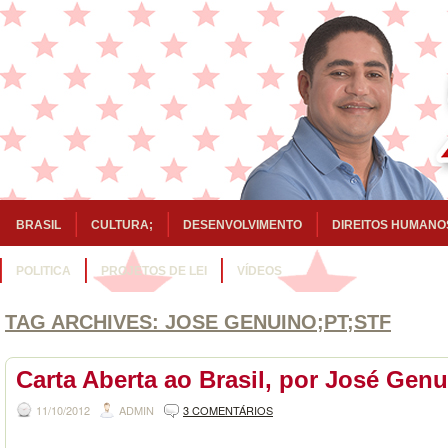
BRASIL
CULTURA;
DESENVOLVIMENTO
DIREITOS HUMANO
POLITICA
PROJETOS DE LEI
VÍDEOS
TAG ARCHIVES:
JOSE GENUINO;PT;STF
Carta Aberta ao Brasil, por José Gen
11/10/2012
ADMIN
3 COMENTÁRIOS