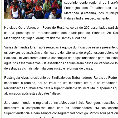
superintendente regional do Incra
Federação dos Trabalhadores na
Maranhão (Fetaema), nos municíp
Palmeirândia, respectivamente.
No clube Ouro Verde, em Pedro do Rosário, cerca de 200 assentados partic
com a presença de representantes dos municípios de Pinheiro; Zé Doc
Mearim;Viana; Cajari; Arari; Presidente Sarney e Matinha.
Várias demandas foram apresentadas à equipe do Incra que estava presente. O
os serviços de assistência técnica e extensão rural do órgão fossem estendi
Baixada. Reivindicaram ainda a construção de poços artesianos para solucion
água nos assentamentos. Os assentados denunciaram casos de vendas de lot
de estradas vicinais, além da construção e reformas de casas.
Rosângela Alves, presidente do Sindicato dos Trabalhadores Rurais de Pedro 
importante a reunião, por se tratar de um momento em que os trabalhad
reivindicações diretamente para o superintendente do Incra/MA. “Esperamos q
alcançados após estes debates”, disse.
Já o superintendente regional do Incra/MA, José Inácio Rodrigues, ressaltou 
demonstra o compromisso dele com os trabalhadores. “Muitos asse
Superintendência e nem sempre conseguem falar comigo. Vimos aqui para ouv