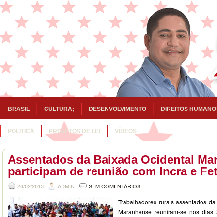
BRASIL
CULTURA;
DESENVOLVIMENTO
DIREITOS HUMANO
POLITICA
PROJETOS DE LEI
VÍDEOS
Assentados da Baixada Ocidental Ma
participam de reunião com Incra e F
26/02/2013
ADMIN
SEM COMENTÁRIOS
Trabalhadores rurais assentados da
Maranhense reuniram-se nos dias 