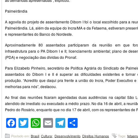
as demandas apresentadas”, explicou.
Palmeirândia
A agovila do projeto de assentamento Dibom I foi o local escolhido para a re
Palmeirândia. Lá, além da equipe do Incra/MA e da Fetaema, estiveram present
e representantes do Banco do Nordeste.
Aproximadamente 80 assentados participaram da reunião em que for
infraestrutura para o PA Dibom I e II; licenciamento ambiental; plano de de
(PDA) e negociação das dívidas do Pronaf.
Para Elizabeto Pinheiro, secretário de Política Agrária do Sindicato de Palme
assentados do Dibom I e II é superar as dificuldades existentes e torna
produção. “Acredito que daqui pra frente a união do Incra, Poder Executivo e
melhorias para nós”, destacou.
Ao final das reuniões ficaram agendadas duas audiências na capital São Lu
atendido de imediato ou executado a médio prazo. No dia 16 de abril, a reuni
Pedro do Rosário, enquanto que no dia 17 de abril, com os representantes de 
Facebook
Twitter
WhatsApp
Email
Telegram
Compartilhar
Postado em:
Brasil
,
Cultura;
,
Desenvolvimento
,
Direitos Humanos
Tags:
fetaem