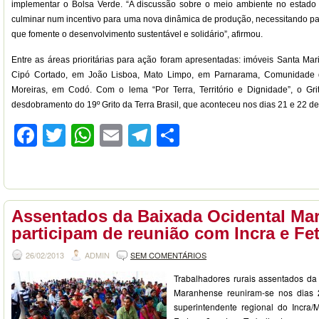
implementar o Bolsa Verde. “A discussão sobre o meio ambiente no estado 
culminar num incentivo para uma nova dinâmica de produção, necessitando par
que fomente o desenvolvimento sustentável e solidário”, afirmou.
Entre as áreas prioritárias para ação foram apresentadas: imóveis Santa Mar
Cipó Cortado, em João Lisboa, Mato Limpo, em Parnarama, Comunidade 
Moreiras, em Codó. Com o lema “Por Terra, Território e Dignidade”, o G
desdobramento do 19º Grito da Terra Brasil, que aconteceu nos dias 21 e 22 de
Facebook
Twitter
WhatsApp
Email
Telegram
Compartilhar
Assentados da Baixada Ocidental Ma
participam de reunião com Incra e F
26/02/2013
ADMIN
SEM COMENTÁRIOS
Trabalhadores rurais assentados da
Maranhense reuniram-se nos dias 
superintendente regional do Incra