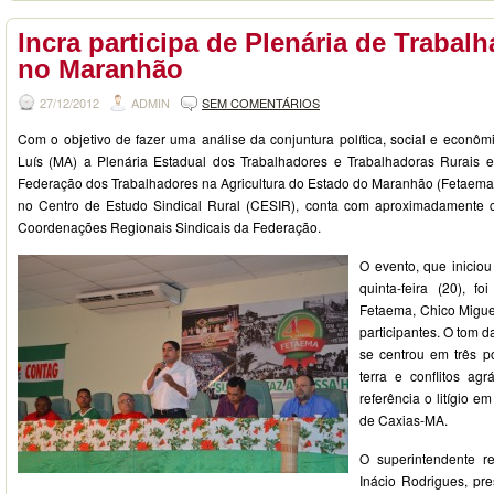
Incra participa de Plenária de Trabal
no Maranhão
27/12/2012
ADMIN
SEM COMENTÁRIOS
Com o objetivo de fazer uma análise da conjuntura política, social e econô
Luís (MA) a Plenária Estadual dos Trabalhadores e Trabalhadoras Rurais e
Federação dos Trabalhadores na Agricultura do Estado do Maranhão (Fetaema).
no Centro de Estudo Sindical Rural (CESIR), conta com aproximadamente 
Coordenações Regionais Sindicais da Federação.
O evento, que iniciou
quinta-feira (20), f
Fetaema, Chico Migue
participantes. O tom 
se centrou em três po
terra e conflitos agr
referência o litígio e
de Caxias-MA.
O superintendente r
Inácio Rodrigues, pr