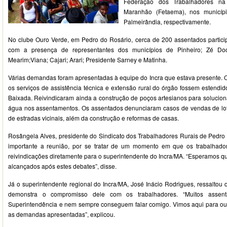
Federação dos Trabalhadores na
Maranhão (Fetaema), nos municíp
Palmeirândia, respectivamente.
No clube Ouro Verde, em Pedro do Rosário, cerca de 200 assentados partic
com a presença de representantes dos municípios de Pinheiro; Zé Doc
Mearim;Viana; Cajari; Arari; Presidente Sarney e Matinha.
Várias demandas foram apresentadas à equipe do Incra que estava presente. O
os serviços de assistência técnica e extensão rural do órgão fossem estendi
Baixada. Reivindicaram ainda a construção de poços artesianos para solucion
água nos assentamentos. Os assentados denunciaram casos de vendas de lot
de estradas vicinais, além da construção e reformas de casas.
Rosângela Alves, presidente do Sindicato dos Trabalhadores Rurais de Pedro 
importante a reunião, por se tratar de um momento em que os trabalhad
reivindicações diretamente para o superintendente do Incra/MA. “Esperamos q
alcançados após estes debates”, disse.
Já o superintendente regional do Incra/MA, José Inácio Rodrigues, ressaltou 
demonstra o compromisso dele com os trabalhadores. “Muitos asse
Superintendência e nem sempre conseguem falar comigo. Vimos aqui para ouv
as demandas apresentadas”, explicou.