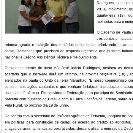
Rodrigues, a pauta 
2013, movimento qu
quarta-feira (19), q
melhorias para o meio 
O Caderno de Pauta a
três pontos principais
reforma agrária e titulação dos territórios quilombolas, priorizando as áre
social; Demandas que precisam de resposta urgente e que já foram tratad
nacional; e Crédito, Assistência Técnica e meio Ambiente.
O superintendente do Incra-MA, José Inácio Rodrigues, acolheu as dem
acertado que o Incra-MA dará um retorno, na próxima terça-feira (18) , 
elencados na pauta do Grito da Terra Maranhão. “É nosso compromisso com
construirmos ações conjuntas e que venham fortalecer a produção e asse
assentados”, afirmou. Ele convidou a Federação para participar do Seminário
parceria com o Banco do Brasil e com a Caixa Econômica Federal, sobre 
Vida Rural, no próximo dia 19 de junho.
De acordo com o secretário de Políticas Agrárias da Fetaema, Joaquim de S
em políticas para construção de casas, de acesso ao crédito ao agricultor, 
criação de assentamentos agroextrativistas, descentralizar a emissão da Decl