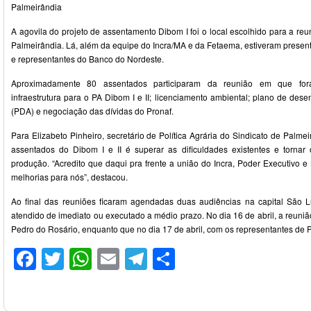
Palmeirândia
A agovila do projeto de assentamento Dibom I foi o local escolhido para a re
Palmeirândia. Lá, além da equipe do Incra/MA e da Fetaema, estiveram present
e representantes do Banco do Nordeste.
Aproximadamente 80 assentados participaram da reunião em que for
infraestrutura para o PA Dibom I e II; licenciamento ambiental; plano de de
(PDA) e negociação das dívidas do Pronaf.
Para Elizabeto Pinheiro, secretário de Política Agrária do Sindicato de Palme
assentados do Dibom I e II é superar as dificuldades existentes e torna
produção. “Acredito que daqui pra frente a união do Incra, Poder Executivo e
melhorias para nós”, destacou.
Ao final das reuniões ficaram agendadas duas audiências na capital São Lu
atendido de imediato ou executado a médio prazo. No dia 16 de abril, a reuni
Pedro do Rosário, enquanto que no dia 17 de abril, com os representantes de 
Facebook
Twitter
WhatsApp
Email
Telegram
Compartilhar