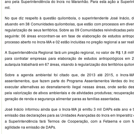
ano pela Superintendência do Incra no Maranhão. Para esta ação a Superin
mil.
No que diz respeito à questão quilombola, o superintendente José Inácio, 
atuando em 38 Comunidades quilombolas, que estão com processos em divers
regularização de seus territórios. Sobre as 09 Comunidades reivindicadas pelo 
seguinte: 06 áreas encontram-se em fase de elaboração de estudos antrop
processo aberto no Incra-MA e 02 estão incluídas no pregão regional a ser real
A Superintendência Regional fará um pregão regional, no valor de R$ 1,8 milh
para contratar empresas para elaboração de estudos antropológicos em 
autarquia trabalhará em 67 áreas, visando à regularização dos territórios quilo
Sobre a agenda ambiental foi citado que, de 2013 até 2015, o Incra-M
assentamentos, que fazem parte do Programa Assentamentos Verdes do Incr
executar alternativas ao desmatamento ilegal nessas áreas, onde serão de
pela valorização de ativos ambientais e de atividades produtivas; recuperaç
geração de renda e segurança alimentar paras as famílias assentadas.
José Inácio informou ainda que o Incra-MA já emitiu 3 mil DAPs este ano e
emissão das declarações para as Unidades Avançadas do Incra em Imperatriz e
a Superintendência fará Termos de Cooperação, com a Fetaema e com Mu
agilidade na emissão de DAPs.