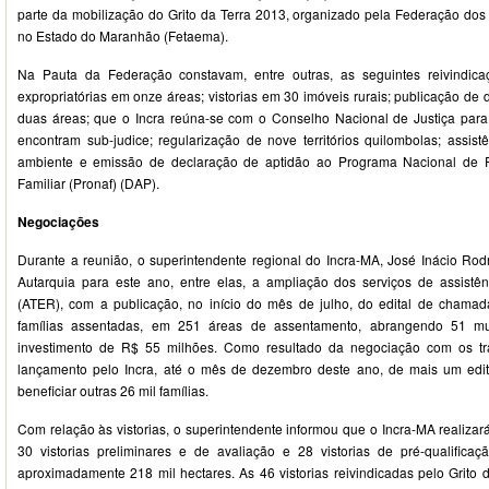
parte da mobilização do Grito da Terra 2013, organizado pela Federação dos 
no Estado do Maranhão (Fetaema).
Na Pauta da Federação constavam, entre outras, as seguintes reivindic
expropriatórias em onze áreas; vistorias em 30 imóveis rurais; publicação de
duas áreas; que o Incra reúna-se com o Conselho Nacional de Justiça para
encontram sub-judice; regularização de nove territórios quilombolas; assist
ambiente e emissão de declaração de aptidão ao Programa Nacional de Fo
Familiar (Pronaf) (DAP).
Negociações
Durante a reunião, o superintendente regional do Incra-MA, José Inácio Rod
Autarquia para este ano, entre elas, a ampliação dos serviços de assistên
(ATER), com a publicação, no início do mês de julho, do edital de chamad
famílias assentadas, em 251 áreas de assentamento, abrangendo 51 mu
investimento de R$ 55 milhões. Como resultado da negociação com os tra
lançamento pelo Incra, até o mês de dezembro deste ano, de mais um edi
beneficiar outras 26 mil famílias.
Com relação às vistorias, o superintendente informou que o Incra-MA realizará
30 vistorias preliminares e de avaliação e 28 vistorias de pré-qualifica
aproximadamente 218 mil hectares. As 46 vistorias reivindicadas pelo Grito 