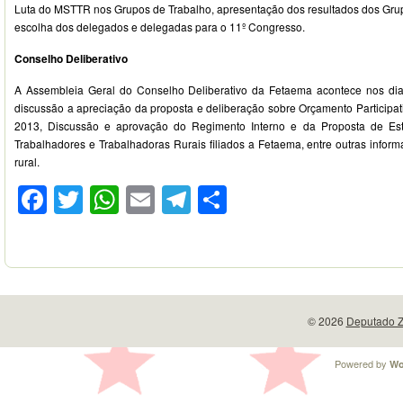
Luta do MSTTR nos Grupos de Trabalho, apresentação dos resultados dos Grup
escolha dos delegados e delegadas para o 11º Congresso.
Conselho Deliberativo
A Assembleia Geral do Conselho Deliberativo da Fetaema acontece nos di
discussão a apreciação da proposta e deliberação sobre Orçamento Participat
2013, Discussão e aprovação do Regimento Interno e da Proposta de Est
Trabalhadores e Trabalhadoras Rurais filiados a Fetaema, entre outras infor
rural.
Facebook
Twitter
WhatsApp
Email
Telegram
Compartilhar
© 2026
Deputado Z
Powered by
Wo