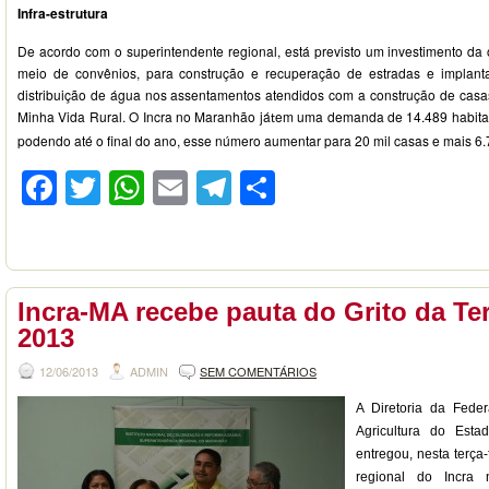
Infra-estrutura
De acordo com o superintendente regional, está previsto um investimento da
meio de convênios, para construção e recuperação de estradas e implan
distribuição de água nos assentamentos atendidos com a construção de cas
Minha Vida Rural. O Incra no Maranhão já
em uma demanda de 14.489 habitaç
t
podendo até o final do ano, esse número aumentar para 20 mil casas e mais 6
Facebook
Twitter
WhatsApp
Email
Telegram
Compartilhar
Incra-MA recebe pauta do Grito da Te
2013
12/06/2013
ADMIN
SEM COMENTÁRIOS
A Diretoria da Fede
Agricultura do Est
entregou, nesta terça-
regional do Incra 