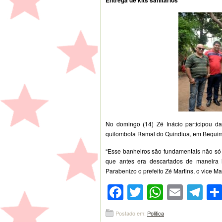
Entrega de kits sanitários
No domingo (14) Zé Inácio participou d
quilombola Ramal do Quindiua, em Bequi
“Esse banheiros são fundamentais não só 
que antes era descartados de maneira i
Parabenizo o prefeito Zé Martins, o vice Ma
Facebook
Twitter
WhatsA
Emai
Te
Postado em:
Politica