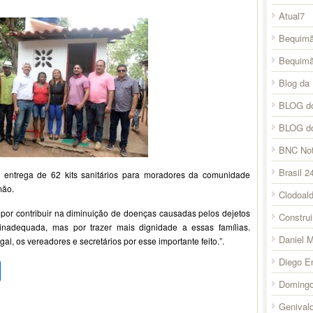
Atual7
Bequimã
Bequim
Blog da 
BLOG do
BLOG d
BNC Not
Brasil 2
a entrega de 62 kits sanitários para moradores da comunidade
mão.
Clodoal
por contribuir na diminuição de doenças causadas pelos dejetos
Constru
nadequada, mas por trazer mais dignidade a essas famílias.
Daniel 
gal, os vereadores e secretários por esse importante feito.”.
pp
l
legram
Compartilhar
Diego E
Domingo
Genival