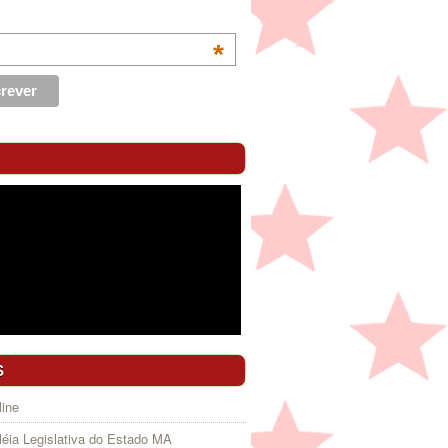
*
S
ine
éia Legislativa do Estado MA