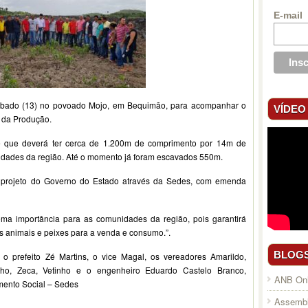
E-mail
sábado (13) no povoado Mojo, em Bequimão, para acompanhar o
VÍDEO
 da Produção.
e que deverá ter cerca de 1.200m de comprimento por 14m de
nidades da região. Até o momento já foram escavados 550m.
e projeto do Governo do Estado através da Sedes, com emenda
ma importância para as comunidades da região, pois garantirá
os animais e peixes para a venda e consumo.”.
BLOG
 o prefeito Zé Martins, o vice Magal, os vereadores Amarildo,
ilho, Zeca, Vetinho e o engenheiro Eduardo Castelo Branco,
ANB Onl
mento Social – Sedes
Assembl