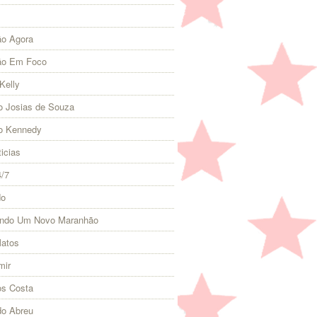
o Agora
ão Em Foco
Kelly
 Josias de Souza
o Kennedy
icias
4/7
do
indo Um Novo Maranhão
Matos
mir
s Costa
do Abreu