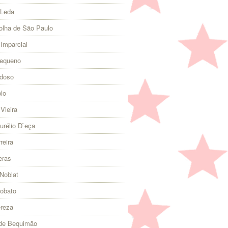
 Leda
olha de São Paulo
 Imparcial
Pequeno
rdoso
lo
Vieira
urélio D`eça
reira
eras
Noblat
Lobato
ereza
 de Bequimão