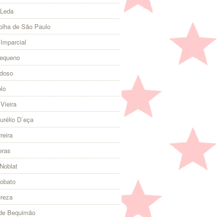
 Leda
olha de São Paulo
 Imparcial
Pequeno
rdoso
lo
Vieira
urélio D`eça
reira
eras
Noblat
Lobato
ereza
 de Bequimão