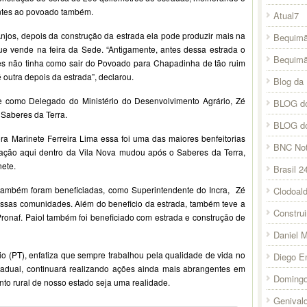
ntes ao povoado também.
Atual7
njos, depois da construção da estrada ela pode produzir mais na
Bequimã
ue vende na feira da Sede. “Antigamente, antes dessa estrada o
Bequim
es não tinha como sair do Povoado para Chapadinha de tão ruim
 outra depois da estrada”, declarou.
Blog da 
 como Delegado do Ministério do Desenvolvimento Agrário, Zé
BLOG do
 Saberes da Terra.
BLOG d
ora Marinete Ferreira Lima essa foi uma das maiores benfeitorias
BNC Not
ação aqui dentro da Vila Nova mudou após o Saberes da Terra,
nete.
Brasil 2
também foram beneficiadas, como Superintendente do Incra, Zé
Clodoal
a essas comunidades. Além do beneficio da estrada, também teve a
Constru
Pronaf. Paiol também foi beneficiado com estrada e construção de
Daniel 
o (PT), enfatiza que sempre trabalhou pela qualidade de vida no
Diego E
adual, continuará realizando ações ainda mais abrangentes em
Domingo
to rural de nosso estado seja uma realidade.
Genival