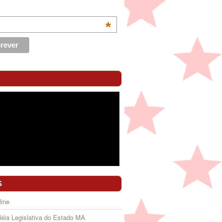
*
S
ine
éia Legislativa do Estado MA