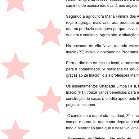
caminho de acesso não das áreas adjace
Segundo a agricultora Maria Firmina dos A
roça e agregar mais valor aos produtos q
que eu produzia estragava porque as vez
que era o caminho. Agora não, a situação é
No povoado de Vila Nova, quando esteve
Inácio (PT) incluiu o povoado no Programa
Para a diretora da escola local, a profess
para a comunidade. “A realidade da educ
graças ao Zé Inácio”, diz a professora Mari
Os assentamentos Chapada Limpa I e II, 
Inácio (PT), trouxe vários benefícios par
construção de casas e crédito apoio pelo 
poços artesianos.
O candidato a deputado estadual, Zé Ináci
campo e garantiu que como deputado est
todo o Maranhão para que o desenvolvimen
Carretada da Vitória –
Na noite de