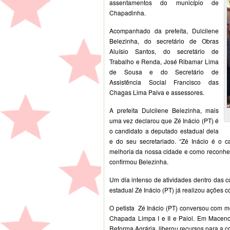
assentamentos do município de
Chapadinha.
Acompanhado da prefeita, Dulcilene
Belezinha, do secretário de Obras
Aluísio Santos, do secretário de
Trabalho e Renda, José Ribamar Lima
de Sousa e do Secretário de
Assistência Social Francisco das
Chagas Lima Paiva e assessores.
A prefeita Dulcilene Belezinha, mais
uma vez declarou que Zé Inácio (PT) é
o candidato a deputado estadual dela
e do seu secretariado. “Zé Inácio é o 
melhoria da nossa cidade e como reconhec
confirmou Belezinha.
Um dia intenso de atividades dentro das 
estadual Zé Inácio (PT) já realizou ações c
O petista Zé Inácio (PT) conversou com 
Chapada Limpa I e II e Paiol. Em Maceno
Reforma Agrária, liberou recursos para a 