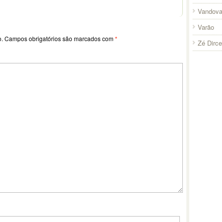
Vandova
Varão
o.
Campos obrigatórios são marcados com
*
Zé Dirc