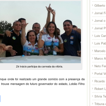
Gilberto
Jornal F
Jornal o
Jornal 
Luis Ca
Luis Pab
Marcelo 
Marco A
Neto Fer
Zé Inácio participa da carreata da vitória.
Portal V
anque onde foi realizado um grande comício com a presença da
Ricardo 
e trouxe mensagem do futuro governador do estado, Lobão Filho
Robert 
pp
l
legram
Compartilhar
Silvia T
Tribuna