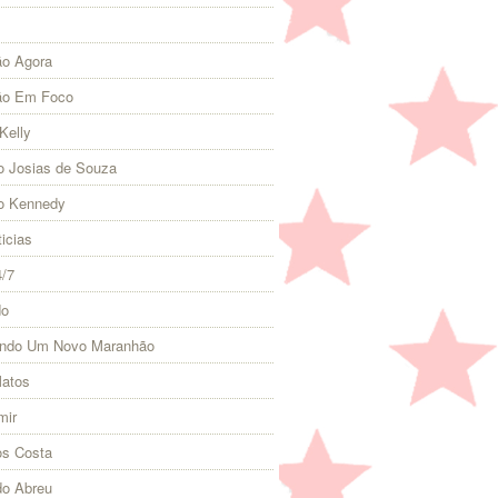
o Agora
ão Em Foco
Kelly
 Josias de Souza
o Kennedy
icias
4/7
do
indo Um Novo Maranhão
Matos
mir
s Costa
do Abreu