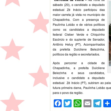
sábado (20), o candidato a deputado
estadual Zé Inácio participou daa
maior carreta já vista no município de
Chapadinha. Com a presença de
Paulinha Lobão e de vários políticos
como os candidatos a deputado
federal Cleber Verde e Chiquinho
Escórcio e do suplente de Senador,
Antônio Heluy (PT). Acompanhados
da prefeita Dulcilene Belezinha,
políticos da região e secretariados.
Após percorrer a cidade de
Chapadinha, a prefeita Dulcilene
Belezinha e seus candidatos,
inclusive o candidato a deputado
estadual Zé Inácio (PT), subiram ao pal
futura primeira dama, Paulinha Lobão qu
para o povo da região.
Facebook
Twitter
WhatsA
Emai
Te