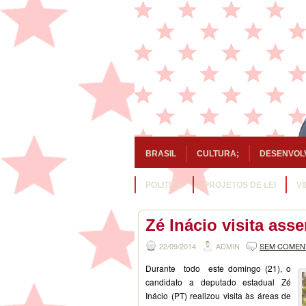
BRASIL
CULTURA;
DESENVOL
POLITICA
PROJETOS DE LEI
V
Zé Inácio visita as
22/09/2014
ADMIN
SEM COMEN
Durante todo este domingo (21), o
candidato a deputado estadual Zé
Inácio (PT) realizou visita às áreas de