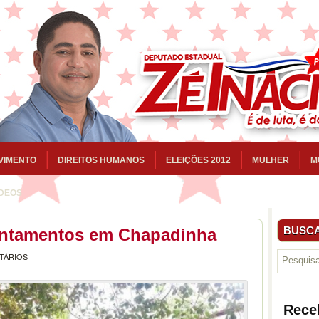
VIMENTO
DIREITOS HUMANOS
ELEIÇÕES 2012
MULHER
M
ÍDEOS
BUSCA
sentamentos em Chapadinha
TÁRIOS
Rece