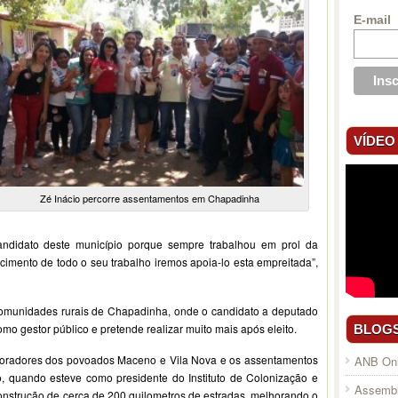
E-mail
VÍDEO
Zé Inácio percorre assentamentos em Chapadinha
candidato deste município porque sempre trabalhou em prol da
imento de todo o seu trabalho iremos apoia-lo esta empreitada”,
comunidades rurais de Chapadinha, onde o candidato a deputado
omo gestor público e pretende realizar muito mais após eleito.
BLOG
moradores dos povoados Maceno e Vila Nova e os assentamentos
ANB Onl
, quando esteve como presidente do Instituto de Colonização e
Assembl
construção de cerca de 200 quilometros de estradas, melhorando o