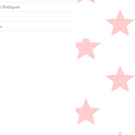
l Rodrigues
eu