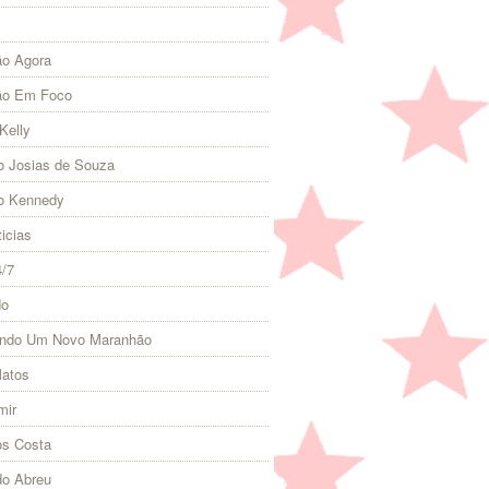
o Agora
ão Em Foco
Kelly
 Josias de Souza
o Kennedy
icias
4/7
do
indo Um Novo Maranhão
Matos
mir
s Costa
do Abreu