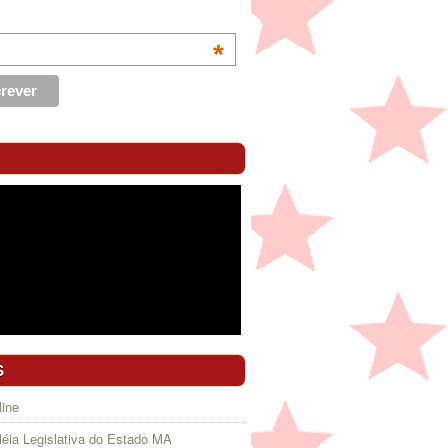
*
S
ine
éia Legislativa do Estado MA