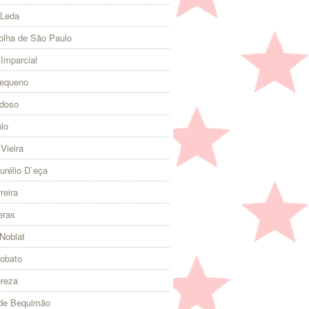
 Leda
olha de São Paulo
 Imparcial
Pequeno
rdoso
lo
Vieira
urélio D`eça
reira
eras
Noblat
Lobato
ereza
 de Bequimão