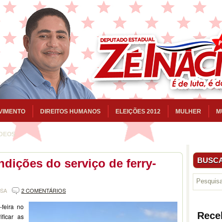
VIMENTO
DIREITOS HUMANOS
ELEIÇÕES 2012
MULHER
M
ÍDEOS
BUSCA
ondições do serviço de ferry-
NSA
2 COMENTÁRIOS
-feira no
Rece
ficar as