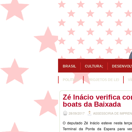
BRASIL
CULTURA;
DESENVOL
POLITICA
PROJETOS DE LEI
V
Zé Inácio verifica c
boats da Baixada
28/09/2017
ASSESSORIA DE IMPRE
O deputado Zé Inácio esteve nesta terça
Terminal da Ponta da Espera para veri