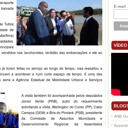
ransporte
E-mail
baixada
de Tutóia
idade de
Marítima)
sidades.
VÍDEO
incipais
s vendidos nas lanchonetes, lentidão das embarcações e até ao
já foram feitas no serviço ao longo do tempo, mas ressaltou a
ntinuem a acontecer e num curto espaço de tempo. E uma das
ço seria a Agência Estadual de Mobilidade Urbana e Serviços
A visita também foi acompanhada pelos deputados
Júnior Verde (PRB), autor do requerimento
BLOG
solicitando a visita, Wellington do Curso (PP), Cabo
Campos (DEM) e Bira do Pindaré (PSB), presidente
ANB Onl
da Comissão de Assuntos Municipais e
Desenvolvimento Regional da Assembleia
Assembl