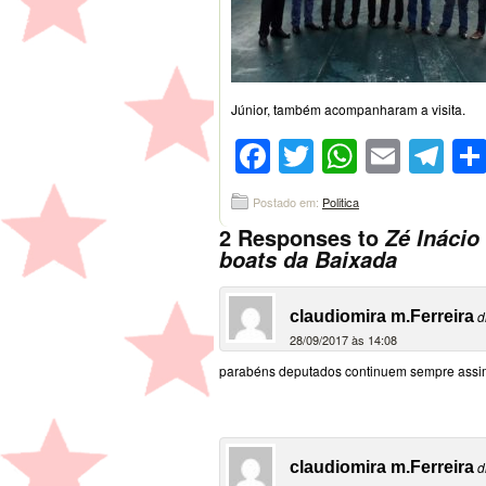
Júnior, também acompanharam a visita.
Facebook
Twitter
WhatsA
Emai
Te
Postado em:
Politica
2 Responses to
Zé Inácio
boats da Baixada
claudiomira m.Ferreira
d
28/09/2017 às 14:08
parabéns deputados continuem sempre assi
claudiomira m.Ferreira
d