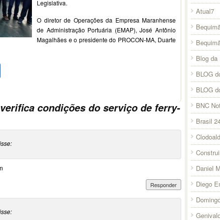
Legislativa.
Atual7
O diretor de Operações da Empresa Maranhense
Bequimã
de Administração Portuária (EMAP), José Antônio
Magalhães e o presidente do PROCON-MA, Duarte
Bequim
Blog da 
pp
l
legram
Compartilhar
BLOG do
BLOG d
 verifica condições do serviço de ferry-
BNC Not
Brasil 2
Clodoal
isse:
Constru
m
Daniel 
Diego E
Responder
Domingo
isse:
Genival