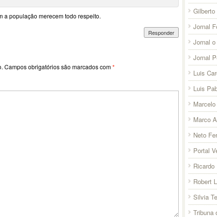
Gilberto
 a população merecem todo respeito.
Jornal F
Responder
Jornal o
Jornal 
o.
Campos obrigatórios são marcados com
*
Luis Ca
Luis Pab
Marcelo 
Marco A
Neto Fer
Portal V
Ricardo 
Robert 
Silvia T
Tribuna