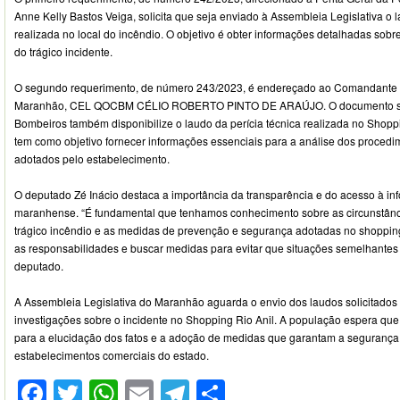
Anne Kelly Bastos Veiga, solicita que seja enviado à Assembleia Legislativa o l
realizada no local do incêndio. O objetivo é obter informações detalhadas sobr
do trágico incidente.
O segundo requerimento, de número 243/2023, é endereçado ao Comandante
Maranhão, CEL QOCBM CÉLIO ROBERTO PINTO DE ARAÚJO. O documento soli
Bombeiros também disponibilize o laudo da perícia técnica realizada no Shoppi
tem como objetivo fornecer informações essenciais para a análise dos proced
adotados pelo estabelecimento.
O deputado Zé Inácio destaca a importância da transparência e do acesso à i
maranhense. “É fundamental que tenhamos conhecimento sobre as circunstânc
trágico incêndio e as medidas de prevenção e segurança adotadas no shopping.
as responsabilidades e buscar medidas para evitar que situações semelhantes 
deputado.
A Assembleia Legislativa do Maranhão aguarda o envio dos laudos solicitados
investigações sobre o incidente no Shopping Rio Anil. A população espera que
para a elucidação dos fatos e a adoção de medidas que garantam a seguranç
estabelecimentos comerciais do estado.
Facebook
Twitter
WhatsApp
Email
Telegram
Compartilhar