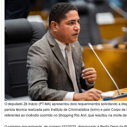
O deputado Zé Inácio (PT-MA) apresentou dois requerimentos solicitando a dis
perícia técnica realizada pelo Instituto de Criminalística (Icrim) e pelo Corpo
referentes ao incêndio ocorrido no Shopping Rio Anil, que resultou na morte d
O primeiro requerimento, de número 242/2023, direcionado à Perita Geral da Pe