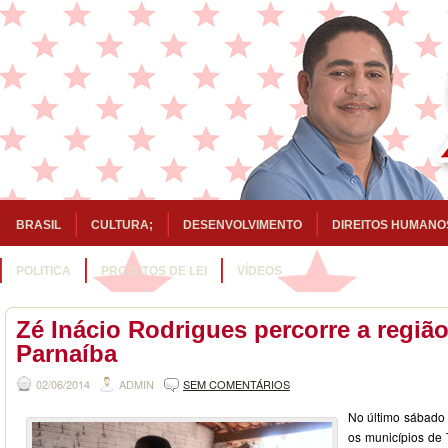
BRASIL
CULTURA;
DESENVOLVIMENTO
DIREITOS HUMANO
POLITICA
PROJETOS DE LEI
VÍDEOS
Zé Inácio Rodrigues percorre a regiã
Parnaíba
02/06/2014
ADMIN
SEM COMENTÁRIOS
No último sábado (
os municípios de 