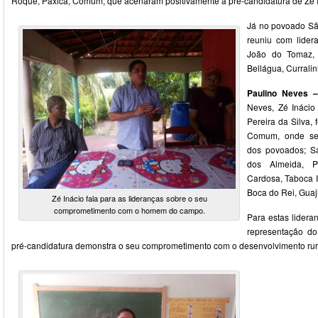
Roque, Paxicá, Comum, que acenaram positivamente a pré-candidatura de Zé I
Já no povoado São
reuniu com lide
João do Tomaz,
Bellágua, Currali
Paulino Neves
Neves, Zé Ináci
Pereira da Silva, 
Comum, onde se 
dos povoados; Sa
dos Almeida, 
Cardosa, Taboca I,
Boca do Rei, Guaji
Zé Inácio fala para as lideranças sobre o seu
comprometimento com o homem do campo.
Para estas lideran
representação 
pré-candidatura demonstra o seu comprometimento com o desenvolvimento rura