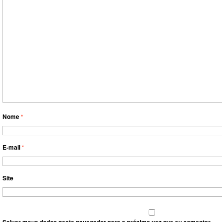
Nome
*
E-mail
*
Site
Salvar meus dados neste navegador para a próxima vez que eu comentar.