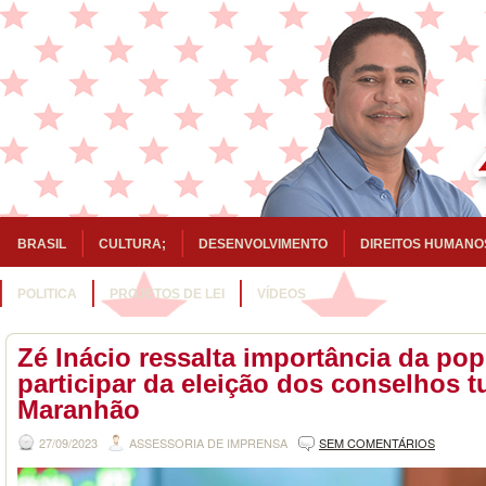
BRASIL
CULTURA;
DESENVOLVIMENTO
DIREITOS HUMANO
POLITICA
PROJETOS DE LEI
VÍDEOS
Zé Inácio ressalta importância da po
participar da eleição dos conselhos t
Maranhão
27/09/2023
ASSESSORIA DE IMPRENSA
SEM COMENTÁRIOS