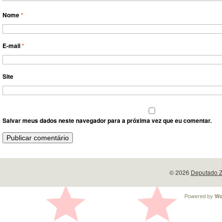
Nome
*
E-mail
*
Site
Salvar meus dados neste navegador para a próxima vez que eu comentar.
© 2026
Deputado Z
Powered by
Wo