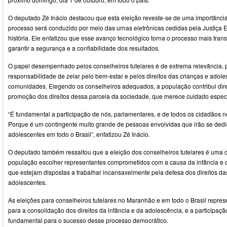
O deputado Zé Inácio destacou que esta eleição reveste-se de uma importância
processo será conduzido por meio das urnas eletrônicas cedidas pela Justiça El
história. Ele enfatizou que esse avanço tecnológico torna o processo mais trans
garantir a segurança e a confiabilidade dos resultados.
O papel desempenhado pelos conselheiros tutelares é de extrema relevância, p
responsabilidade de zelar pelo bem-estar e pelos direitos das crianças e adol
comunidades. Elegendo os conselheiros adequados, a população contribui dir
promoção dos direitos dessa parcela da sociedade, que merece cuidado especi
“É fundamental a participação de nós, parlamentares, e de todos os cidadãos 
Porque é um contingente muito grande de pessoas envolvidas que irão se dedic
adolescentes em todo o Brasil”, enfatizou Zé Inácio.
O deputado também ressaltou que a eleição dos conselheiros tutelares é uma 
população escolher representantes comprometidos com a causa da infância e 
que estejam dispostas a trabalhar incansavelmente pela defesa dos direitos da
adolescentes.
As eleições para conselheiros tutelares no Maranhão e em todo o Brasil repr
para a consolidação dos direitos da infância e da adolescência, e a participaç
fundamental para o sucesso desse processo democrático.