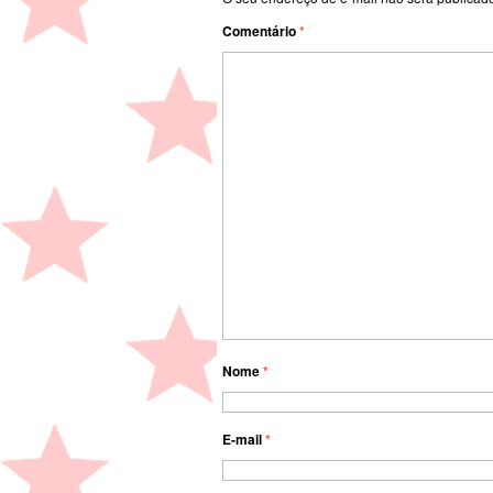
Comentário
*
Nome
*
E-mail
*