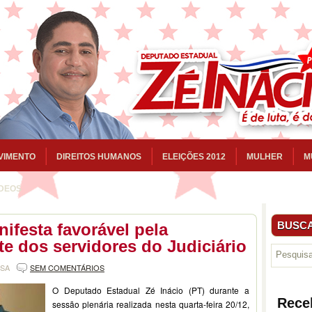
VIMENTO
DIREITOS HUMANOS
ELEIÇÕES 2012
MULHER
M
ÍDEOS
BUSCA
nifesta favorável pela
te dos servidores do Judiciário
NSA
SEM COMENTÁRIOS
O Deputado Estadual Zé Inácio (PT) durante a
Rece
sessão plenária realizada nesta quarta-feira 20/12,