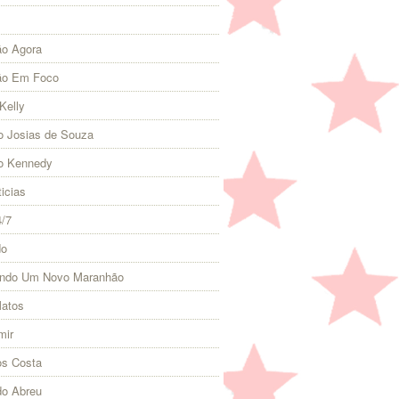
o Agora
ão Em Foco
Kelly
 Josias de Souza
o Kennedy
icias
4/7
do
indo Um Novo Maranhão
Matos
mir
s Costa
do Abreu