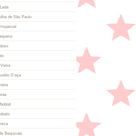
 Leda
olha de São Paulo
 Imparcial
Pequeno
rdoso
lo
Vieira
urélio D`eça
reira
eras
Noblat
Lobato
ereza
 de Bequimão