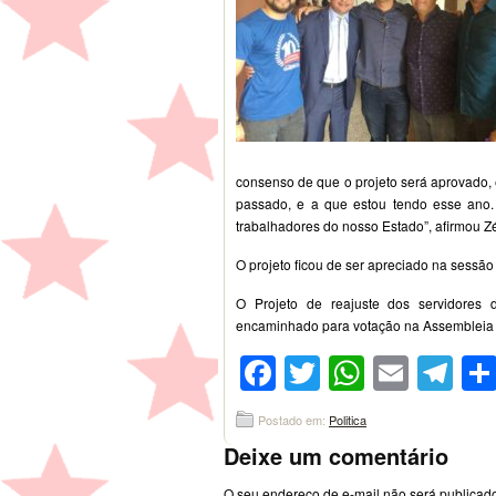
consenso de que o projeto será aprovado,
passado, e a que estou tendo esse ano. 
trabalhadores do nosso Estado”, afirmou Zé
O projeto ficou de ser apreciado na sessão
O Projeto de reajuste dos servidores d
encaminhado para votação na Assembleia 
Facebook
Twitter
WhatsA
Emai
Te
Postado em:
Politica
Deixe um comentário
O seu endereço de e-mail não será publicad