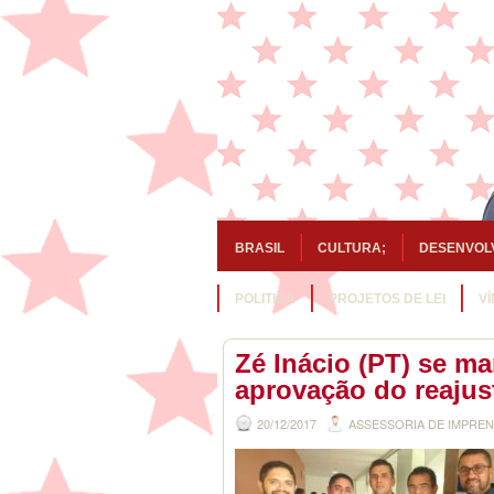
BRASIL
CULTURA;
DESENVOL
POLITICA
PROJETOS DE LEI
V
Zé Inácio (PT) se ma
aprovação do reajus
20/12/2017
ASSESSORIA DE IMPRE