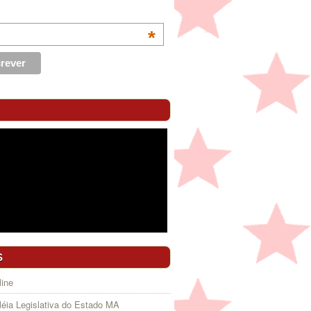
*
S
ine
éia Legislativa do Estado MA