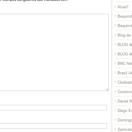
Atual7
Bequimã
Bequim
Blog da 
BLOG do
BLOG d
BNC Not
Brasil 2
Clodoal
Constru
Daniel 
Diego E
Domingo
Genival