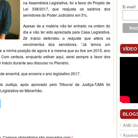
na Assembleia Legislativa, foi a favor do Projeto de
E-mail
Lei 338/2017, que reajusta os salários dos
servidores do Poder Judiciário em 5%.
Apesar de a matéria não ter entrado na ordem do
dia e não ter sido apreciada pela Casa Legislativa,
Zé Inácio defendeu o reajuste que altera os
vencimentos dos servidores. “Já temos um
VÍDEO
 e a minha posição de agora é a mesma que eu tive em 2015, ano
Com certeza, enquanto estiver aqui, serei sempre a favor dos
 Inácio durante seu discurso no Plenário.
 de amanhã, que encerra o ano legislativo 2017.
a Justiça, após aprovado pelo Tribunal de Justiça-TJMA foi
Legislativa do Maranhão.
pp
l
legram
Compartilhar
BLOG
ANB Onl
Assembl
o.
Campos obrigatórios são marcados com
*