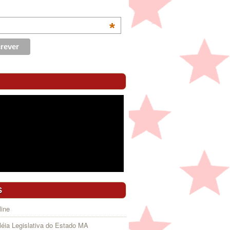
*
S
ine
éia Legislativa do Estado MA