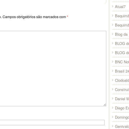
Atual7
Bequimã
o.
Campos obrigatórios são marcados com
*
Bequim
Blog da 
BLOG do
BLOG d
BNC Not
Brasil 2
Clodoal
Constru
Daniel 
Diego E
Domingo
Genival