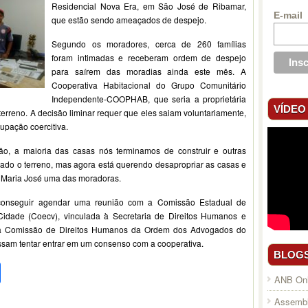
Residencial Nova Era, em São José de Ribamar,
E-mail
que estão sendo ameaçados de despejo.
Segundo os moradores, cerca de 260 famílias
foram intimadas e receberam ordem de despejo
para saírem das moradias ainda este mês. A
Cooperativa Habitacional do Grupo Comunitário
Independente-COOPHAB, que seria a proprietária
VÍDEO
 terreno. A decisão liminar requer que eles saiam voluntariamente,
pação coercitiva.
o, a maioria das casas nós terminamos de construir e outras
do o terreno, mas agora está querendo desapropriar as casas e
sse Maria José uma das moradoras.
 conseguir agendar uma reunião com a Comissão Estadual de
dade (Coecv), vinculada à Secretaria de Direitos Humanos e
m a Comissão de Direitos Humanos da Ordem dos Advogados do
sam tentar entrar em um consenso com a cooperativa.
BLOG
pp
l
legram
Compartilhar
ANB Onl
Assembl