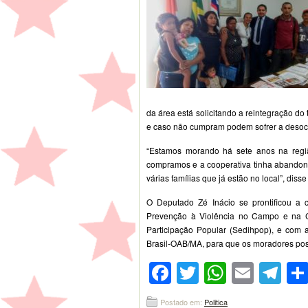
da área está solicitando a reintegração do
e caso não cumpram podem sofrer a desocu
“Estamos morando há sete anos na regiã
compramos e a cooperativa tinha abandona
várias famílias que já estão no local”, di
O Deputado Zé Inácio se prontificou a
Prevenção à Violência no Campo e na Ci
Participação Popular (Sedihpop), e co
Brasil-OAB/MA, para que os moradores pos
Facebook
Twitter
WhatsA
Emai
Te
Postado em:
Politica