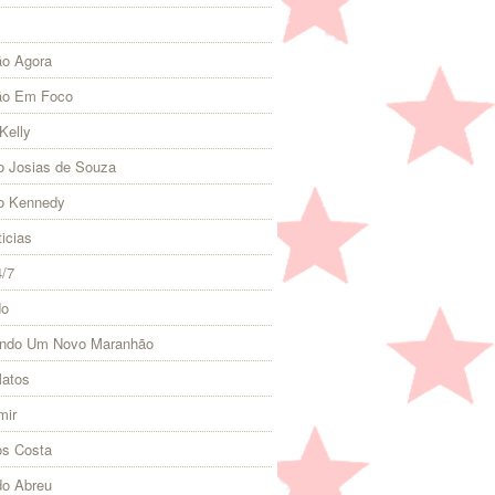
o Agora
ão Em Foco
Kelly
 Josias de Souza
o Kennedy
icias
4/7
do
indo Um Novo Maranhão
Matos
mir
s Costa
do Abreu