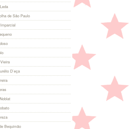
 Leda
olha de São Paulo
 Imparcial
Pequeno
rdoso
lo
Vieira
urélio D`eça
reira
eras
Noblat
Lobato
ereza
 de Bequimão