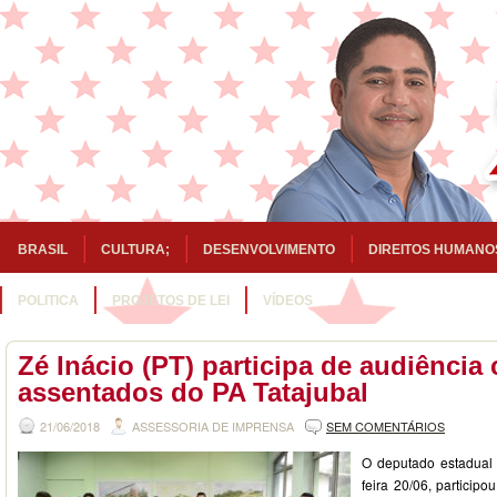
BRASIL
CULTURA;
DESENVOLVIMENTO
DIREITOS HUMANO
POLITICA
PROJETOS DE LEI
VÍDEOS
Zé Inácio (PT) participa de audiência
assentados do PA Tatajubal
21/06/2018
ASSESSORIA DE IMPRENSA
SEM COMENTÁRIOS
O deputado estadual 
feira 20/06, partici