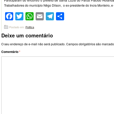
Participaram do encontro o prefeito de Santa Luzia do Paruá Plácido Holanda
Trabalhadores do município Nêgo Dilson, o ex-presidente do Incra Monteiro, e 
Facebook
Twitter
WhatsApp
Email
Telegram
Compartilhar
Postado em:
Politica
Deixe um comentário
O seu endereço de e-mail não será publicado.
Campos obrigatórios são marcad
Comentário
*