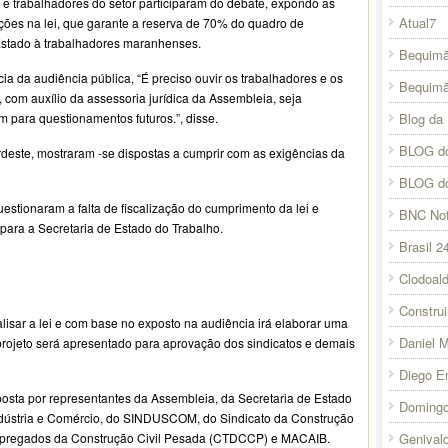
 e trabalhadores do setor participaram do debate, expondo as
Atual7
ções na lei, que garante a reserva de 70% do quadro de
Estado à trabalhadores maranhenses.
Bequimã
a da audiência pública, “É preciso ouvir os trabalhadores e os
Bequim
 com auxílio da assessoria jurídica da Assembleia, seja
Blog da 
 para questionamentos futuros.”, disse.
BLOG do
este, mostraram -se dispostas a cumprir com as exigências da
BLOG d
estionaram a falta de fiscalização do cumprimento da lei e
BNC Not
ara a Secretaria de Estado do Trabalho.
Brasil 2
Clodoal
Constru
lisar a lei e com base no exposto na audiência irá elaborar uma
Daniel 
 projeto será apresentado para aprovação dos sindicatos e demais
Diego E
ta por representantes da Assembleia, da Secretaria de Estado
Domingo
Indústria e Comércio, do SINDUSCOM, do Sindicato da Construção
Genival
mpregados da Construção Civil Pesada (CTDCCP) e MACAIB.