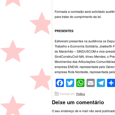
Formada a comissão será solicitado aud
para tratar do cumprimento da lei.
PRESENTES
Estiveram presentes na audiência os Deput
Trabalho e Economia Solidária, Jowberth Fr
do Maranhão – SINDUSCOM e vice-presiden
SindConstruCivil-MA, Irineu Mendes, o Pr
Movimentos das Articulações Comunitárias
empresa ENEVA, representada pelo Gerente 
empresa Rota Nordeste, representada pelo 
Facebook
Twitter
WhatsA
Emai
Te
Postado em:
Politica
Deixe um comentário
O seu endereço de e-mail não será publicad