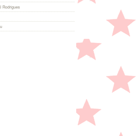
l Rodrigues
eu