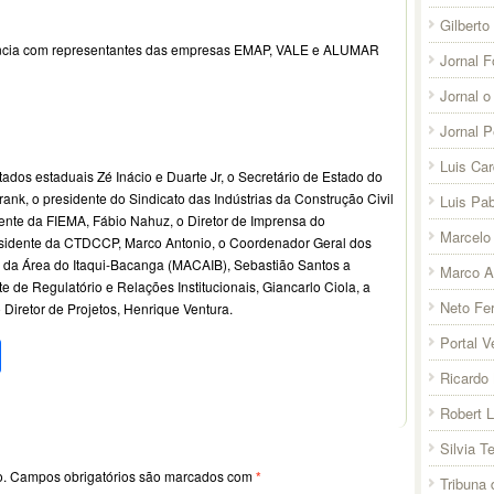
Gilberto
iência com representantes das empresas EMAP, VALE e ALUMAR
Jornal F
Jornal o
Jornal 
Luis Ca
ados estaduais Zé Inácio e Duarte Jr, o Secretário de Estado do
ank, o presidente do Sindicato das Indústrias da Construção Civil
Luis Pab
te da FIEMA, Fábio Nahuz, o Diretor de Imprensa do
Marcelo 
esidente da CTDCCP, Marco Antonio, o Coordenador Geral dos
 da Área do Itaqui-Bacanga (MACAIB), Sebastião Santos a
Marco A
de Regulatório e Relações Institucionais, Giancarlo Ciola, a
Neto Fer
Diretor de Projetos, Henrique Ventura.
pp
l
legram
Compartilhar
Portal V
Ricardo 
Robert 
Silvia T
o.
Campos obrigatórios são marcados com
*
Tribuna