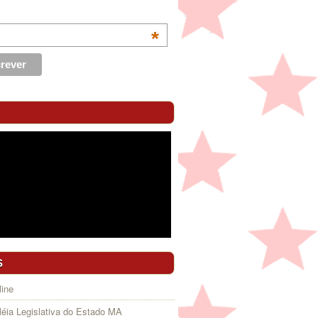
*
S
ine
éia Legislativa do Estado MA