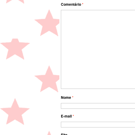
Comentário
*
Nome
*
E-mail
*
Site