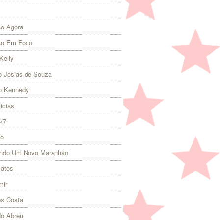
o Agora
ão Em Foco
Kelly
 Josias de Souza
o Kennedy
icias
4/7
do
indo Um Novo Maranhão
Matos
mir
s Costa
do Abreu