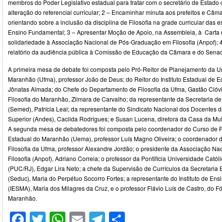
membros do Poder Legislativo estadual para tratar com o secretário de Estado
alteração do referencial curricular; 2 – Encaminhar minuta aos prefeitos e Câ
orientando sobre a inclusão da disciplina de Filosofia na grade curricular das e
Ensino Fundamental; 3 – Apresentar Moção de Apoio, na Assembleia, à Carta
solidariedade à Associação Nacional de Pós-Graduação em Filosofia (Anpof); 
relatório da audiência pública à Comissão de Educação da Câmara e do Senad
A primeira mesa de debate foi composta pelo Pró-Reitor de Planejamento da U
Maranhão (Ufma), professor João de Deus; do Reitor do Instituto Estadual de
Jônatas Almada; do Chefe do Departamento de Filosofia da Ufma, Gastão Clóvi
Filosofia do Maranhão, Zilmara de Carvalho; da representante da Secretaria d
(Semed), Patrícia Leal; da representante do Sindicato Nacional dos Docentes d
Superior (Andes), Cacilda Rodrigues; e Susan Lucena, diretora da Casa da Mulh
A segunda mesa de debatedores foi composta pelo coordenador do Curso de Fi
Estadual do Maranhão (Uema), professor Luís Magno Oliveira; o coordenador d
Filosofia da Ufma, professor Alexandre Jordão; o presidente da Associação N
Filosofia (Anpof), Adriano Correia; o professor da Pontifícia Universidade Catól
(PUC/RJ), Edgar Lira Neto; a chefe da Supervisão de Currículos da Secretaria
(Seduc), Maria do Perpétuo Socorro Fortes; a representante do Instituto de En
(IESMA), Maria dos Milagres da Cruz, e o professor Flávio Luís de Castro, do F
Maranhão.
Facebook
Twitter
WhatsApp
Email
Telegram
Compartilhar