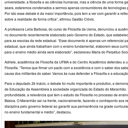
universidade, a filosofia e as ciências humanas, mas a ciência de uma forma g
seara, estaremos condenados a sermos apenas consumidores de tecnologias p
Por isto esse debate é da maior importância, pois tem a ver com garantir a ref
sobre a realidade de forma crítica”, afirmou Gastão Clóvis.
A professora Leila Barbosa, do curso de Filosofia da Uema, denunciou a ausênci
no documento recentemente elaborado pelo Governo do Estado, que estabelece
para as escolas da rede estadual. “Esse documento é apenas um referencial p
estadual, que ainda trabalham com o ensino fundamental, elaborem seus currícul
para o ensino médio ainda será elaborado”, esclareceu Maria do Perpétuo Soc
Adriele, acadêmica de Filosofia da UFMA e do Centro Acadêmico defendeu a u
Filosofia. “Temos que firmar um pacto com a excelência e com o saber dos sabere
causa dos militantes do saber. Vamos às ruas defender a Filosofia e a educação
Para o deputado Zé Inácio, o debate foi muito importante e produtivo, e demon
de Educação da Assembleia à sociedade organizada do Estado do Maranhão. “
profundidade, a relevância que tem o estudo da Filosofia no processo de ens
Básica. O Maranhão sai na frente, nacionalmente, fazendo o contraponto aos re
disciplina pelo governo federal ao garantir sua permanência na grade curricula
no ensino fundamental e médio”, destacou.