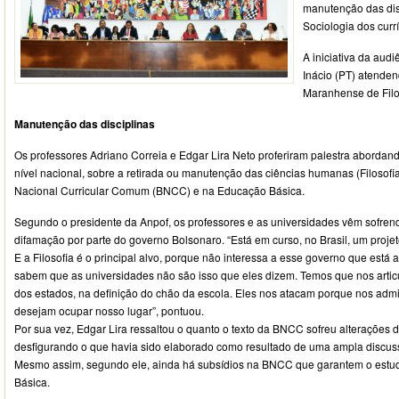
manutenção das disc
Sociologia dos curr
A iniciativa da aud
Inácio (PT) atende
Maranhense de Filo
Manutenção das disciplinas
Os professores Adriano Correia e Edgar Lira Neto proferiram palestra abordan
nível nacional, sobre a retirada ou manutenção das ciências humanas (Filosofi
Nacional Curricular Comum (BNCC) e na Educação Básica.
Segundo o presidente da Anpof, os professores e as universidades vêm sofrend
difamação por parte do governo Bolsonaro. “Está em curso, no Brasil, um proje
E a Filosofia é o principal alvo, porque não interessa a esse governo que está a
sabem que as universidades não são isso que eles dizem. Temos que nos articul
dos estados, na definição do chão da escola. Eles nos atacam porque nos ad
desejam ocupar nosso lugar”, pontuou.
Por sua vez, Edgar Lira ressaltou o quanto o texto da BNCC sofreu alterações 
desfigurando o que havia sido elaborado como resultado de uma ampla discus
Mesmo assim, segundo ele, ainda há subsídios na BNCC que garantem o estud
Básica.