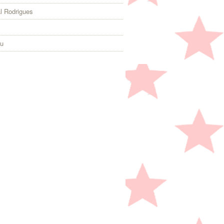
l Rodrigues
eu