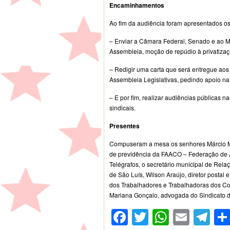
Encaminhamentos
Ao fim da audiência foram apresentados o
– Enviar a Câmara Federal, Senado e ao Mi
Assembleia, moção de repúdio à privatizaç
– Redigir uma carta que será entregue ao
Assembleia Legislativas, pedindo apoio na
– E por fim, realizar audiências públicas n
sindicais.
Presentes
Compuseram a mesa os senhores Márcio Mar
de previdência da FAACO – Federação de A
Telégrafos, o secretário municipal de Rel
de São Luís, Wilson Araújo, diretor postal
dos Trabalhadores e Trabalhadoras dos Co
Mariana Gonçalo, advogada do Sindicato d
Facebook
Twitter
WhatsA
Emai
Te