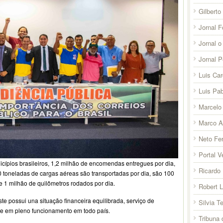
Gilberto
Jornal F
Jornal o
Jornal 
Luis Ca
Luis Pab
Marcelo 
Marco A
Neto Fer
Portal V
cípios brasileiros, 1,2 milhão de encomendas entregues por dia,
Ricardo 
 toneladas de cargas aéreas são transportadas por dia, são 100
 e 1 milhão de quilômetros rodados por dia.
Robert 
e possui una situação financeira equilibrada, serviço de
Silvia T
a e em pleno funcionamento em todo país.
Tribuna