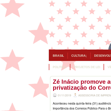
BRASIL
CULTURA;
DESENVOL
POLITICA
PROJETOS DE LEI
V
Zé Inácio promove a
privatização do Corr
01/11/2019
ASSESSORIA DE IMPRE
Aconteceu nesta quinta-feira (31) audiência
Importância dos Correios Público Para o Bra