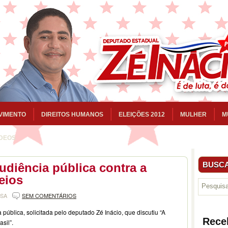
VIMENTO
DIREITOS HUMANOS
ELEIÇÕES 2012
MULHER
M
ÍDEOS
BUSCA
udiência pública contra a
eios
NSA
SEM COMENTÁRIOS
 pública, solicitada pelo deputado Zé Inácio, que discutiu “A
Rece
sil”.