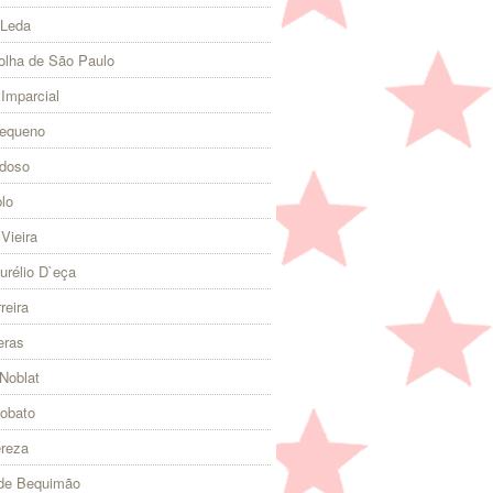
 Leda
olha de São Paulo
 Imparcial
Pequeno
rdoso
lo
Vieira
urélio D`eça
reira
eras
Noblat
Lobato
ereza
 de Bequimão