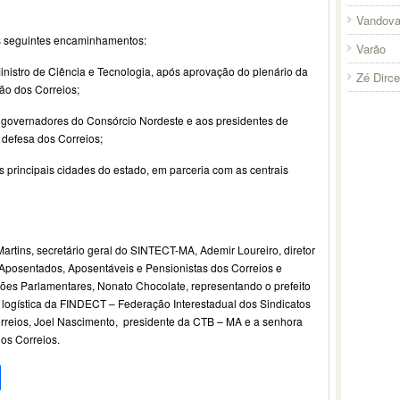
Vandova
s seguintes encaminhamentos:
Varão
nistro de Ciência e Tecnologia, após aprovação do plenário da
Zé Dirc
ão dos Correios;
s governadores do Consórcio Nordeste e aos presidentes de
 defesa dos Correios;
as principais cidades do estado, em parceria com as centrais
tins, secretário geral do SINTECT-MA, Ademir Loureiro, diretor
posentados, Aposentáveis e Pensionistas dos Correios e
ações Parlamentares, Nonato Chocolate, representando o prefeito
 e logística da FINDECT – Federação Interestadual dos Sindicatos
rreios, Joel Nascimento, presidente da CTB – MA e a senhora
os Correios.
pp
l
legram
Compartilhar