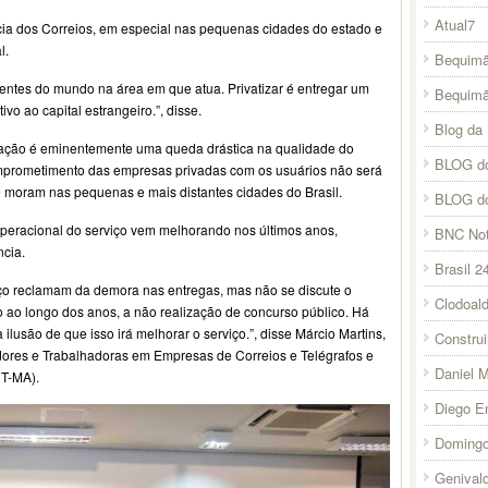
Atual7
cia dos Correios, em especial nas pequenas cidades do estado e
l.
Bequimã
entes do mundo na área em que atua. Privatizar é entregar um
Bequim
vo ao capital estrangeiro.”, disse.
Blog da 
zação é eminentemente uma queda drástica na qualidade do
BLOG do
comprometimento das empresas privadas com os usuários não será
 moram nas pequenas e mais distantes cidades do Brasil.
BLOG d
peracional do serviço vem melhorando nos últimos anos,
BNC Not
cia.
Brasil 2
iço reclamam da demora nas entregas, mas não se discute o
Clodoal
 ao longo dos anos, a não realização de concurso público. Há
ilusão de que isso irá melhorar o serviço.”, disse Márcio Martins,
Constru
adores e Trabalhadoras em Empresas de Correios e Telégrafos e
Daniel 
T-MA).
Diego E
Domingo
Genival