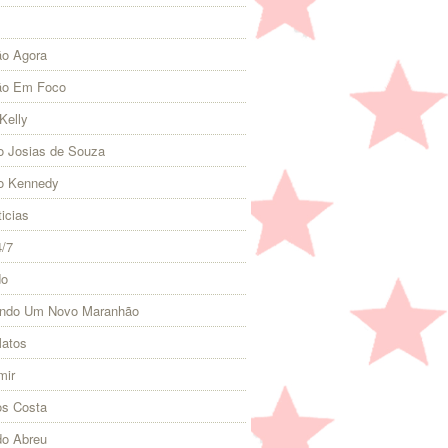
o Agora
ão Em Foco
Kelly
 Josias de Souza
o Kennedy
icias
4/7
do
indo Um Novo Maranhão
Matos
mir
s Costa
do Abreu