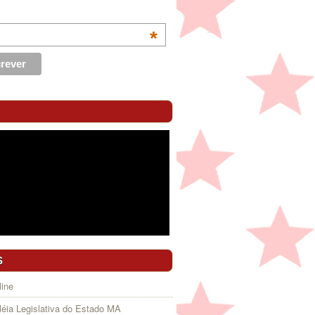
*
S
ine
éia Legislativa do Estado MA