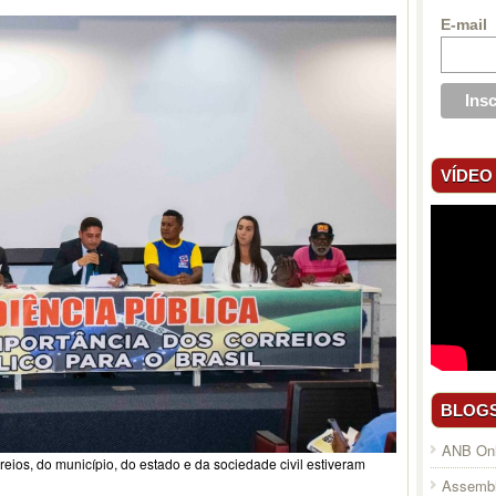
E-mail
VÍDEO
BLOG
ANB Onl
ios, do município, do estado e da sociedade civil estiveram
Assembl