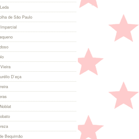
 Leda
olha de São Paulo
 Imparcial
Pequeno
rdoso
lo
Vieira
urélio D`eça
reira
eras
Noblat
Lobato
ereza
 de Bequimão