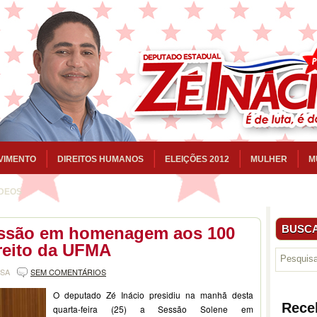
VIMENTO
DIREITOS HUMANOS
ELEIÇÕES 2012
MULHER
M
ÍDEOS
BUSCA
sessão em homenagem aos 100
reito da UFMA
NSA
SEM COMENTÁRIOS
O deputado Zé Inácio presidiu na manhã desta
Rece
quarta-feira (25) a Sessão Solene em