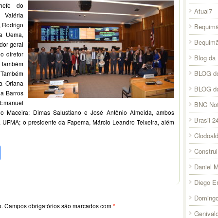
hefe do
Atual7
 Valéria
, Rodrigo
Bequimã
da Uema,
Bequim
dor-geral
o diretor
Blog da 
 também
BLOG do
a. Também
ra Oriana
BLOG d
a Barros
 Emanuel
BNC Not
io Maceira; Dimas Salustiano e José Antônio Almeida, ambos
Brasil 2
a UFMA; o presidente da Fapema, Márcio Leandro Teixeira, além
Clodoal
pp
l
legram
Compartilhar
Constru
Daniel 
Diego E
Domingo
o.
Campos obrigatórios são marcados com
*
Genival