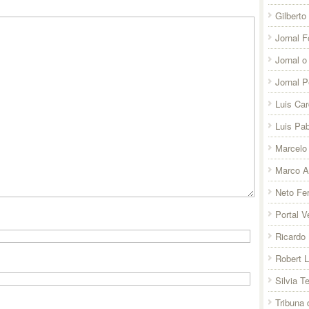
Gilberto
Jornal F
Jornal o
Jornal 
Luis Ca
Luis Pab
Marcelo 
Marco A
Neto Fer
Portal V
Ricardo 
Robert 
Silvia T
Tribuna