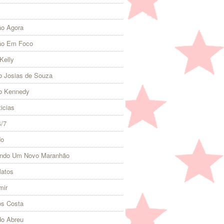
o Agora
ão Em Foco
Kelly
 Josias de Souza
o Kennedy
icias
4/7
do
indo Um Novo Maranhão
Matos
mir
s Costa
do Abreu