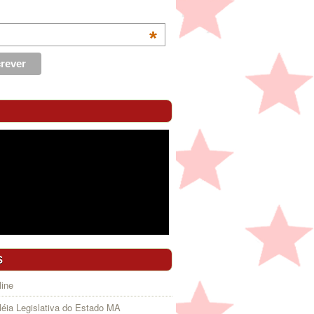
*
S
ine
éia Legislativa do Estado MA