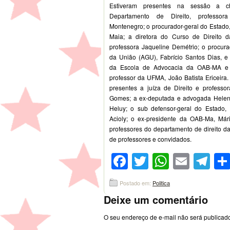
Estiveram presentes na sessão a c
Departamento de Direito, professora
Montenegro; o procurador-geral do Estado
Maia; a diretora do Curso de Direito 
professora Jaqueline Demétrio; o procura
da União (AGU), Fabrício Santos Dias, e 
da Escola de Advocacia da OAB-MA e
professor da UFMA, João Batista Ericeir
presentes a juíza de Direito e professo
Gomes; a ex-deputada e advogada Helen
Heluy; o sub defensor-geral do Estado,
Acioly; o ex-presidente da OAB-Ma, Már
professores do departamento de direito d
de professores e convidados.
Facebook
Twitter
WhatsA
Emai
Te
Postado em:
Politica
Deixe um comentário
O seu endereço de e-mail não será publicad