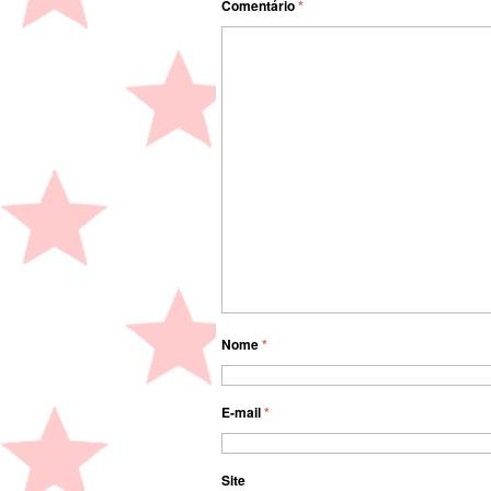
Comentário
*
Nome
*
E-mail
*
Site