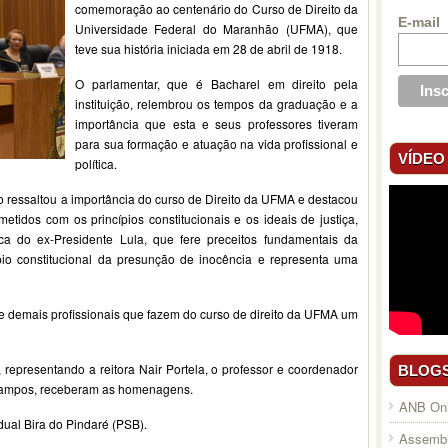
comemoração ao centenário do Curso de Direito da
E-mail
Universidade Federal do Maranhão (UFMA), que
teve sua história iniciada em 28 de abril de 1918.
O parlamentar, que é Bacharel em direito pela
instituição, relembrou os tempos da graduação e a
importância que esta e seus professores tiveram
para sua formação e atuação na vida profissional e
VÍDEO
política.
 ressaltou a importância do curso de Direito da UFMA e destacou
etidos com os princípios constitucionais e os ideais de justiça,
ica do ex-Presidente Lula, que fere preceitos fundamentais da
cípio constitucional da presunção de inocência e representa uma
 e demais profissionais que fazem do curso de direito da UFMA um
 representando a reitora Nair Portela, o professor e coordenador
BLOG
Campos, receberam as homenagens.
ANB Onl
dual Bira do Pindaré (PSB).
Assembl