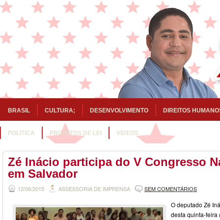
BRASIL
CULTURA;
DESENVOLVIMENTO
DIREITOS HUMANO
POLITICA
PROJETOS DE LEI
VÍDEOS
Zé Inácio participa do V Congresso N
em Salvador
12/06/2015
ASSESSORIA DE IMPRENSA
SEM COMENTÁRIOS
O deputado Zé Inác
desta quinta-feira