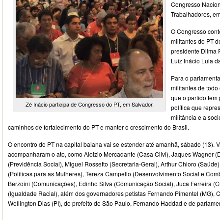
Congresso Naciona
Trabalhadores, em
O Congresso cont
militantes do PT d
presidente Dilma 
Luiz Inácio Lula da
Para o parlamenta
militantes de tod
que o partido tem
Zé Inácio participa de Congresso do PT, em Salvador.
política que repre
militância e a soc
caminhos de fortalecimento do PT e manter o crescimento do Brasil.
O encontro do PT na capital baiana vai se estender até amanhã, sábado (13). V
acompanharam o ato, como Aloizio Mercadante (Casa Ciivl), Jaques Wagner (
(Previdência Social), Miguel Rossetto (Secretaria-Geral), Arthur Chioro (Saúde
(Políticas para as Mulheres), Tereza Campello (Desenvolvimento Social e Com
Berzoini (Comunicações), Edinho Silva (Comunicação Social), Juca Ferreira (
(Igualdade Racial), além dos governadores petistas Fernando Pimentel (MG), 
Wellington Dias (PI), do prefeito de São Paulo, Fernando Haddad e de parlame