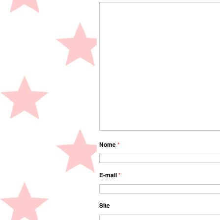
Nome
*
E-mail
*
Site