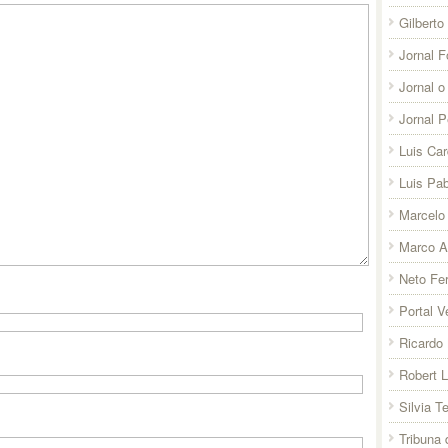
Gilberto
Jornal F
Jornal o
Jornal 
Luis Ca
Luis Pab
Marcelo 
Marco A
Neto Fer
Portal V
Ricardo 
Robert 
Silvia T
Tribuna