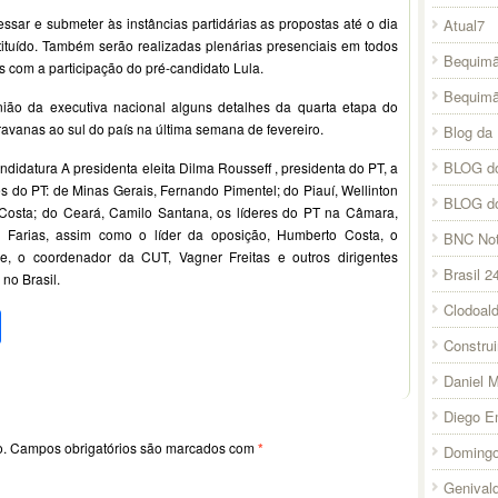
ssar e submeter às instâncias partidárias as propostas até o dia
Atual7
tituído. Também serão realizadas plenárias presenciais em todos
Bequimã
s com a participação do pré-candidato Lula.
Bequim
ião da executiva nacional alguns detalhes da quarta etapa do
aravanas ao sul do país na última semana de fevereiro.
Blog da 
BLOG do
idatura A presidenta eleita Dilma Rousseff , presidenta do PT, a
 do PT: de Minas Gerais, Fernando Pimentel; do Piauí, Wellinton
BLOG d
 Costa; do Ceará, Camilo Santana, os líderes do PT na Câmara,
 Farias, assim como o líder da oposição, Humberto Costa, o
BNC Not
, o coordenador da CUT, Vagner Freitas e outros dirigentes
Brasil 2
 no Brasil.
Clodoal
pp
l
legram
Compartilhar
Constru
Daniel 
Diego E
o.
Campos obrigatórios são marcados com
*
Domingo
Genival