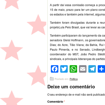
A partir daí essa comissão começa a proce
15 de maio, prazo para ter um plano cons
os estados e também pela internet, alguma
Também foram divulgadas durante a reun
projetoLula Pelo Brasil, que vai levar as c
Também participaram do lançamento da cand
senadora Gleisi Hoffmann, os governadores
Dias; do Acre, Tião Viana; da Bahia, Rui
Paulo Pimenta, e no Senado, Lindbergh
coordenador do MST, João Pedro Stédile
sindicais, e principais lideranças do partido
Facebook
Twitter
WhatsA
Emai
Te
Postado em:
Politica
Deixe um comentário
O seu endereço de e-mail não será publicad
Comentário
*