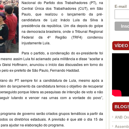
Nacional do Partido dos Trabalhadores (PT), na
E-mail
Central Única dos Trabalhadores (CUT), em São
Paulo, que realizou o lançamento da pré-
candidatura de Luiz Inácio Lula da Silva à
presidência da república. Um dia depois do golpe
na democracia brasileira, onde o Tribunal Regional
Federal da 4ª Região (TRF4) condenou
injustamente Lula.
VÍDEO
Para o partido, a condenação do ex-presidente foi
 mesmo assim Lula foi aclamado pela militância e disse “aceitar a
a Gleisi Hoffmann, anunciou o início das discussões em torno do
 pelo ex-prefeito de São Paulo, Fernando Haddad.
plano do PT sempre foi a candidatura de Lula, mesmo após a
lém do lançamento da candidatura temos o objetivo de recuperar
 perseguido porque lidera as pesquisas de intenção de voto e não
 seguir lutando e vencer nas urnas com a vontade do povo”,
BLOG
programa de governo serão criados grupos temáticos a partir da
ANB Onl
odos os diretórios estaduais. A previsão é que até o dia 15 de
 para ajudar na elaboração do programa.
Assembl