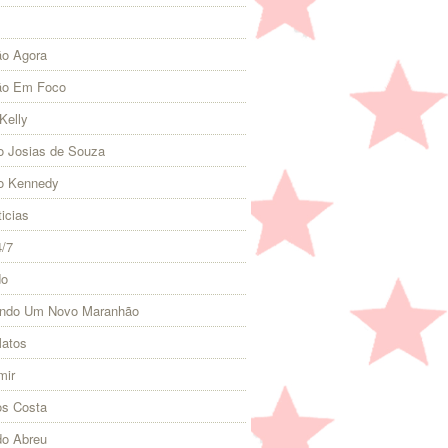
o Agora
ão Em Foco
Kelly
 Josias de Souza
o Kennedy
icias
4/7
do
indo Um Novo Maranhão
Matos
mir
s Costa
do Abreu