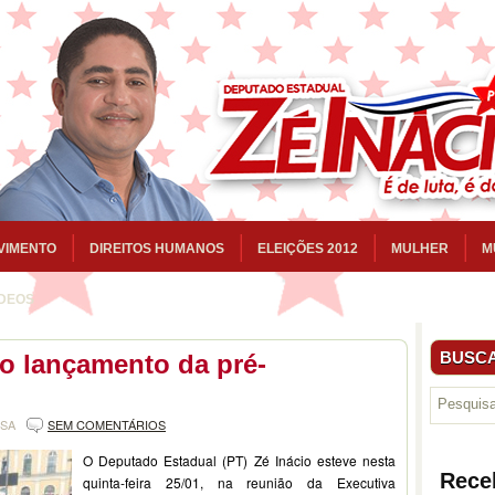
VIMENTO
DIREITOS HUMANOS
ELEIÇÕES 2012
MULHER
M
ÍDEOS
BUSCA
do lançamento da pré-
NSA
SEM COMENTÁRIOS
O Deputado Estadual (PT) Zé Inácio esteve nesta
Rece
quinta-feira 25/01, na reunião da Executiva