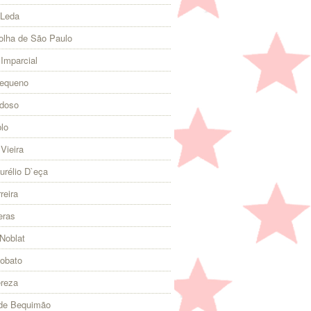
 Leda
olha de São Paulo
 Imparcial
Pequeno
rdoso
lo
Vieira
urélio D`eça
reira
eras
Noblat
Lobato
ereza
 de Bequimão