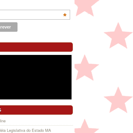
*
S
ine
éia Legislativa do Estado MA