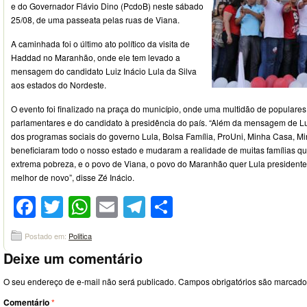
e do Governador Flávio Dino (PcdoB) neste sábado
25/08, de uma passeata pelas ruas de Viana.
A caminhada foi o último ato político da visita de
Haddad no Maranhão, onde ele tem levado a
mensagem do candidato Luiz Inácio Lula da Silva
aos estados do Nordeste.
O evento foi finalizado na praça do município, onde uma multidão de populares
parlamentares e do candidato à presidência do país. “Além da mensagem de L
dos programas sociais do governo Lula, Bolsa Família, ProUni, Minha Casa, Mi
beneficiaram todo o nosso estado e mudaram a realidade de muitas famílias qu
extrema pobreza, e o povo de Viana, o povo do Maranhão quer Lula presidente,
melhor de novo”, disse Zé Inácio.
Facebook
Twitter
WhatsApp
Email
Telegram
Compartilhar
Postado em:
Politica
Deixe um comentário
O seu endereço de e-mail não será publicado.
Campos obrigatórios são marcad
Comentário
*