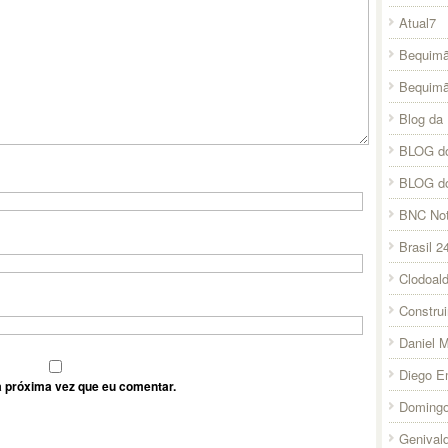
Atual7
Bequimã
Bequim
Blog da 
BLOG do
BLOG d
BNC Not
Brasil 2
Clodoal
Constru
Daniel 
Diego E
 próxima vez que eu comentar.
Domingo
Genival