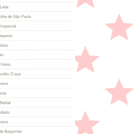
 Leda
olha de São Paulo
 Imparcial
Pequeno
rdoso
lo
Vieira
urélio D`eça
reira
eras
Noblat
Lobato
ereza
 de Bequimão