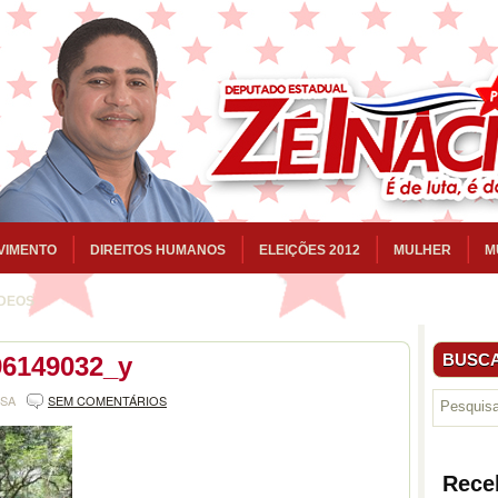
VIMENTO
DIREITOS HUMANOS
ELEIÇÕES 2012
MULHER
M
ÍDEOS
BUSCA
96149032_y
NSA
SEM COMENTÁRIOS
Rece