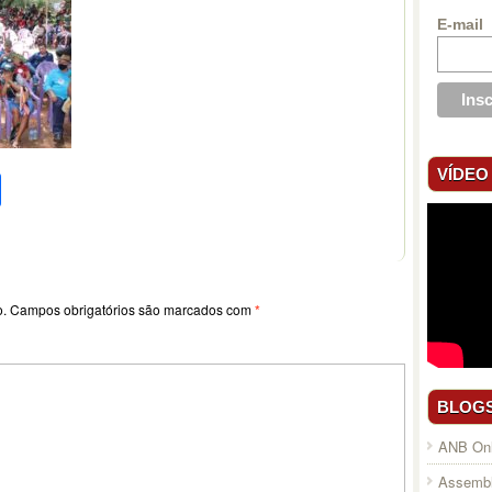
E-mail
pp
l
legram
Compartilhar
VÍDEO
o.
Campos obrigatórios são marcados com
*
BLOG
ANB Onl
Assembl