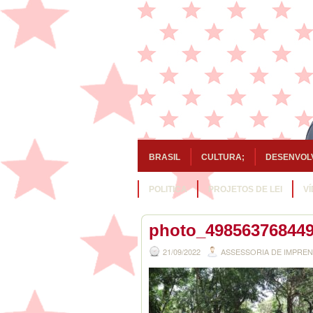
BRASIL
CULTURA;
DESENVOL
POLITICA
PROJETOS DE LEI
V
photo_49856376844
21/09/2022
ASSESSORIA DE IMPRE