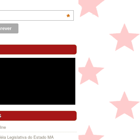
*
S
ine
éia Legislativa do Estado MA