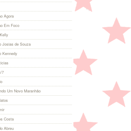
o Agora
ão Em Foco
Kelly
 Josias de Souza
o Kennedy
icias
4/7
do
indo Um Novo Maranhão
Matos
mir
s Costa
do Abreu