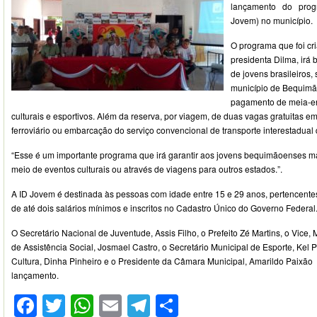
lançamento do prog
Jovem) no município.
O programa que foi cr
presidenta Dilma, irá 
de jovens brasileiros,
município de Bequimão
pagamento de meia-ent
culturais e esportivos. Além da reserva, por viagem, de duas vagas gratuitas e
ferroviário ou embarcação do serviço convencional de transporte interestadual
“Esse é um importante programa que irá garantir aos jovens bequimãoenses mai
meio de eventos culturais ou através de viagens para outros estados.”.
A ID Jovem é destinada às pessoas com idade entre 15 e 29 anos, pertencente
de até dois salários mínimos e inscritos no Cadastro Único do Governo Federal
O Secretário Nacional de Juventude, Assis Filho, o Prefeito Zé Martins, o Vice, 
de Assistência Social, Josmael Castro, o Secretário Municipal de Esporte, Kel P
Cultura, Dinha Pinheiro e o Presidente da Câmara Municipal, Amarildo Paixão
lançamento.
Facebook
Twitter
WhatsApp
Email
Telegram
Compartilhar