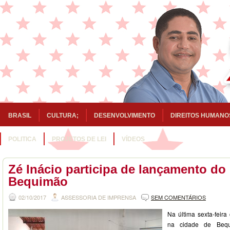
BRASIL
CULTURA;
DESENVOLVIMENTO
DIREITOS HUMANO
POLITICA
PROJETOS DE LEI
VÍDEOS
Zé Inácio participa de lançamento d
Bequimão
02/10/2017
ASSESSORIA DE IMPRENSA
SEM COMENTÁRIOS
Na última sexta-feira
na cidade de Beq