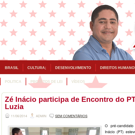
BRASIL
CULTURA;
DESENVOLVIMENTO
DIREITOS HUMANO
POLITICA
PROJETOS DE LEI
VÍDEOS
Zé Inácio participa de Encontro do P
Luzia
11/06/2014
ADMIN
SEM COMENTÁRIOS
O pré-candidat
Inácio (PT) este