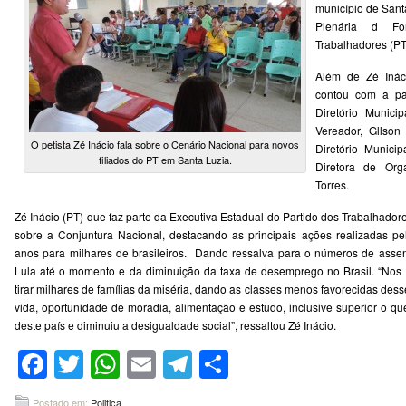
município de Santa
Plenária d Fo
Trabalhadores (PT
Além de Zé Inác
contou com a par
Diretório Munici
Vereador, Gllson
O petista Zé Inácio fala sobre o Cenário Nacional para novos
Diretório Munici
filiados do PT em Santa Luzia.
Diretora de Org
Torres.
Zé Inácio (PT) que faz parte da Executiva Estadual do Partido dos Trabalhadore
sobre a Conjuntura Nacional, destacando as principais ações realizadas pel
anos para milhares de brasileiros. Dando ressalva para o números de asse
Lula até o momento e da diminuição da taxa de desemprego no Brasil. “Nos
tirar milhares de famílias da miséria, dando as classes menos favorecidas des
vida, oportunidade de moradia, alimentação e estudo, inclusive superior o q
deste país e diminuiu a desigualdade social”, ressaltou Zé Inácio.
Facebook
Twitter
WhatsApp
Email
Telegram
Compartilhar
Postado em:
Politica