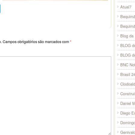
pp
l
legram
Compartilhar
Atual7
Bequimã
Bequim
Blog da 
o.
Campos obrigatórios são marcados com
*
BLOG do
BLOG d
BNC Not
Brasil 2
Clodoal
Constru
Daniel 
Diego E
Domingo
Genival