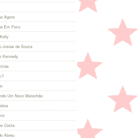
o Agora
ão Em Foco
Kelly
 Josias de Souza
o Kennedy
icias
4/7
do
indo Um Novo Maranhão
Matos
mir
s Costa
do Abreu