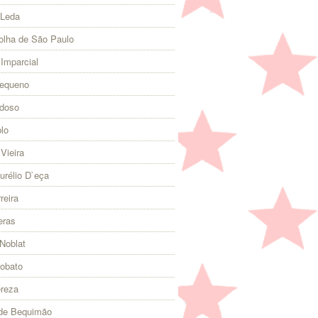
 Leda
olha de São Paulo
 Imparcial
Pequeno
rdoso
lo
Vieira
urélio D`eça
reira
eras
Noblat
Lobato
ereza
 de Bequimão