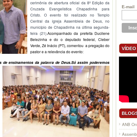
cerimônia de abertura oficial da 8ª Edição da
E-mail
Cruzada Evangelística Chapadinha para
Cristo. O evento foi rea
lizado no Templo
Central da igreja Assembleia de Deus, no
município de Chapadinha na última segunda-
feira (21).
Acompanhado da prefeita Ducilene
Belezinha e do o deputado federal, Cleber
Verde, Zé Inácio (PT), comentou a pregação do
VÍDEO
pastor e a relevância do evento:
s de ensin
amentos da palavra de Deus.
Só assim poderemos
BLOG
ANB Onl
Assembl