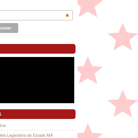
*
S
ine
éia Legislativa do Estado MA