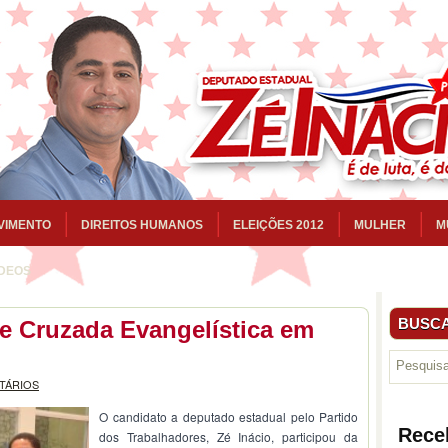
VIMENTO
DIREITOS HUMANOS
ELEIÇÕES 2012
MULHER
M
ÍDEOS
BUSCA
de Cruzada Evangelística em
TÁRIOS
O candi
dato a deputado estadual
pelo Partido
Rece
dos Trabalhadores, Zé Inácio, participou da