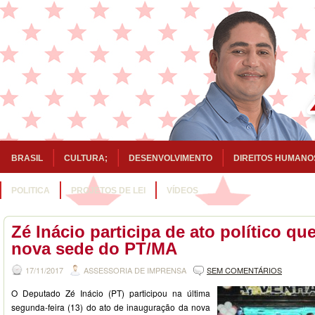
BRASIL
CULTURA;
DESENVOLVIMENTO
DIREITOS HUMANO
POLITICA
PROJETOS DE LEI
VÍDEOS
Zé Inácio participa de ato político q
nova sede do PT/MA
17/11/2017
ASSESSORIA DE IMPRENSA
SEM COMENTÁRIOS
O Deputado Zé Inácio (PT) participou na última
segunda-feira (13) do ato de inauguração da nova